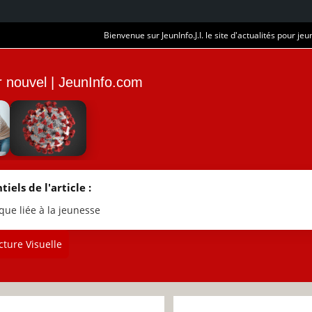
Bienvenue sur JeunInfo.J.I. le site d'actualités pour jeun
ur nouvel | JeunInfo.com
tiels de l'article :
que liée à la jeunesse
ture Visuelle