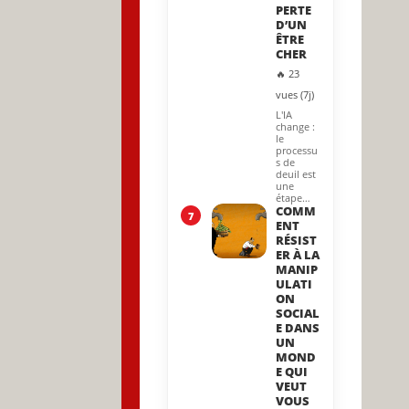
PERTE
D’UN
ÊTRE
CHER
🔥 23
vues (7j)
L'IA
change :
le
processu
s de
deuil est
une
étape…
COMM
7
ENT
RÉSIST
ER À LA
MANIP
ULATI
ON
SOCIAL
E DANS
UN
MOND
E QUI
VEUT
VOUS