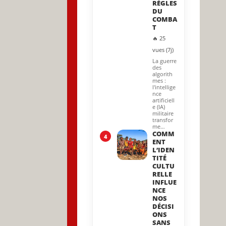
RÈGLES
DU
COMBA
T
🔥 25
vues (7j)
La guerre
des
algorith
mes :
l'intellige
nce
artificiell
e (IA)
militaire
transfor
me…
COMM
4
ENT
L’IDEN
TITÉ
CULTU
RELLE
INFLUE
NCE
NOS
DÉCISI
ONS
SANS