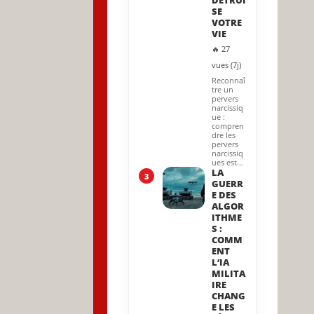
DÉTRUI
SE
VOTRE
VIE
🔥 27
vues (7j)
Reconnaî
tre un
pervers
narcissiq
ue :
compren
dre les
pervers
narcissiq
ues est…
LA
3
GUERR
E DES
ALGOR
ITHME
S :
COMM
ENT
L’IA
MILITA
IRE
CHANG
E LES