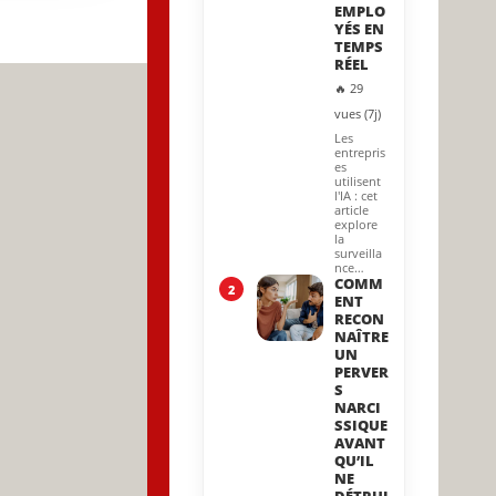
EMPLO
YÉS EN
US
TEMPS
RÉEL
🔥 29
vues (7j)
Les
entrepris
es
utilisent
l'IA : cet
article
explore
la
surveilla
nce…
COMM
2
ENT
RECON
NAÎTRE
UN
PERVER
S
NARCI
SSIQUE
AVANT
QU’IL
NE