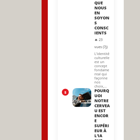
QUE
NOUS
EN
SOYON
S
CONSC
IENTS
🔥 23
vues (7j)
L'identité
culturelle
est un
concept
fondame
ntal qui
façonne
nos
choix,…
POURQ
5
UOI
NOTRE
CERVEA
U EST
ENCOR
E
SUPÉRI
EUR À
L’IA