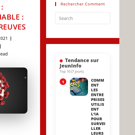
Rechercher Comment
:
ABLE :
Press
Escape
PREUVES
to
2021
close
d:
the
search
g
read
Tendance sur
panel.
JeunInfo
Top 10 (7 jours)
COMM
1
ENT
LES
ENTRE
PRISES
UTILIS
ENT
L’IA
POUR
SURVEI
LLER
LEURS