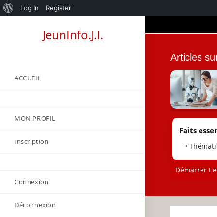
About
Log In
Register
Skip
WordPress
JeunInfo.J.I.
to
content
Articles s
ACCUEIL
MON PROFIL
Faits essen
Inscription
• Thémati
Démarrer Lec
Connexion
Déconnexion