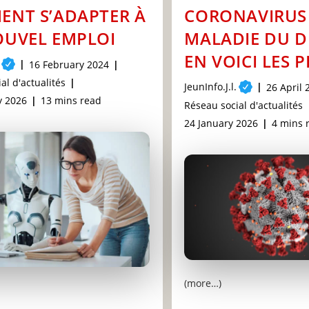
NT S’ADAPTER À
CORONAVIRUS 
UVEL EMPLOI
MALADIE DU DI
EN VOICI LES 
Post
16 February 2024
published:
al d'actualités
Post
JeunInfo.J.l.
Post
26 April 
Reading
author:
y 2026
13 mins read
publishe
Post
Réseau social d'actualités
time:
category:
Post
Readin
24 January 2026
4 mins 
last
time:
modified:
(more…)