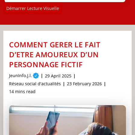
Démarrer Lecture Visuelle
COMMENT GERER LE FAIT
D’ETRE AMOUREUX D’UN
PERSONNAGE FICTIF
Post
JeunInfo.J.l.
Post
29 April 2025
author:
published:
Post
Post
Réseau social d'actualités
23 February 2026
category:
last
Reading
14 mins read
modified:
time: