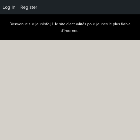
Log In
Register
Skip
Bienvenue sur JeunInfo.J.I. le site d'actualités pour jeunes le plus fiable
to
d'internet .
content