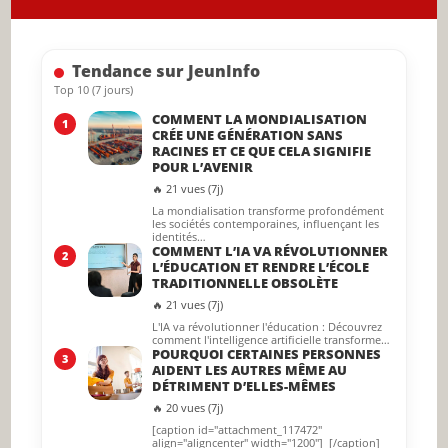
the
searc
Tendance sur JeunInfo
panel.
Top 10 (7 jours)
COMMENT LA MONDIALISATION
1
CRÉE UNE GÉNÉRATION SANS
RACINES ET CE QUE CELA SIGNIFIE
POUR L’AVENIR
🔥 21 vues (7j)
La mondialisation transforme profondément
les sociétés contemporaines, influençant les
identités…
COMMENT L’IA VA RÉVOLUTIONNER
2
L’ÉDUCATION ET RENDRE L’ÉCOLE
TRADITIONNELLE OBSOLÈTE
🔥 21 vues (7j)
L'IA va révolutionner l'éducation : Découvrez
comment l'intelligence artificielle transforme…
POURQUOI CERTAINES PERSONNES
3
AIDENT LES AUTRES MÊME AU
DÉTRIMENT D’ELLES-MÊMES
🔥 20 vues (7j)
[caption id="attachment_117472"
align="aligncenter" width="1200"] [/caption]