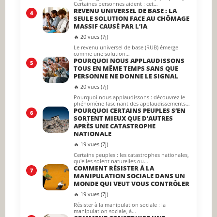
Certaines personnes aident : cet…
REVENU UNIVERSEL DE BASE : LA
4
SEULE SOLUTION FACE AU CHÔMAGE
MASSIF CAUSÉ PAR L’IA
🔥 20 vues (7j)
Le revenu universel de base (RUB) émerge
comme une solution…
POURQUOI NOUS APPLAUDISSONS
5
TOUS EN MÊME TEMPS SANS QUE
PERSONNE NE DONNE LE SIGNAL
🔥 20 vues (7j)
Pourquoi nous applaudissons : découvrez le
phénomène fascinant des applaudissements…
POURQUOI CERTAINS PEUPLES S’EN
6
SORTENT MIEUX QUE D’AUTRES
APRÈS UNE CATASTROPHE
NATIONALE
🔥 19 vues (7j)
Certains peuples : les catastrophes nationales,
qu'elles soient naturelles ou…
COMMENT RÉSISTER À LA
7
MANIPULATION SOCIALE DANS UN
MONDE QUI VEUT VOUS CONTRÔLER
🔥 19 vues (7j)
Résister à la manipulation sociale : la
manipulation sociale, à…