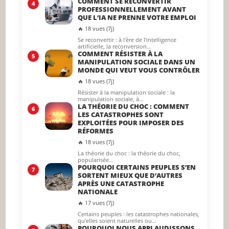
COMMENT SE RECONVERTIR
4
PROFESSIONNELLEMENT AVANT
QUE L’IA NE PRENNE VOTRE EMPLOI
🔥 18 vues (7j)
Se reconvertir : à l'ère de l'intelligence
artificielle, la reconversion…
COMMENT RÉSISTER À LA
5
MANIPULATION SOCIALE DANS UN
MONDE QUI VEUT VOUS CONTRÔLER
🔥 18 vues (7j)
Résister à la manipulation sociale : la
manipulation sociale, à…
LA THÉORIE DU CHOC : COMMENT
6
LES CATASTROPHES SONT
EXPLOITÉES POUR IMPOSER DES
RÉFORMES
🔥 18 vues (7j)
La théorie du choc : la théorie du choc,
popularisée…
POURQUOI CERTAINS PEUPLES S’EN
7
SORTENT MIEUX QUE D’AUTRES
APRÈS UNE CATASTROPHE
NATIONALE
🔥 17 vues (7j)
Certains peuples : les catastrophes nationales,
qu'elles soient naturelles ou…
POURQUOI NOUS APPLAUDISSONS