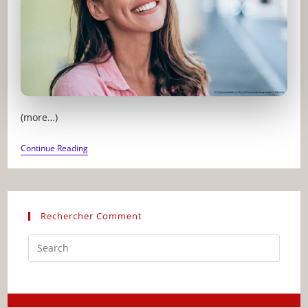
(more…)
BEAUTÉ
Continue Reading
:
COMMENT
OBTENIR
LES
FOSSETTES
NATURELLEMENT
Rechercher Comment
Press
Escap
to
close