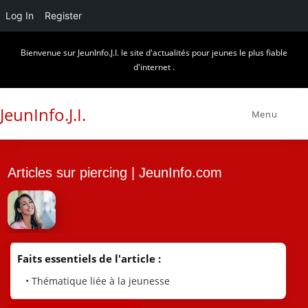
Log In
Register
Skip
Bienvenue sur JeunInfo.J.I. le site d'actualités pour jeunes le plus fiable
to
d'internet .
content
JeunInfo.J.I.
Menu
Articles sur piercing | JeunInfo.com
Faits essentiels de l'article :
• Thématique liée à la jeunesse