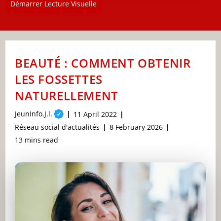
Démarrer Lecture Visuelle
BEAUTÉ : COMMENT OBTENIR
LES FOSSETTES
NATURELLEMENT
Post
JeunInfo.J.l.
Post
11 April 2022
author:
published:
Post
Post
Réseau social d'actualités
8 February 2026
category:
last
Reading
13 mins read
modified:
time: