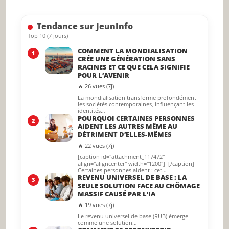
the
searc
Tendance sur JeunInfo
panel.
Top 10 (7 jours)
COMMENT LA MONDIALISATION
1
CRÉE UNE GÉNÉRATION SANS
RACINES ET CE QUE CELA SIGNIFIE
POUR L’AVENIR
🔥 26 vues (7j)
La mondialisation transforme profondément
les sociétés contemporaines, influençant les
identités…
POURQUOI CERTAINES PERSONNES
2
AIDENT LES AUTRES MÊME AU
DÉTRIMENT D’ELLES-MÊMES
🔥 22 vues (7j)
[caption id="attachment_117472"
align="aligncenter" width="1200"] [/caption]
Certaines personnes aident : cet…
REVENU UNIVERSEL DE BASE : LA
3
SEULE SOLUTION FACE AU CHÔMAGE
MASSIF CAUSÉ PAR L’IA
🔥 19 vues (7j)
Le revenu universel de base (RUB) émerge
comme une solution…