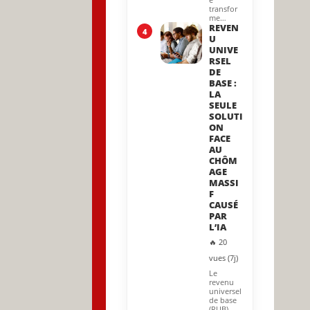
transfor
me…
REVEN
4
U
UNIVE
RSEL
DE
BASE :
LA
SEULE
SOLUTI
ON
FACE
AU
CHÔM
AGE
MASSI
F
CAUSÉ
PAR
L’IA
🔥 20
vues (7j)
Le
revenu
universel
de base
(RUB)