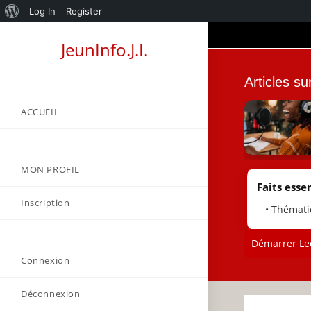
About
Log In
Register
Skip
WordPress
JeunInfo.J.I.
to
content
Articles su
ACCUEIL
MON PROFIL
Faits essen
Inscription
• Thémati
Démarrer Lec
Connexion
Déconnexion