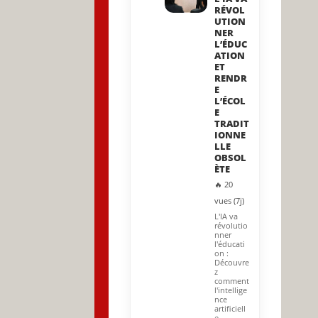
RÉVOL
UTION
NER
L’ÉDUC
ATION
ET
RENDR
E
L’ÉCOL
E
TRADIT
IONNE
LLE
OBSOL
ÈTE
🔥 20
vues (7j)
L'IA va
révolutio
nner
l'éducati
on :
Découvre
z
comment
l'intellige
nce
artificiell
e