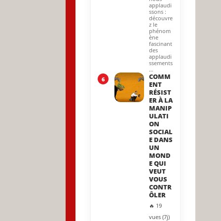
applaudi
ssons :
découvre
z le
phénom
ène
fascinant
des
applaudi
ssements
…
COMM
6
ENT
RÉSIST
ER À LA
MANIP
ULATI
ON
SOCIAL
E DANS
UN
MOND
E QUI
VEUT
VOUS
CONTR
ÔLER
🔥 19
vues (7j)