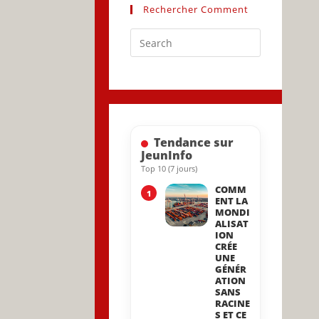
Rechercher Comment
Press
Escape
to
close
the
search
Tendance sur
panel.
JeunInfo
Top 10 (7 jours)
COMM
1
ENT LA
MONDI
ALISAT
ION
CRÉE
UNE
GÉNÉR
ATION
SANS
RACINE
S ET CE