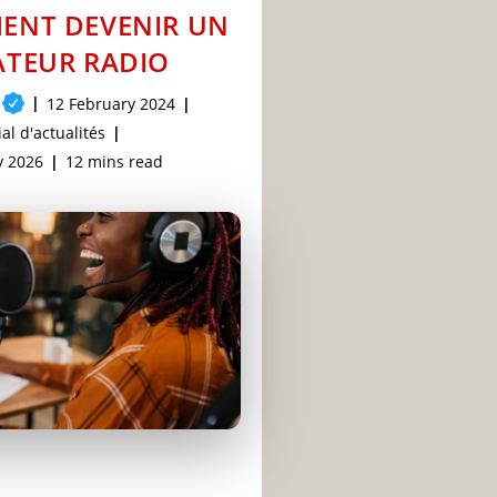
ENT DEVENIR UN
TEUR RADIO
Post
12 February 2024
published:
al d'actualités
Reading
y 2026
12 mins read
time: