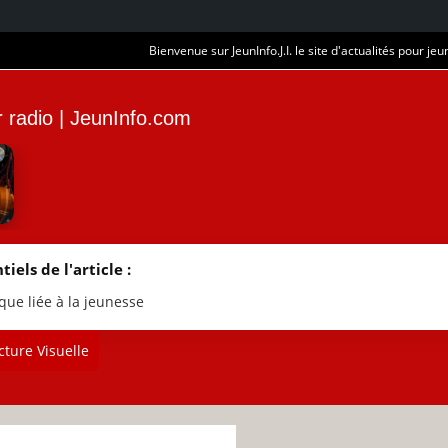
Bienvenue sur JeunInfo.J.I. le site d'actualités pour jeun
r radio | JeunInfo.com
tiels de l'article :
que liée à la jeunesse
ture Visuelle