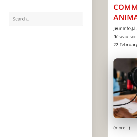
COMM
ANIMA
Search
Post
JeunInfo.J.l.
this
author:
Post
Réseau soci
website
category:
Post
22 Februar
last
modified:
(more…)