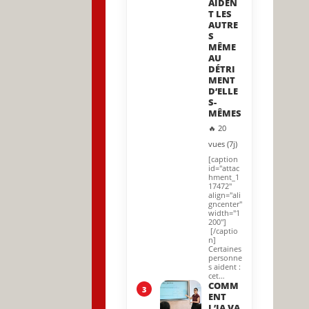
AIDEN
T LES
AUTRE
S
MÊME
AU
DÉTRI
MENT
D’ELLE
S-
MÊMES
🔥 20
vues (7j)
[caption
id="attac
hment_1
17472"
align="ali
gncenter"
width="1
200"]
[/captio
n]
Certaines
personne
s aident :
cet…
COMM
3
ENT
L’IA VA