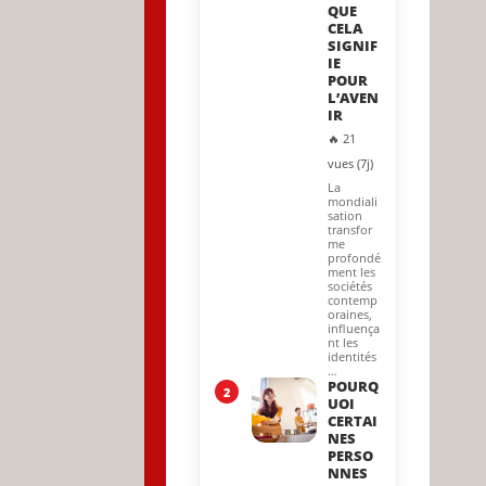
QUE
CELA
SIGNIF
IE
POUR
L’AVEN
IR
🔥 21
vues (7j)
La
mondiali
sation
transfor
me
profondé
ment les
sociétés
contemp
oraines,
influença
nt les
identités
…
POURQ
2
UOI
CERTAI
NES
PERSO
NNES