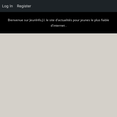
Log In
Register
Skip
Bienvenue sur JeunInfo.J.I. le site d'actualités pour jeunes le plus fiable
to
d'internet .
content