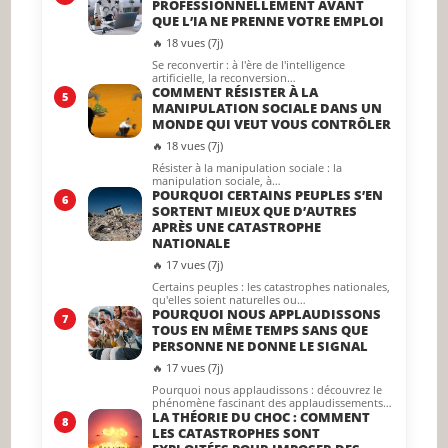
PROFESSIONNELLEMENT AVANT
QUE L’IA NE PRENNE VOTRE EMPLOI
🔥 18 vues (7j)
Se reconvertir : à l'ère de l'intelligence
artificielle, la reconversion…
COMMENT RÉSISTER À LA
5
MANIPULATION SOCIALE DANS UN
MONDE QUI VEUT VOUS CONTRÔLER
🔥 18 vues (7j)
Résister à la manipulation sociale : la
manipulation sociale, à…
POURQUOI CERTAINS PEUPLES S’EN
6
SORTENT MIEUX QUE D’AUTRES
APRÈS UNE CATASTROPHE
NATIONALE
🔥 17 vues (7j)
Certains peuples : les catastrophes nationales,
qu'elles soient naturelles ou…
POURQUOI NOUS APPLAUDISSONS
7
TOUS EN MÊME TEMPS SANS QUE
PERSONNE NE DONNE LE SIGNAL
🔥 17 vues (7j)
Pourquoi nous applaudissons : découvrez le
phénomène fascinant des applaudissements…
LA THÉORIE DU CHOC : COMMENT
8
LES CATASTROPHES SONT