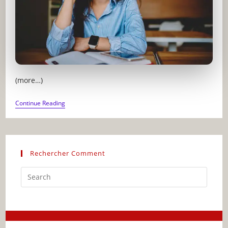
(more…)
COMMENT
Continue Reading
AMÉLIORER
SES
CAPACITÉS
À
PENSER
Rechercher Comment
Press
Escap
to
close
the