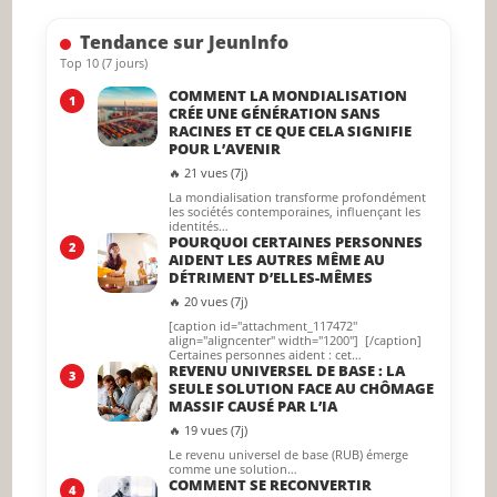
searc
Tendance sur JeunInfo
panel.
Top 10 (7 jours)
COMMENT LA MONDIALISATION
1
CRÉE UNE GÉNÉRATION SANS
RACINES ET CE QUE CELA SIGNIFIE
POUR L’AVENIR
🔥 21 vues (7j)
La mondialisation transforme profondément
les sociétés contemporaines, influençant les
identités…
POURQUOI CERTAINES PERSONNES
2
AIDENT LES AUTRES MÊME AU
DÉTRIMENT D’ELLES-MÊMES
🔥 20 vues (7j)
[caption id="attachment_117472"
align="aligncenter" width="1200"] [/caption]
Certaines personnes aident : cet…
REVENU UNIVERSEL DE BASE : LA
3
SEULE SOLUTION FACE AU CHÔMAGE
MASSIF CAUSÉ PAR L’IA
🔥 19 vues (7j)
Le revenu universel de base (RUB) émerge
comme une solution…
COMMENT SE RECONVERTIR
4