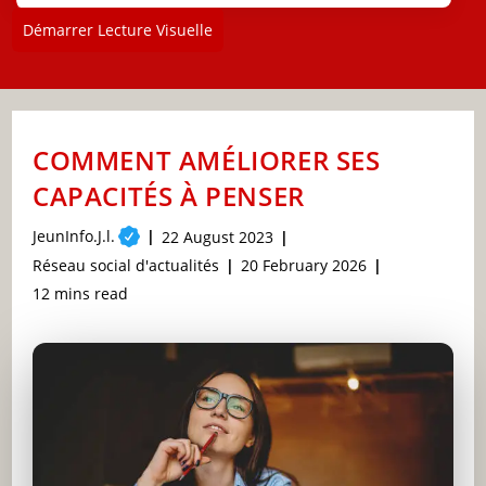
Démarrer Lecture Visuelle
COMMENT AMÉLIORER SES
CAPACITÉS À PENSER
Post
JeunInfo.J.l.
Post
22 August 2023
author:
published:
Post
Post
Réseau social d'actualités
20 February 2026
category:
last
Reading
12 mins read
modified:
time: