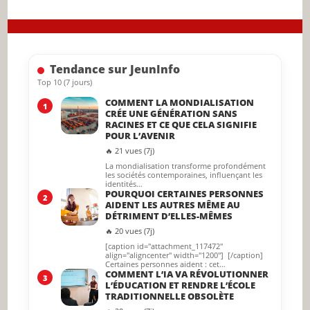
to
close
the
searc
Tendance sur JeunInfo
panel.
Top 10 (7 jours)
COMMENT LA MONDIALISATION
1
CRÉE UNE GÉNÉRATION SANS
RACINES ET CE QUE CELA SIGNIFIE
POUR L’AVENIR
🔥 21 vues (7j)
La mondialisation transforme profondément
les sociétés contemporaines, influençant les
identités…
POURQUOI CERTAINES PERSONNES
2
AIDENT LES AUTRES MÊME AU
DÉTRIMENT D’ELLES-MÊMES
🔥 20 vues (7j)
[caption id="attachment_117472"
align="aligncenter" width="1200"] [/caption]
Certaines personnes aident : cet…
COMMENT L’IA VA RÉVOLUTIONNER
3
L’ÉDUCATION ET RENDRE L’ÉCOLE
TRADITIONNELLE OBSOLÈTE