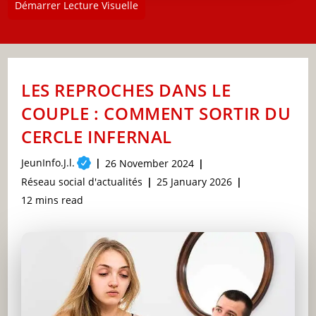
Démarrer Lecture Visuelle
LES REPROCHES DANS LE
COUPLE : COMMENT SORTIR DU
CERCLE INFERNAL
Post
JeunInfo.J.l.
Post
26 November 2024
author:
published:
Post
Post
Réseau social d'actualités
25 January 2026
category:
last
Reading
12 mins read
modified:
time: