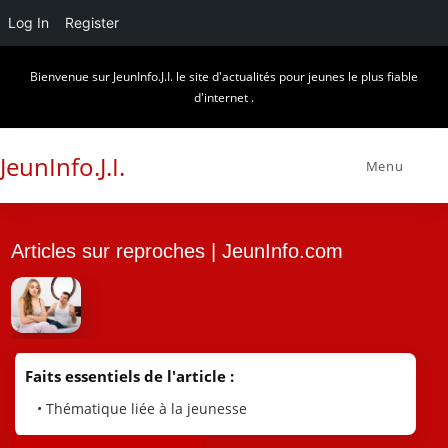
Log In
Register
Skip
Bienvenue sur JeunInfo.J.I. le site d'actualités pour jeunes le plus fiable
to
d'internet .
content
JeunInfo.J.I.
Menu
Articles sur reproches | JeunInfo.com
Faits essentiels de l'article :
• Thématique liée à la jeunesse