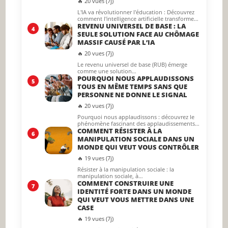
🔥 20 vues (7j)
L'IA va révolutionner l'éducation : Découvrez
comment l'intelligence artificielle transforme…
REVENU UNIVERSEL DE BASE : LA
4
SEULE SOLUTION FACE AU CHÔMAGE
MASSIF CAUSÉ PAR L’IA
🔥 20 vues (7j)
Le revenu universel de base (RUB) émerge
comme une solution…
POURQUOI NOUS APPLAUDISSONS
5
TOUS EN MÊME TEMPS SANS QUE
PERSONNE NE DONNE LE SIGNAL
🔥 20 vues (7j)
Pourquoi nous applaudissons : découvrez le
phénomène fascinant des applaudissements…
COMMENT RÉSISTER À LA
6
MANIPULATION SOCIALE DANS UN
MONDE QUI VEUT VOUS CONTRÔLER
🔥 19 vues (7j)
Résister à la manipulation sociale : la
manipulation sociale, à…
COMMENT CONSTRUIRE UNE
7
IDENTITÉ FORTE DANS UN MONDE
QUI VEUT VOUS METTRE DANS UNE
CASE
🔥 19 vues (7j)