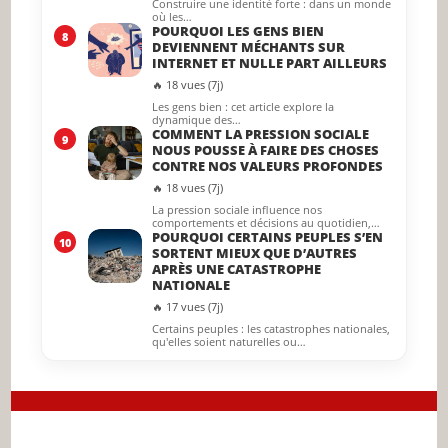
Construire une identité forte : dans un monde
où les…
POURQUOI LES GENS BIEN
8
DEVIENNENT MÉCHANTS SUR
INTERNET ET NULLE PART AILLEURS
🔥 18 vues (7j)
Les gens bien : cet article explore la
dynamique des…
COMMENT LA PRESSION SOCIALE
9
NOUS POUSSE À FAIRE DES CHOSES
CONTRE NOS VALEURS PROFONDES
🔥 18 vues (7j)
La pression sociale influence nos
comportements et décisions au quotidien,…
POURQUOI CERTAINS PEUPLES S’EN
10
SORTENT MIEUX QUE D’AUTRES
APRÈS UNE CATASTROPHE
NATIONALE
🔥 17 vues (7j)
Certains peuples : les catastrophes nationales,
qu'elles soient naturelles ou…