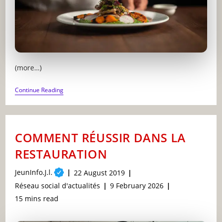
(more…)
COMMENT
Continue Reading
DEVENIR
UN
BON
CHEF
CUISINIER
COMMENT RÉUSSIR DANS LA
RESTAURATION
Post
JeunInfo.J.l.
Post
22 August 2019
author:
published:
Post
Post
Réseau social d'actualités
9 February 2026
category:
last
Reading
15 mins read
modified:
time: