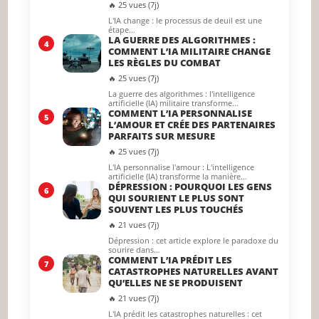
🔥 25 vues (7j)
L'IA change : le processus de deuil est une
étape…
LA GUERRE DES ALGORITHMES :
4
COMMENT L’IA MILITAIRE CHANGE
LES RÈGLES DU COMBAT
🔥 25 vues (7j)
La guerre des algorithmes : l'intelligence
artificielle (IA) militaire transforme…
COMMENT L’IA PERSONNALISE
5
L’AMOUR ET CRÉE DES PARTENAIRES
PARFAITS SUR MESURE
🔥 25 vues (7j)
L'IA personnalise l'amour : L'intelligence
artificielle (IA) transforme la manière…
DÉPRESSION : POURQUOI LES GENS
6
QUI SOURIENT LE PLUS SONT
SOUVENT LES PLUS TOUCHÉS
🔥 21 vues (7j)
Dépression : cet article explore le paradoxe du
sourire dans…
COMMENT L’IA PRÉDIT LES
7
CATASTROPHES NATURELLES AVANT
QU’ELLES NE SE PRODUISENT
🔥 21 vues (7j)
L'IA prédit les catastrophes naturelles : cet