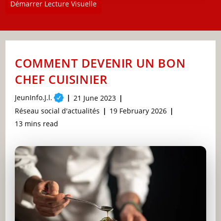
Démarrer Lecture Visuelle
COMMENT DEVENIR UN BON
CHEF CUISINIER
Post
JeunInfo.J.l.
Post
21 June 2023
author:
published:
Post
Post
Réseau social d'actualités
19 February 2026
category:
last
Reading
13 mins read
modified:
time: