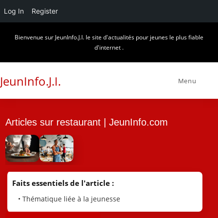
Log In
Register
Skip
Bienvenue sur JeunInfo.J.I. le site d'actualités pour jeunes le plus fiable
to
d'internet .
content
JeunInfo.J.I.
Menu
Articles sur restaurant | JeunInfo.com
Faits essentiels de l'article :
• Thématique liée à la jeunesse