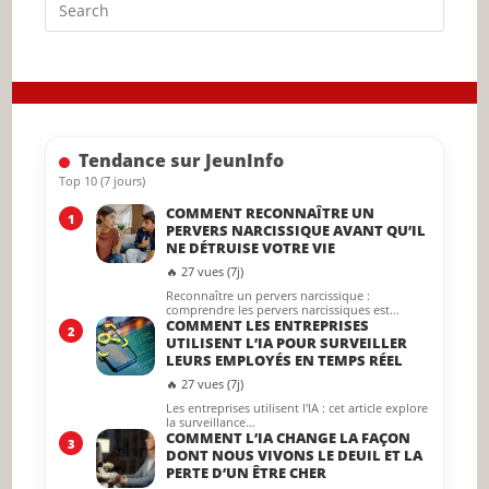
Press
Escap
to
close
the
searc
Tendance sur JeunInfo
panel.
Top 10 (7 jours)
COMMENT RECONNAÎTRE UN
1
PERVERS NARCISSIQUE AVANT QU’IL
NE DÉTRUISE VOTRE VIE
🔥 27 vues (7j)
Reconnaître un pervers narcissique :
comprendre les pervers narcissiques est…
COMMENT LES ENTREPRISES
2
UTILISENT L’IA POUR SURVEILLER
LEURS EMPLOYÉS EN TEMPS RÉEL
🔥 27 vues (7j)
Les entreprises utilisent l'IA : cet article explore
la surveillance…
COMMENT L’IA CHANGE LA FAÇON
3
DONT NOUS VIVONS LE DEUIL ET LA
PERTE D’UN ÊTRE CHER