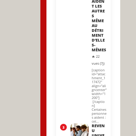
AIDEN
T LES
AUTRE
S
MÊME
AU
DÉTRI
MENT
D’ELLE
S-
MÊMES
🔥 22
vues (7j)
[caption
id="attac
hment_1
17472"
align="ali
gncenter"
width="1
200"]
[/captio
n]
Certaines
personne
s aident :
cet…
REVEN
3
U
UNIVE