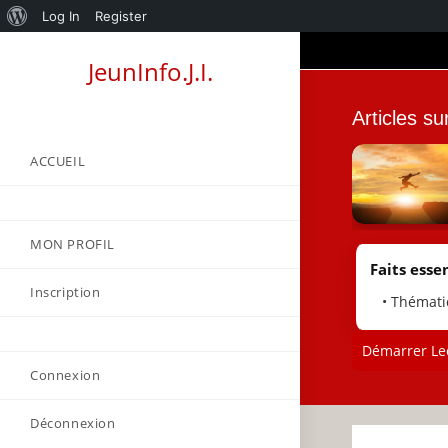
About
Log In
Register
Skip
WordPress
JeunInfo.J.I.
to
content
Articles s
ACCUEIL
MON PROFIL
Faits essen
Inscription
• Thémati
Démarrer Lec
Connexion
Déconnexion