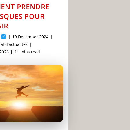
ENT PRENDRE
ISQUES POUR
SIR
Post
19 December 2024
published:
al d'actualités
Reading
 2026
11 mins read
time: