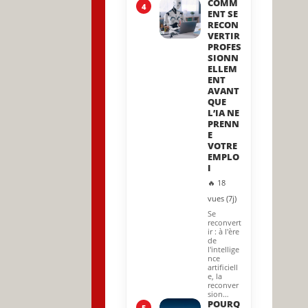
COMM
4
ENT SE
RECON
VERTIR
PROFES
SIONN
ELLEM
ENT
AVANT
QUE
L’IA NE
PRENN
E
VOTRE
EMPLO
I
🔥 18
vues (7j)
Se
reconvert
ir : à l'ère
de
l'intellige
nce
artificiell
e, la
reconver
sion…
POURQ
5