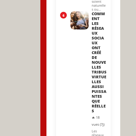
soient
naturelle
s ou…
COMM
6
ENT
LES
RÉSEA
UX
SOCIA
UX
ONT
CRÉÉ
DE
NOUVE
LLES
TRIBUS
VIRTUE
LLES
AUSSI
PUISSA
NTES
QUE
RÉELLE
S
🔥 18
vues (7j)
Les
réseaux