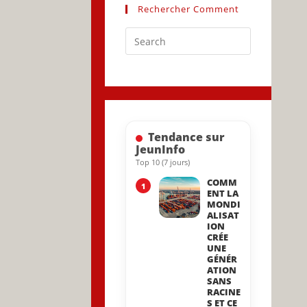
Rechercher Comment
Press
Escape
to
close
the
search
Tendance sur
panel.
JeunInfo
Top 10 (7 jours)
COMM
1
ENT LA
MONDI
ALISAT
ION
CRÉE
UNE
GÉNÉR
ATION
SANS
RACINE
S ET CE