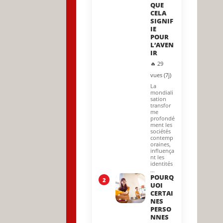
QUE
CELA
SIGNIF
IE
POUR
L’AVEN
IR
🔥 29
vues (7j)
La
mondiali
sation
transfor
me
profondé
ment les
sociétés
contemp
oraines,
influença
nt les
identités
…
POURQ
2
UOI
CERTAI
NES
PERSO
NNES