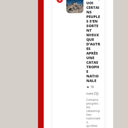
UOI
CERTAI
NS
PEUPLE
S S’EN
SORTE
NT
MIEUX
QUE
D’AUTR
ES
APRÈS
UNE
CATAS
TROPH
E
NATIO
NALE
🔥 18
vues (7j)
Certains
peuples :
les
catastrop
hes
nationale
s,
qu'elles