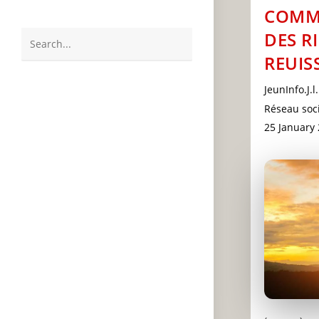
COMM
DES R
Search
REUIS
this
Post
website
JeunInfo.J.l.
author:
Post
Réseau soci
category:
Post
25 January
last
modified: