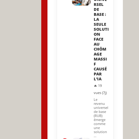
RSEL
DE
BASE :
LA
SEULE
SOLUTI
ON
FACE
AU
CHÔM
AGE
MASSI
F
CAUSÉ
PAR
L’IA
🔥 19
vues (7j)
Le
revenu
universel
de base
(RUB)
émerge
comme
une
solution
…