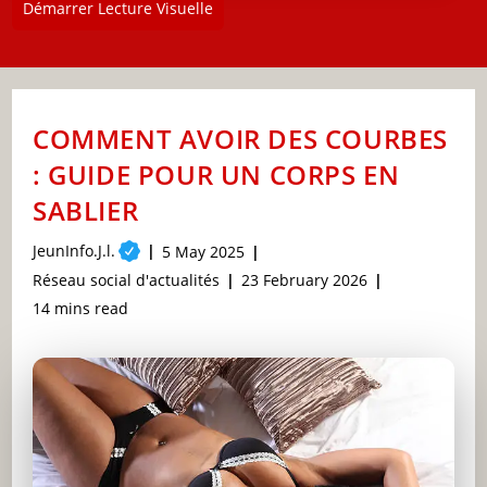
Démarrer Lecture Visuelle
COMMENT AVOIR DES COURBES
: GUIDE POUR UN CORPS EN
SABLIER
Post
JeunInfo.J.l.
Post
5 May 2025
author:
published:
Post
Post
Réseau social d'actualités
23 February 2026
category:
last
Reading
14 mins read
modified:
time: