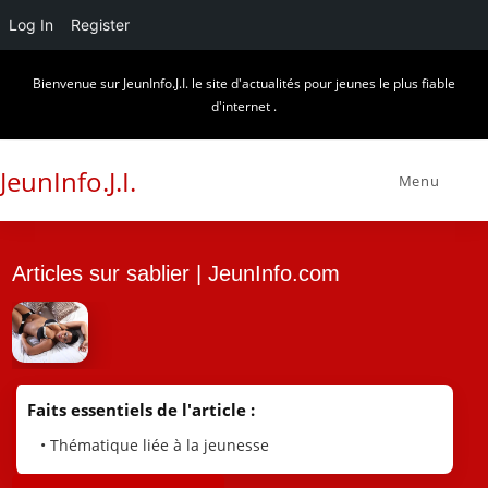
Log In
Register
Skip
Bienvenue sur JeunInfo.J.I. le site d'actualités pour jeunes le plus fiable
to
d'internet .
content
JeunInfo.J.I.
Menu
Articles sur sablier | JeunInfo.com
Faits essentiels de l'article :
• Thématique liée à la jeunesse