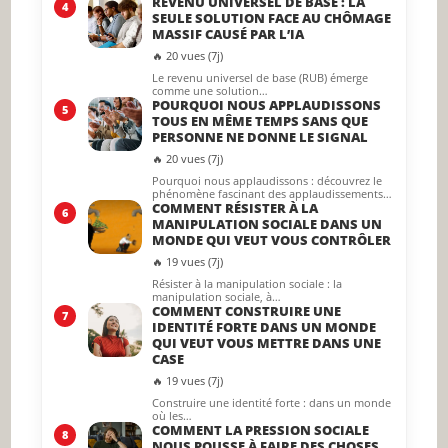
REVENU UNIVERSEL DE BASE : LA
4
SEULE SOLUTION FACE AU CHÔMAGE
MASSIF CAUSÉ PAR L’IA
🔥 20 vues (7j)
Le revenu universel de base (RUB) émerge
comme une solution…
POURQUOI NOUS APPLAUDISSONS
5
TOUS EN MÊME TEMPS SANS QUE
PERSONNE NE DONNE LE SIGNAL
🔥 20 vues (7j)
Pourquoi nous applaudissons : découvrez le
phénomène fascinant des applaudissements…
COMMENT RÉSISTER À LA
6
MANIPULATION SOCIALE DANS UN
MONDE QUI VEUT VOUS CONTRÔLER
🔥 19 vues (7j)
Résister à la manipulation sociale : la
manipulation sociale, à…
COMMENT CONSTRUIRE UNE
7
IDENTITÉ FORTE DANS UN MONDE
QUI VEUT VOUS METTRE DANS UNE
CASE
🔥 19 vues (7j)
Construire une identité forte : dans un monde
où les…
COMMENT LA PRESSION SOCIALE
8
NOUS POUSSE À FAIRE DES CHOSES