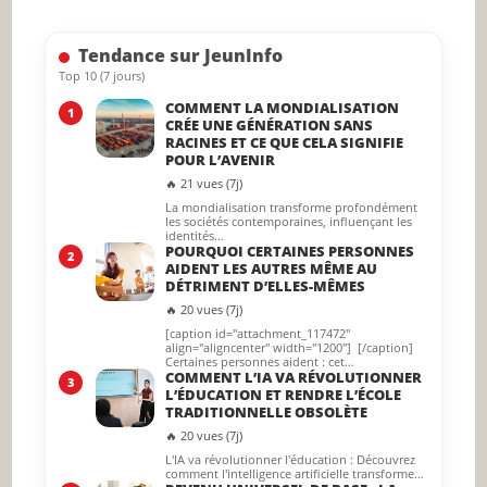
the
searc
Tendance sur JeunInfo
panel.
Top 10 (7 jours)
COMMENT LA MONDIALISATION
1
CRÉE UNE GÉNÉRATION SANS
RACINES ET CE QUE CELA SIGNIFIE
POUR L’AVENIR
🔥 21 vues (7j)
La mondialisation transforme profondément
les sociétés contemporaines, influençant les
identités…
POURQUOI CERTAINES PERSONNES
2
AIDENT LES AUTRES MÊME AU
DÉTRIMENT D’ELLES-MÊMES
🔥 20 vues (7j)
[caption id="attachment_117472"
align="aligncenter" width="1200"] [/caption]
Certaines personnes aident : cet…
COMMENT L’IA VA RÉVOLUTIONNER
3
L’ÉDUCATION ET RENDRE L’ÉCOLE
TRADITIONNELLE OBSOLÈTE
🔥 20 vues (7j)
L'IA va révolutionner l'éducation : Découvrez
comment l'intelligence artificielle transforme…