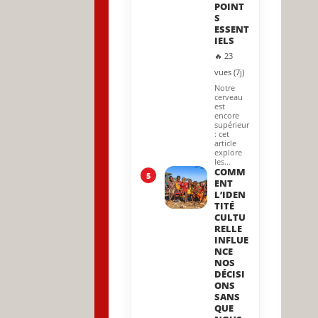
POINT
S
ESSENT
IELS
🔥 23
vues (7j)
Notre
cerveau
est
encore
supérieur
: cet
article
explore
les…
COMM
5
ENT
L’IDEN
TITÉ
CULTU
RELLE
INFLUE
NCE
NOS
DÉCISI
ONS
SANS
QUE