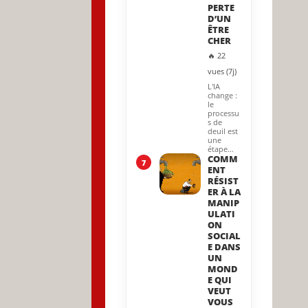
PERTE
D’UN
ÊTRE
CHER
🔥 22
vues (7j)
L'IA
change :
le
processu
s de
deuil est
une
étape…
COMM
7
ENT
RÉSIST
ER À LA
MANIP
ULATI
ON
SOCIAL
E DANS
UN
MOND
E QUI
VEUT
VOUS