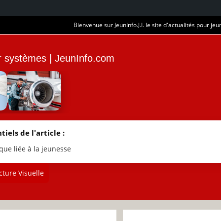
Bienvenue sur JeunInfo.J.I. le site d'actualités pour jeun
ur systèmes | JeunInfo.com
tiels de l'article :
que liée à la jeunesse
ture Visuelle