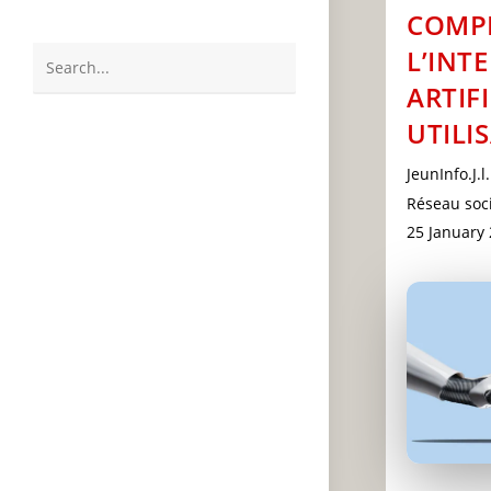
COMP
L’INT
Search
ARTIF
this
UTILI
website
Post
JeunInfo.J.l.
author:
Post
Réseau soci
category:
Post
25 January
last
modified: