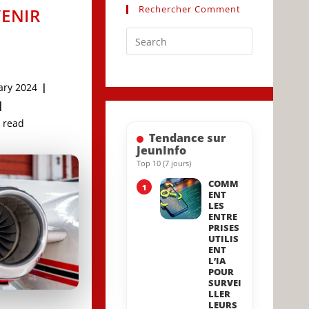
Rechercher Comment
ENIR
Press
Escape
to
ary 2024
close
d:
the
search
ng
 read
Tendance sur
panel.
JeunInfo
Top 10 (7 jours)
COMM
1
ENT
LES
ENTRE
PRISES
UTILIS
ENT
L’IA
POUR
SURVEI
LLER
LEURS