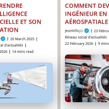
RENDRE
COMMENT DEV
ELLIGENCE
INGÉNIEUR EN
ICIELLE ET SON
AÉROSPATIALE
SATION
Post
JeunInfo.J.l.
Post
23 Febru
author:
publishe
Post
Réseau social d'actualités
Post
20 March 2025
category:
Post
Readi
22 February 2026
9 mins
published:
al d'actualités
last
time:
Reading
 2026
14 mins read
modified:
time: