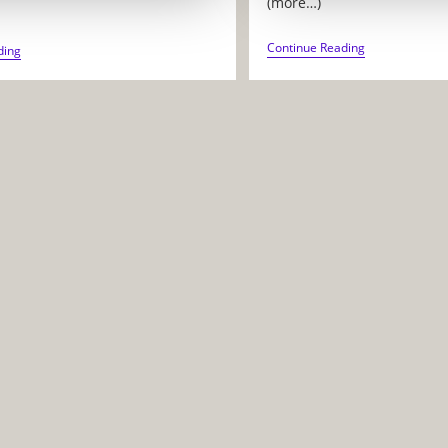
(more…)
COMMENT
Continue Reading
COMPRENDRE
ding
DEVENIR
L’INTELLIGENCE
INGÉNIEUR
ARTIFICIELLE
EN
ET
AÉROSPATIA
SON
UTILISATION