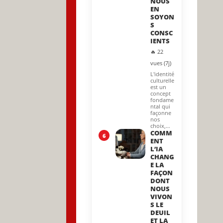
NOUS
EN
SOYON
S
CONSC
IENTS
🔥 22
vues (7j)
L'identité
culturelle
est un
concept
fondame
ntal qui
façonne
nos
choix,…
COMM
6
ENT
L’IA
CHANG
E LA
FAÇON
DONT
NOUS
VIVON
S LE
DEUIL
ET LA