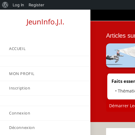
About
Log In
Register
Skip
WordPress
JeunInfo.J.I.
to
content
Articles s
ACCUEIL
MON PROFIL
Faits essen
Inscription
• Thémati
Démarrer Lec
Connexion
Déconnexion