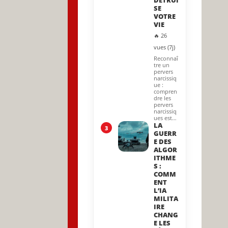
DÉTRUI
SE
VOTRE
VIE
🔥 26
vues (7j)
Reconnaî
tre un
pervers
narcissiq
ue :
compren
dre les
pervers
narcissiq
ues est…
LA
3
GUERR
E DES
ALGOR
ITHME
S :
COMM
ENT
L’IA
MILITA
IRE
CHANG
E LES