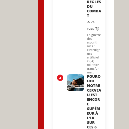
RÈGLES
DU
COMBA
T
🔥 24
vues (7j)
La guerre
des
algorith
mes :
l'intellige
nce
artificiell
e (IA)
militaire
transfor
me…
POURQ
4
UOI
NOTRE
CERVEA
U EST
ENCOR
E
SUPÉRI
EUR À
L’IA
SUR
CES 6