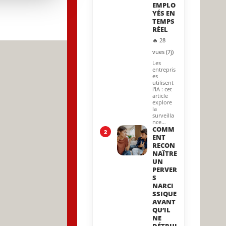
EMPLO
YÉS EN
TEMPS
RÉEL
🔥 28
vues (7j)
LE
Les
entrepris
es
utilisent
l'IA : cet
article
explore
la
surveilla
nce…
COMM
2
ENT
RECON
NAÎTRE
UN
PERVER
S
NARCI
SSIQUE
AVANT
QU’IL
NE