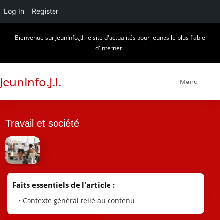
Log In
Register
Skip
Bienvenue sur JeunInfo.J.I. le site d'actualités pour jeunes le plus fiable
to
d'internet .
content
JeunInfo.J.I.
Menu
Travail et société
Faits essentiels de l'article :
• Contexte général relié au contenu