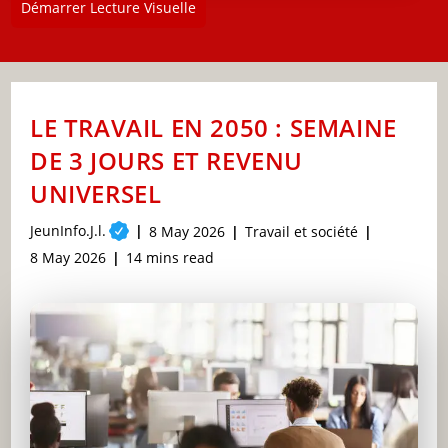
Démarrer Lecture Visuelle
LE TRAVAIL EN 2050 : SEMAINE
DE 3 JOURS ET REVENU
UNIVERSEL
Post
JeunInfo.J.l.
Post
Post
8 May 2026
Travail et société
author:
published:
category:
Post
Reading
8 May 2026
14 mins read
last
time:
modified: