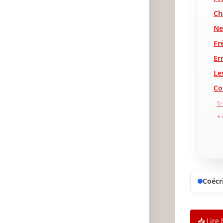
Ch
Ne
Fr
Er
Le
Co
✨
A
P
Coécri
📥 Lire 