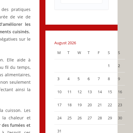
t des pratiques
urée de vie de
’améliorer les
ments cuisinés.
négatives sur le
August 2026
M
T
W
T
F
S
S
n. Elle aide à
1
2
u fil du temps,
us alimentaires,
3
4
5
6
7
8
9
t non seulement
ectant ainsi la
10
11
12
13
14
15
16
17
18
19
20
21
22
23
la cuisson. Les
 la chaleur et
24
25
26
27
28
29
30
 des fumées et
31
 l’esprit ces