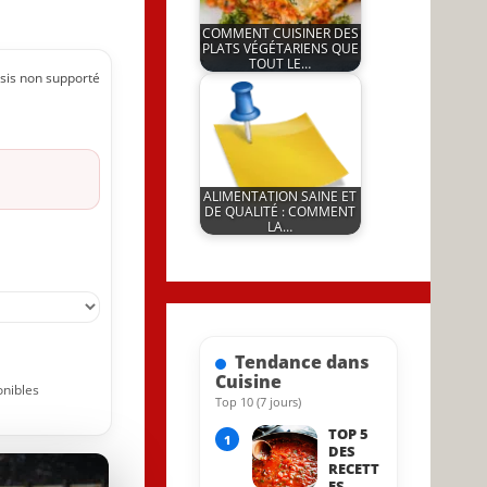
COMMENT CUISINER DES
PLATS VÉGÉTARIENS QUE
TOUT LE…
sis non supporté
by
26 January 2026
JeunInfo.J.l.
ALIMENTATION SAINE ET
DE QUALITÉ : COMMENT
LA…
by
9 February 2026
JeunInfo.J.l.
Tendance dans
Cuisine
onibles
Top 10 (7 jours)
4 September 2020
TOP 5
1
DES
RECETT
ES