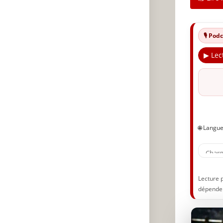
🎙️ Po
▶ Lec
🌐 Langu
Lecture 
dépenden