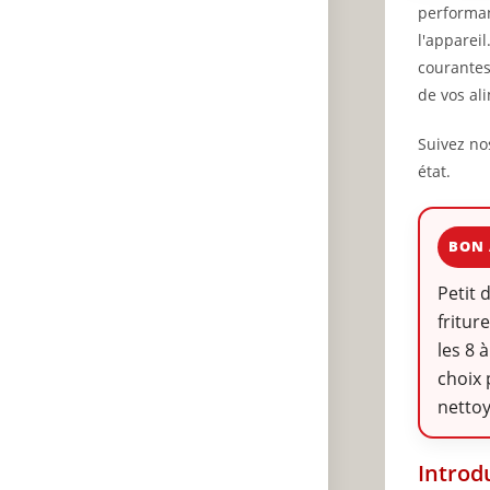
performan
l'appareil
courantes
de vos al
Suivez no
état.
BON 
Petit 
fritur
les 8 
choix 
netto
Introd