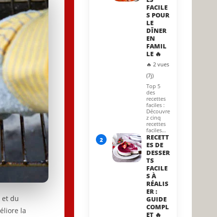
FACILE
S POUR
LE
DÎNER
EN
FAMIL
LE 🔥
🔥 2 vues
(7j)
Top 5
des
recettes
faciles :
Découvre
z cinq
recettes
faciles…
RECETT
2
ES DE
DESSER
TS
FACILE
S À
RÉALIS
ER :
 et du
GUIDE
COMPL
éliore la
ET 🔥