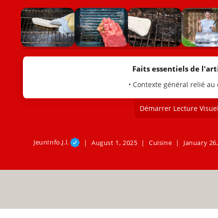
Faits essentiels de l'arti
• Contexte général relié au
Démarrer Lecture Visuel
JeunInfo.J.l.
August 1, 2025
Cuisine
January 26