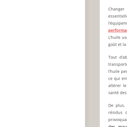
Changer l
essentie
l’équipem
performa
L’huile u
goût et la
Tout d’a
transport
l’huile p
ce qui en
altérer l
santé de
De plus, 
résidus 
provoquan
des mauv