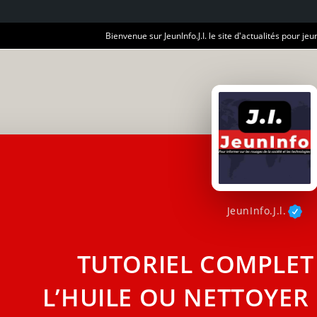
Bienvenue sur JeunInfo.J.I. le site d'actualités pour jeun
JeunInfo.J.l.
TUTORIEL COMPLET
L’HUILE OU NETTOYER 