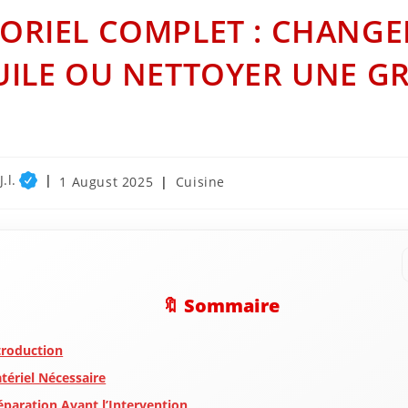
ORIEL COMPLET : CHANGE
UILE OU NETTOYER UNE GR
.l.
Post
Post
1 August 2025
Cuisine
published:
category:
🔖 Sommaire
troduction
tériel Nécessaire
éparation Avant l’Intervention