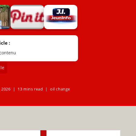
cle :
 contenu
le
, 2026
13 mins read
oil change