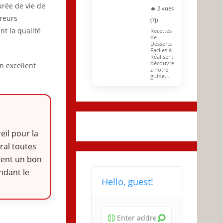
urée de vie de
🔥 2 vues
rreurs
(7j)
t la qualité
Recettes
de
Desserts
Faciles à
Réaliser :
découvre
n excellent
z notre
guide…
eil pour la
éral toutes
ement un bon
ndant le
Hello, guest!