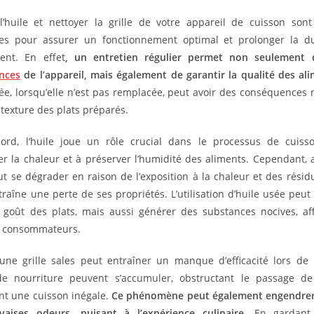
’huile et nettoyer la grille de votre appareil de cuisson son
lles pour assurer un fonctionnement optimal et prolonger la d
ent. En effet
, un entretien régulier permet non seulement d
nces
de l’appareil, mais également de garantir la qualité des ali
sée, lorsqu’elle n’est pas remplacée, peut avoir des conséquences 
 texture des plats préparés.
bord, l’huile joue un rôle crucial dans le processus de cuisso
er la chaleur et à préserver l’humidité des aliments. Cependant, a
eut se dégrader en raison de l’exposition à la chaleur et des résid
traîne une perte de ses propriétés. L’utilisation d’huile usée peu
e goût des plats, mais aussi générer des substances nocives, aff
s consommateurs.
une grille sales peut entraîner un manque d’efficacité lors de 
de nourriture peuvent s’accumuler, obstructant le passage de
t une cuisson inégale.
Ce phénomène peut également engendrer
aises odeurs, nuisant à l’expérience culinaire.
En gardant à