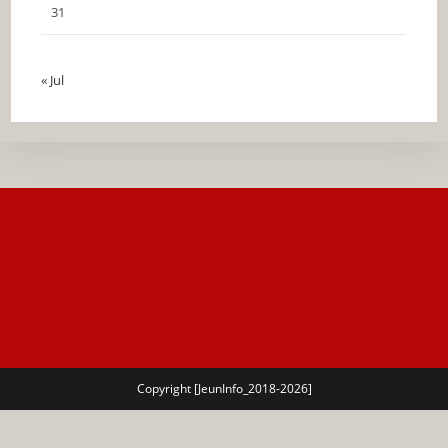
31
« Jul
Copyright [JeunInfo_2018-2026]
🔍