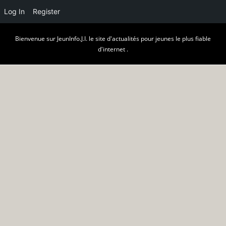
Log In
Register
Skip
Bienvenue sur JeunInfo.J.I. le site d'actualités pour jeunes le plus fiable
to
d'internet .
content