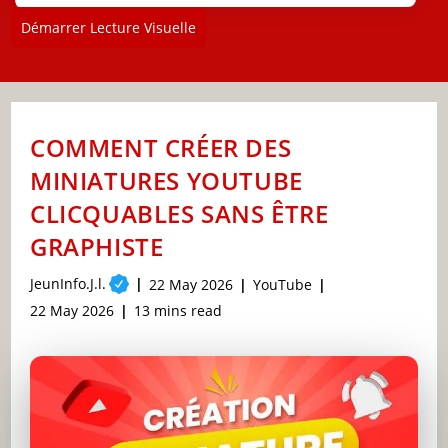
Démarrer Lecture Visuelle
COMMENT CRÉER DES
MINIATURES YOUTUBE
CLICQUABLES SANS ÊTRE
GRAPHISTE
Post
JeunInfo.J.l.
Post
Post
22 May 2026
YouTube
author:
published:
category:
Post
Reading
22 May 2026
13 mins read
last
time:
modified: