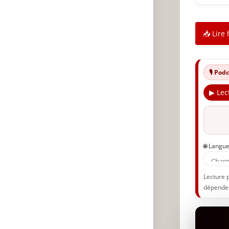
📥 Lire 
🎙️ Po
▶ Lec
🌐 Langu
Lecture 
dépenden