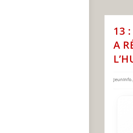
13 
A R
L’H
Post
JeunInfo.J
author: