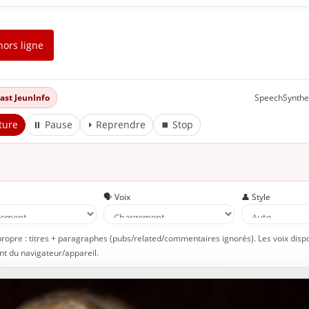
hors ligne
dcast JeunInfo
SpeechSynthe
ture
⏸ Pause
⏵ Reprendre
⏹ Stop
e
🗣️ Voix
👤 Style
propre : titres + paragraphes (pubs/related/commentaires ignorés). Les voix disp
t du navigateur/appareil.