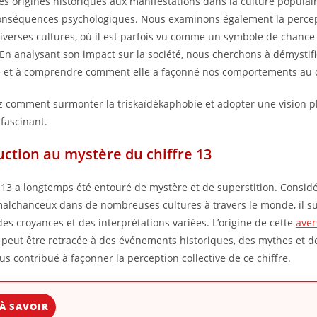
des origines historiques aux manifestations dans la culture populai
onséquences psychologiques. Nous examinons également la percep
iverses cultures, où il est parfois vu comme un symbole de chance
En analysant son impact sur la société, nous cherchons à démystifi
et à comprendre comment elle a façonné nos comportements au q
 comment surmonter la triskaïdékaphobie et adopter une vision pl
 fascinant.
uction au mystère du chiffre 13
e 13 a longtemps été entouré de mystère et de superstition. Cons
lchanceux dans de nombreuses cultures à travers le monde, il su
des croyances et des interprétations variées. L’origine de cette
aver
3 peut être retracée à des événements historiques, des mythes et de
us contribué à façonner la perception collective de ce chiffre.
À SAVOIR