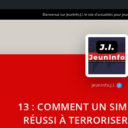
Bienvenue sur JeunInfo.J.I. le site d'actualités pour jeun
JeunInfo.J.l.
13 : COMMENT UN SIM
RÉUSSI À TERRORISE