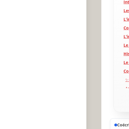
In
Le
L’
Co
L’
Le
Hi
Le 
Co
✨
A
P
Coécri