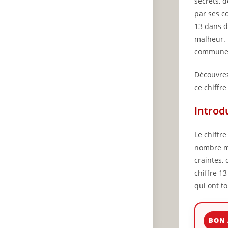
secrets, 
par ses c
13 dans d
malheur. 
commune 
Découvrez
ce chiffre
Introd
Le chiffr
nombre ma
craintes, 
chiffre 1
qui ont to
BON 