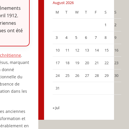
August 2026
événements
M
T
W
T
F
S
S
ril 1912.
riennes
1
2
ues ont été
3
4
5
6
7
8
9
10
11
12
13
14
15
16
e
chrétienne
.
 Jésus, marquant
17
18
19
20
21
22
23
 a donné
24
25
26
27
28
29
30
tionnelle du
’absence de
31
ation dans les
« Jul
 les anciennes
formation et
idérablement en