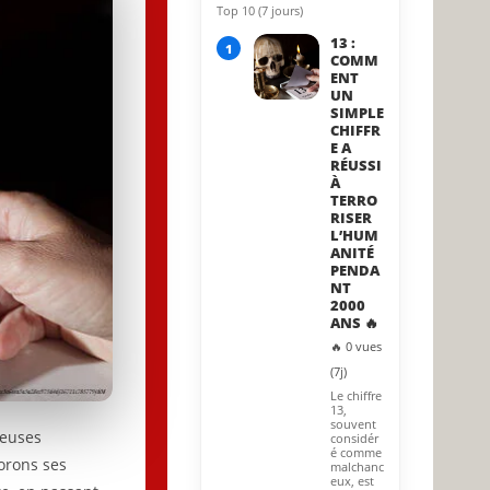
Top 10 (7 jours)
14 May 2026
13 :
1
COMM
ENT
UN
SIMPLE
CHIFFR
E A
RÉUSSI
À
TERRO
RISER
L’HUM
ANITÉ
PENDA
NT
2000
ANS 🔥
🔥 0 vues
(7j)
Le chiffre
13,
souvent
reuses
considér
é comme
lorons ses
malchanc
eux, est