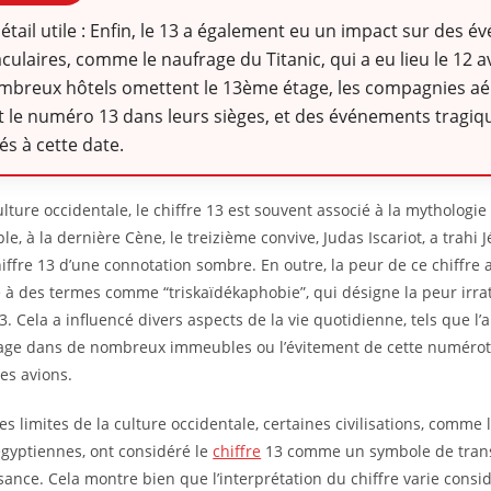
détail utile : Enfin, le 13 a également eu un impact sur des 
culaires, comme le naufrage du Titanic, qui a eu lieu le 12 av
mbreux hôtels omettent le 13ème étage, les compagnies aé
t le numéro 13 dans leurs sièges, et des événements tragiq
és à cette date.
ulture occidentale, le chiffre 13 est souvent associé à la mythologi
e, à la dernière Cène, le treizième convive, Judas Iscariot, a trahi
chiffre 13 d’une connotation sombre. En outre, la peur de ce chiffre
 à des termes comme “triskaïdékaphobie”, qui désigne la peur irra
. Cela a influencé divers aspects de la vie quotidienne, tels que l
ge dans de nombreux immeubles ou l’évitement de cette numérot
les avions.
es limites de la culture occidentale, certaines civilisations, comme
égyptiennes, ont considéré le
chiffre
13 comme un symbole de trans
sance. Cela montre bien que l’interprétation du chiffre varie cons