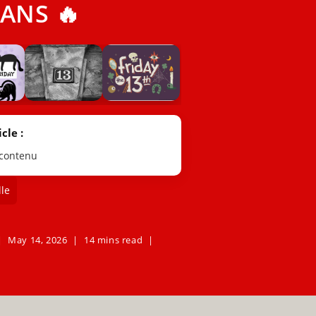
ANS 🔥
cle :
 contenu
le
May 14, 2026
14 mins read