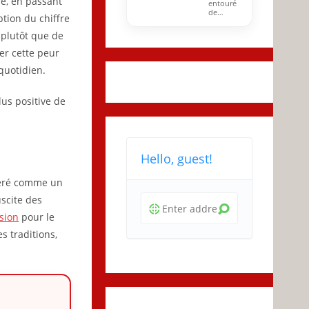
re, en passant
entouré
de…
tion du chiffre
 plutôt que de
er cette peur
uotidien.
us positive de
Hello, guest!
idéré comme un
scite des
sion
pour le
s traditions,