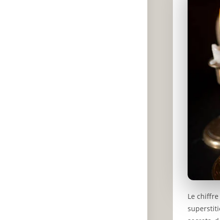
Le chiffr
superstit