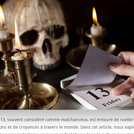
e 13, souvent considéré comme malchanceux, est entouré de nomb
ions et de croyances à travers le monde. Dans cet article, nous exp