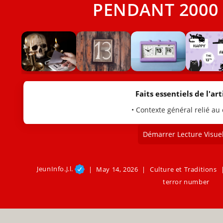
PENDANT 2000 
Faits essentiels de l'arti
• Contexte général relié au
Démarrer Lecture Visuel
JeunInfo.J.l.
May 14, 2026
Culture et Traditions
terror number