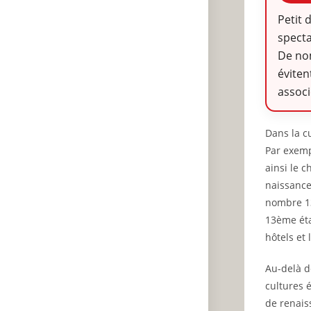
Petit 
specta
De no
éviten
associ
Dans la c
Par exempl
ainsi le 
naissance
nombre 13
13ème éta
hôtels et 
Au-delà d
cultures 
de renais