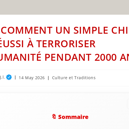
: COMMENT UN SIMPLE CHI
ÉUSSI À TERRORISER
UMANITÉ PENDANT 2000 A
.l.
Post
Post
14 May 2026
Culture et Traditions
published:
category:
🔖 Sommaire