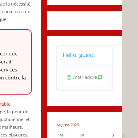
ue la nécessité
 un nom ou à un
que.
uiconque
Hello, guest!
serait
services
on contre la
rable
,
e, la peur de
quotidienne, et
August 2026
s malheurs.
rces obscures,
M
T
W
T
F
S
S