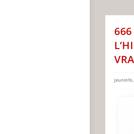
666
L’H
VRA
Post
JeunInfo.J
author: