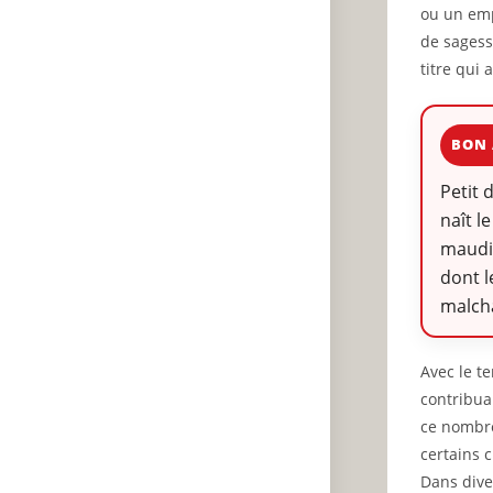
ou un emp
de sagess
titre qui 
BON 
Petit 
naît l
maudit
dont l
malch
Avec le t
contribua
ce nombre 
certains 
Dans dive