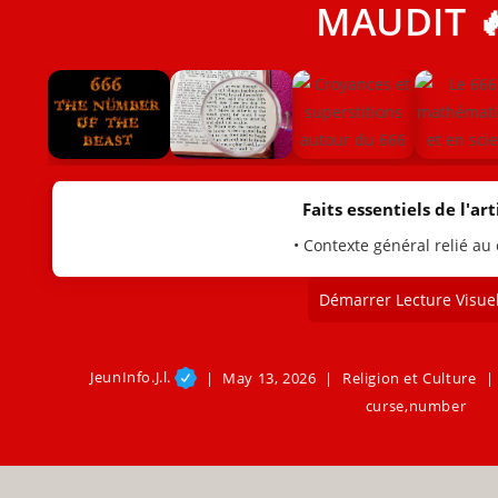
MAUDIT 
Faits essentiels de l'arti
• Contexte général relié au
Démarrer Lecture Visuel
JeunInfo.J.l.
May 13, 2026
Religion et Culture
curse
,
number