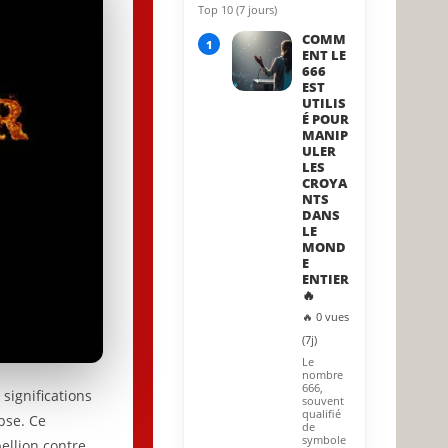
Top 10 (7 jours)
15 May 2026
COMM
1
ENT LE
666
EST
UTILIS
É POUR
MANIP
ULER
LES
CROYA
NTS
DANS
LE
MOND
E
ENTIER
🔥
🔥 0 vues
(7j)
Le
nombre
666,
significations
souvent
qualifié
pse. Ce
de
symbole
ellion contre