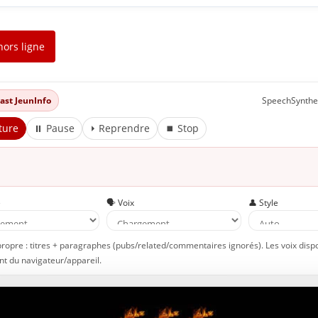
hors ligne
dcast JeunInfo
SpeechSynthe
ture
⏸ Pause
⏵ Reprendre
⏹ Stop
e
🗣️ Voix
👤 Style
propre : titres + paragraphes (pubs/related/commentaires ignorés). Les voix disp
t du navigateur/appareil.