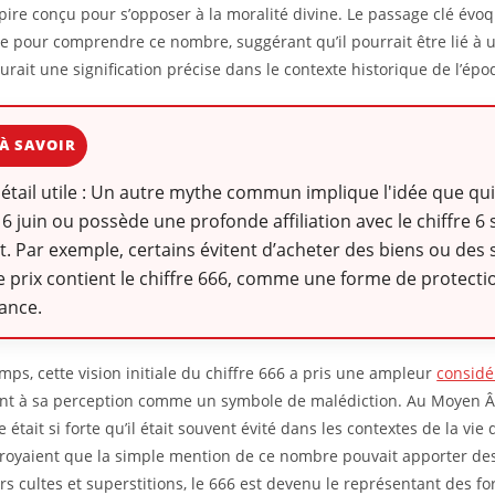
ire conçu pour s’opposer à la moralité divine. Le passage clé évoq
e pour comprendre ce nombre, suggérant qu’il pourrait être lié à
aurait une signification précise dans le contexte historique de l’épo
À SAVOIR
détail utile : Un autre mythe commun implique l'idée que q
e 6 juin ou possède une profonde affiliation avec le chiffre 6 
. Par exemple, certains évitent d’acheter des biens ou des 
e prix contient le chiffre 666, comme une forme de protecti
ance.
emps, cette vision initiale du chiffre 666 a pris une ampleur
considé
nt à sa perception comme un symbole de malédiction. Au Moyen Âg
était si forte qu’il était souvent évité dans les contextes de la vie 
croyaient que la simple mention de ce nombre pouvait apporter de
rs cultes et superstitions, le 666 est devenu le représentant des fo