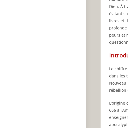
Dieu. À t
évitant so
livres et
profonde r
peurs et 
questionn
Introd
Le chiffr
dans les 
Nouveau T
rébellion 
L’origine 
666 à l’An
enseignem
apocalypt