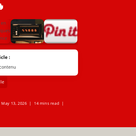

cle :
 contenu
le
May 13, 2026
14 mins read