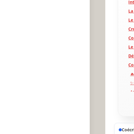
In
La
Le
Cr
Co
Le
Dé
Co
🔥
✨
A
P
Coécri