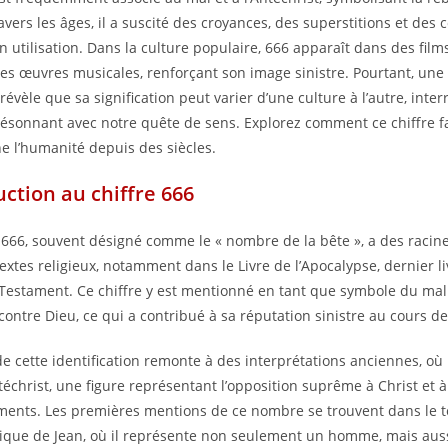
ravers les âges, il a suscité des croyances, des superstitions et de
n utilisation. Dans la culture populaire, 666 apparaît dans des film
 des œuvres musicales, renforçant son image sinistre. Pourtant, une
évèle que sa signification peut varier d’une culture à l’autre, inte
résonnant avec notre quête de sens. Explorez comment ce chiffre f
e l’humanité depuis des siècles.
uction au chiffre 666
e 666, souvent désigné comme le « nombre de la bête », a des racin
textes religieux, notamment dans le Livre de l’Apocalypse, dernier l
estament. Ce chiffre y est mentionné en tant que symbole du mal 
contre Dieu, ce qui a contribué à sa réputation sinistre au cours de
de cette identification remonte à des interprétations anciennes, où 
téchrist, une figure représentant l’opposition suprême à Christ et à
ents. Les premières mentions de ce nombre se trouvent dans le t
ique de Jean, où il représente non seulement un homme, mais aus