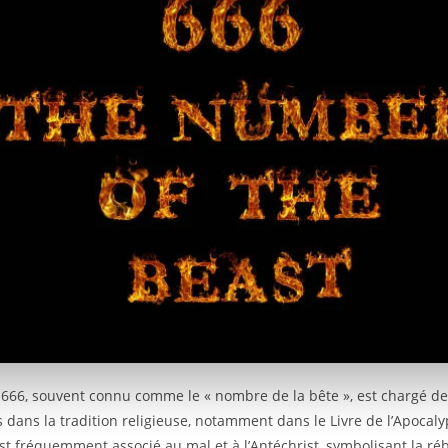
e 666, souvent connu comme le « nombre de la bête », est chargé de 
 dans la tradition religieuse, notamment dans le Livre de l’Apocaly
t fréquemment associé au mal et à l’Antéchrist, symbolisant la réb