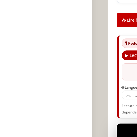
📥 Lire 
🎙️ Po
▶ Lec
🌐 Langu
Lecture 
dépenden