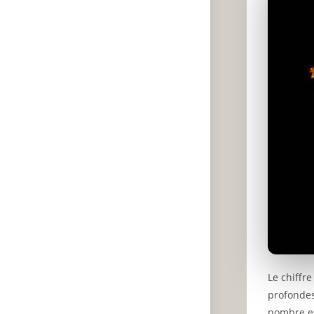
Le chiffr
profondes
nombre es