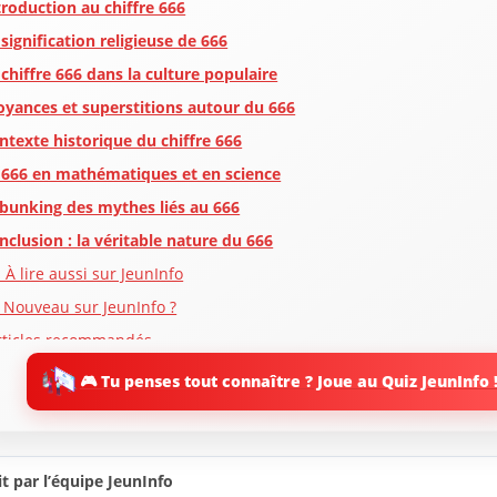
troduction au chiffre 666
 signification religieuse de 666
 chiffre 666 dans la culture populaire
oyances et superstitions autour du 666
ntexte historique du chiffre 666
 666 en mathématiques et en science
bunking des mythes liés au 666
nclusion : la véritable nature du 666
 À lire aussi sur JeunInfo
 Nouveau sur JeunInfo ?
rticles recommandés
artager l'amour
🎮 Tu penses tout connaître ? Joue au Quiz JeunInfo 
t par l’équipe JeunInfo