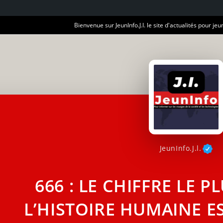
Bienvenue sur JeunInfo.J.I. le site d'actualités pour jeun
JeunInfo.J.l.
666 : LE CHIFFRE LE P
L’HISTOIRE HUMAINE E