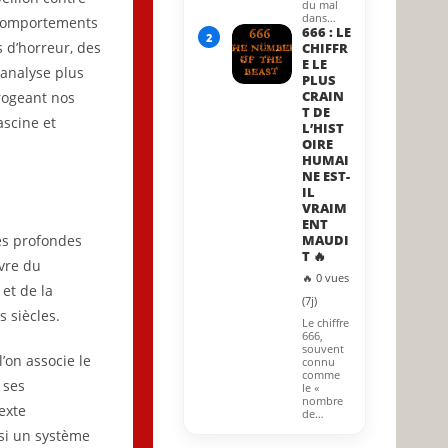
du mal
dans…
s comportements
666 : LE
2
s d’horreur, des
CHIFFR
E LE
 analyse plus
PLUS
CRAIN
rrogeant nos
T DE
ascine et
L’HIST
OIRE
HUMAI
NE EST-
IL
VRAIM
ENT
es profondes
MAUDI
T 🔥
ivre du
🔥 0 vues
et de la
(7j)
s siècles.
Le chiffre
666,
souvent
l’on associe le
connu
comme
 ses
le «
nombre
exte
de…
si un système