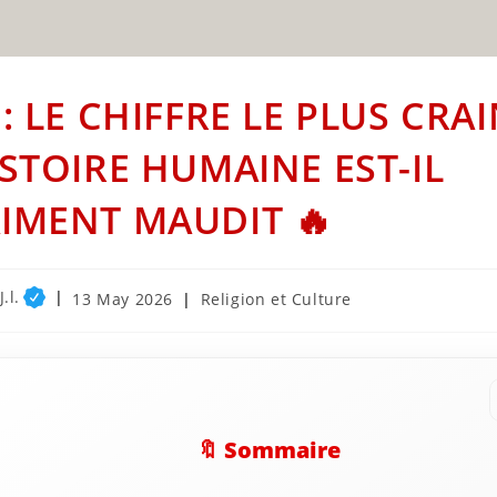
 : LE CHIFFRE LE PLUS CRA
ISTOIRE HUMAINE EST-IL
IMENT MAUDIT 🔥
.l.
Post
Post
13 May 2026
Religion et Culture
published:
category:
🔖 Sommaire