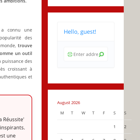
es ambitions.
e a connu une
Hello, guest!
popularité des
u monde,
trouve
 comme un outil
n puissance des
ès croissant à
 authentiques et
August 2026
M
T
W
T
F
S
S
la Réussite'
1
2
inspirants.
est une