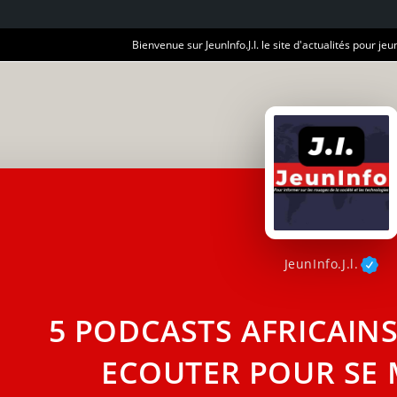
Bienvenue sur JeunInfo.J.I. le site d'actualités pour jeun
JeunInfo.J.l.
5 PODCASTS AFRICAINS
ECOUTER POUR SE 