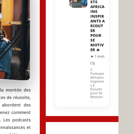
STS
AFRICA
INS
INSPIR
ANTS A
ECOUT
ER
POUR
SE
MOTIV
ER 🔥
🔥 1 vues
(7j)
5
Podcasts
Africains
Inspirant
s à
Écouter
 la montée des
pour Se
es de réussite,
Motiver :
…
i abordent des
prenez comment
t. Les podcasts
onnaissances et