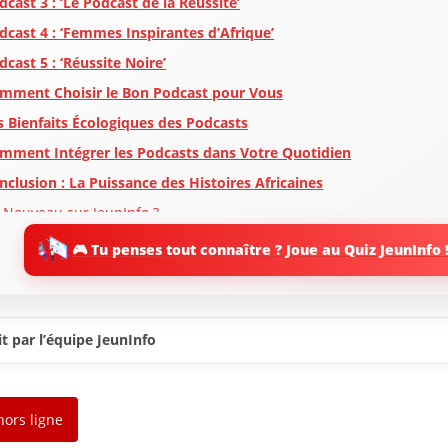
dcast 3 : ‘Le Podcast de la Réussite’
dcast 4 : ‘Femmes Inspirantes d’Afrique’
dcast 5 : ‘Réussite Noire’
mment Choisir le Bon Podcast pour Vous
s Bienfaits Écologiques des Podcasts
mment Intégrer les Podcasts dans Votre Quotidien
nclusion : La Puissance des Histoires Africaines
 Nouveau sur JeunInfo ?
rticles recommandés
🎮 Tu penses tout connaître ? Joue au Quiz JeunInfo 
artager l'amour
t par l’équipe JeunInfo
hors ligne