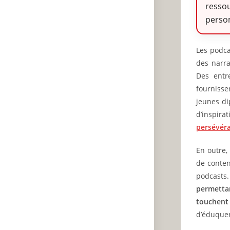
resso
person
Les podca
des narra
Des entr
fournisse
jeunes di
d’inspira
persévér
En outre,
de conten
podcasts.
permetta
touchent 
d’éduquer 