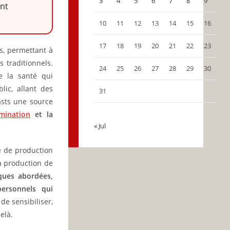
3
4
5
6
7
8
9
nt
10
11
12
13
14
15
16
17
18
19
20
21
22
23
s, permettant à
 traditionnels.
24
25
26
27
28
29
30
e la santé qui
lic, allant des
31
asts une source
mination
et la
« Jul
é de production
a production de
iques abordées,
personnels qui
de sensibiliser,
elà.