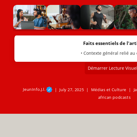
Faits essentiels de l'arti
• Contexte général relié au
Démarrer Lecture Visuel
JeunInfo.J.l.
July 27, 2025
Médias et Culture
J
african podcasts