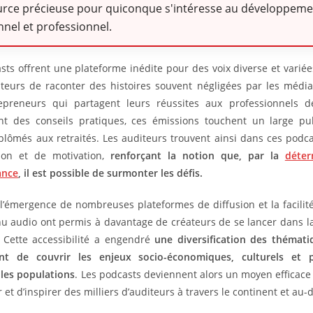
urce précieuse pour quiconque s'intéresse au développeme
nel et professionnel.
sts offrent une plateforme inédite pour des voix diverse et variée
teurs de raconter des histoires souvent négligées par les médias
epreneurs qui partagent leurs réussites aux professionnels d
nt des conseils pratiques, ces émissions touchent un large pub
plômés aux retraités. Les auditeurs trouvent ainsi dans ces podc
tion et de motivation,
renforçant la notion que, par la
déter
ance
, il est possible de surmonter les défis.
 l’émergence de nombreuses plateformes de diffusion et la facilit
u audio ont permis à davantage de créateurs de se lancer dans l
 Cette accessibilité a engendré
une diversification des thémat
nt de couvrir les enjeux socio-économiques, culturels et 
les populations
. Les podcasts deviennent alors un moyen efficace 
et d’inspirer des milliers d’auditeurs à travers le continent et au-d