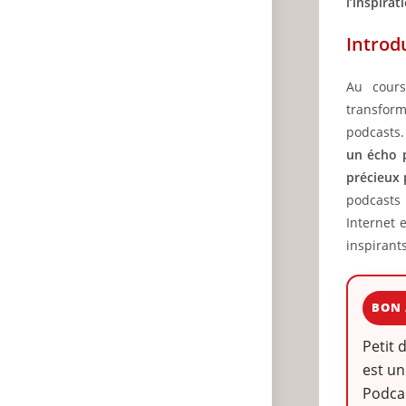
l’inspira
Introd
Au cours
transfor
podcasts.
un écho p
précieux 
podcasts
Internet 
inspirants
BON 
Petit 
est un
Podcas