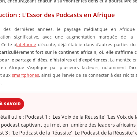
tion, encourageant chacun à surmonter les défis et à poursuivre s
uction : L’Essor des Podcasts en Afrique
 des dernières années, le paysage médiatique en Afriqu
mation significative, avec une augmentation marquée de la 
 Cette p
lateforme
d’écoute, déjà établie dans d’autres parties d
articulièrement fort sur le continent africain, où elle s’affirme
pour le partage d’idées, d’histoires et d’expériences
. La montée e
 en Afrique s’explique par plusieurs facteurs, notamment l’acc
et aux
smartphones
, ainsi que l’envie de se connecter à des récits
.
À SAVOIR
détail utile : Podcast 1 : 'Les Voix de la Réussite' 'Les Voix de 
 podcast captivant qui met en lumière des leaders africains 
t 3 : 'Le Podcast de la Réussite' 'Le Podcast de la Réussite' 