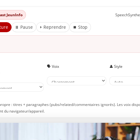
dcast JeunInfo
SpeechSynthe
ture
⏸ Pause
⏵ Reprendre
⏹ Stop
🗣️ Voix
👤 Style
e
propre : titres + paragraphes (pubs/related/commentaires ignorés). Les voix disp
t du navigateur/appareil.