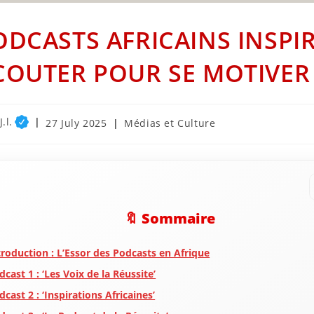
ODCASTS AFRICAINS INSPI
COUTER POUR SE MOTIVER 
.l.
Post
Post
27 July 2025
Médias et Culture
published:
category:
🔖 Sommaire
troduction : L’Essor des Podcasts en Afrique
dcast 1 : ‘Les Voix de la Réussite’
dcast 2 : ‘Inspirations Africaines’