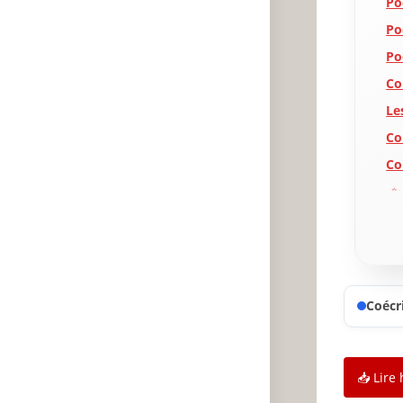
Po
Po
Po
Co
Le
Co
Co
✨
A
P
Coécri
📥 Lire 