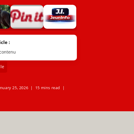
cle :
 contenu
le
anuary 25, 2026
15 mins read