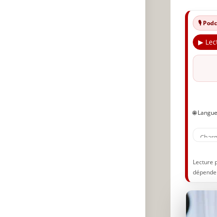
🎙️ Po
▶ Lec
🌐 Langu
Lecture 
dépenden