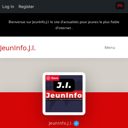
0%
Log In
Register
Skip
Bienvenue sur JeunInfo.J.I. le site d'actualités pour jeunes le plus fiable
to
d'internet .
content
JeunInfo.J.I.
Menu
Save
JeunInfo.J.l.