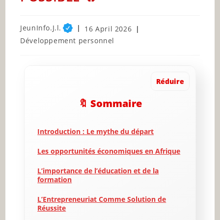
Post
JeunInfo.J.l.
Post
16 April 2026
author:
published:
Post
Développement personnel
category:
Réduire
🔖 Sommaire
Introduction : Le mythe du départ
Les opportunités économiques en Afrique
L’importance de l’éducation et de la
formation
L’Entrepreneuriat Comme Solution de
Réussite