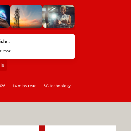
cle :
unesse
le
026
14 mins read
5G technology