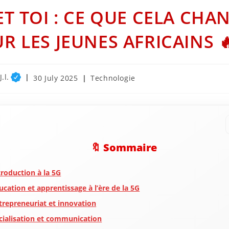
ET TOI : CE QUE CELA CHA
R LES JEUNES AFRICAINS 
.l.
Post
Post
30 July 2025
Technologie
published:
category:
🔖 Sommaire
troduction à la 5G
ucation et apprentissage à l’ère de la 5G
trepreneuriat et innovation
cialisation et communication