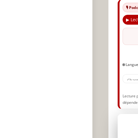
🎙️ Po
▶ Lec
🌐 Langu
Lecture 
dépenden