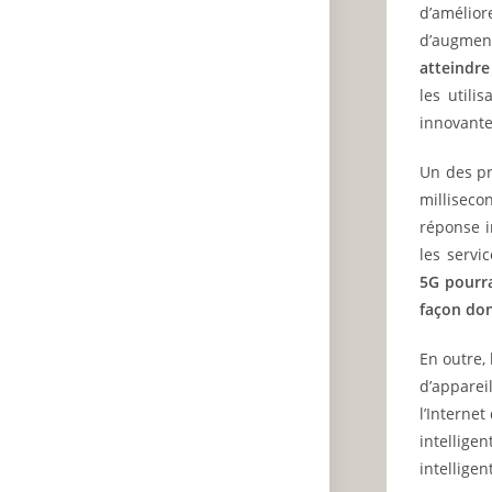
d’amélio
d’augment
atteindr
les utili
innovante
Un des pr
milliseco
réponse i
les servi
5G pourra
façon don
En outre,
d’apparei
l’Interne
intellige
intellige