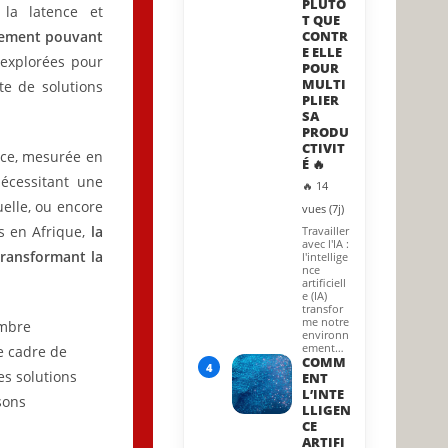
PLUTÔ
 la latence et
T QUE
gement pouvant
CONTR
E ELLE
inexplorées pour
POUR
MULTI
te de solutions
PLIER
SA
PRODU
CTIVIT
nce, mesurée en
É 🔥
nécessitant une
🔥 14
elle, ou encore
vues (7j)
es en Afrique,
la
Travailler
avec l'IA :
transformant la
l'intellige
nce
artificiell
e (IA)
transfor
me notre
ombre
environn
ement…
e cadre de
COMM
4
es solutions
ENT
L’INTE
sons
LLIGEN
CE
ARTIFI