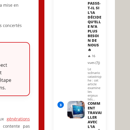
PASSE-
sa mise en
T-IL SI
L’IA
DÉCIDE
QU’ELL
s concertés
E N’A
PLUS
BESOI
N DE
NOUS
🔥
🔥 16
vues (7j)
pect
Le
t
scénario
catastrop
 étape
he : cet
article
ns.
examine
les
enjeux
liés…
COMM
3
ENT
TRAVAI
LLER
aux
générations
AVEC
e contente pas
L’IA