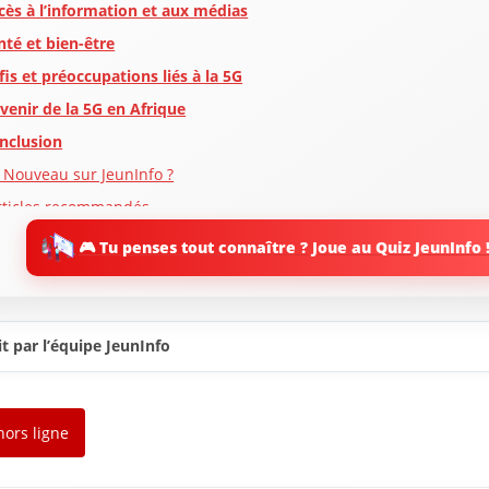
cès à l’information et aux médias
nté et bien-être
fis et préoccupations liés à la 5G
avenir de la 5G en Afrique
nclusion
 Nouveau sur JeunInfo ?
rticles recommandés
artager l'amour
🎮 Tu penses tout connaître ? Joue au Quiz JeunInfo 
t par l’équipe JeunInfo
hors ligne