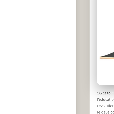
5G et toi 
l’éducatio
révolutio
le dévelo