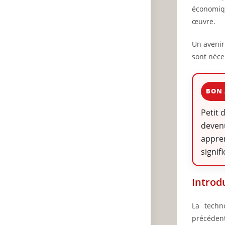
économiqu
œuvre.
Un avenir
sont néce
BON 
Petit 
devenu
appren
signif
Introd
La techn
précéden