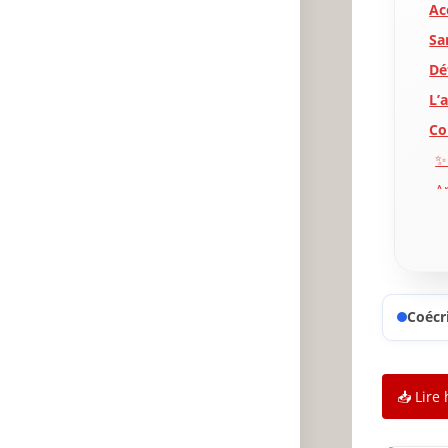
Ac
Sa
Dé
L’
Co
✨
A
P
Coécri
📥 Lire 