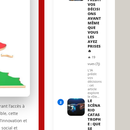
VOS
DÉCISI
ONS
AVANT
MÊME
QUE
VOUS
LES
AYEZ
PRISES
🔥
🔥 19
vues (7j)
L'IA
prédit
vos
décisions
: cet
article
explore
le rôle…
LE
2
SCÉNA
rant l’accès à
RIO
ble, cette
CATAS
TROPH
’innovation et
E : QUE
social et
SE