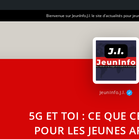
Bienvenue sur JeunInfo.J.I. le site d'actualités pour jeun
JeunInfo.J.l.
5G ET TOI : CE QUE
POUR LES JEUNES A