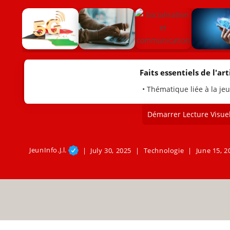
Faits essentiels de l'arti
• Thématique liée à la je
Démarrer Lecture Visuel
JeunInfo.J.l.
July 30, 2025
Technologie
June 15, 2