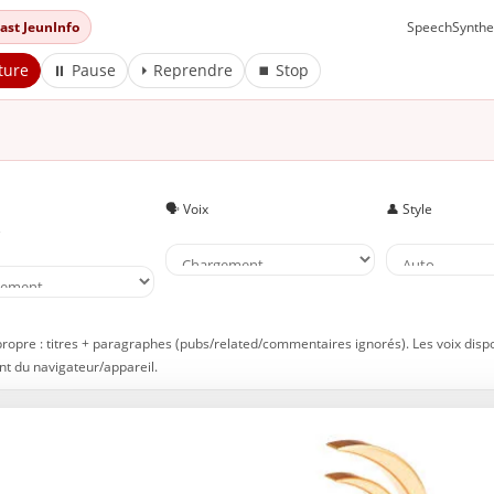
dcast JeunInfo
SpeechSynthe
ture
⏸ Pause
⏵ Reprendre
⏹ Stop
🗣️ Voix
👤 Style
e
propre : titres + paragraphes (pubs/related/commentaires ignorés). Les voix disp
t du navigateur/appareil.