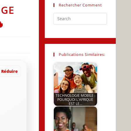
Rechercher Comment
NGE
Press

Escape
to
close
the
search
Publications Similaires:
panel.
Réduire
TECHNOLOGIE MOBILE :
POURQUOI L'AFRIQUE
EST LE…
by
JeunInfo.J.l.