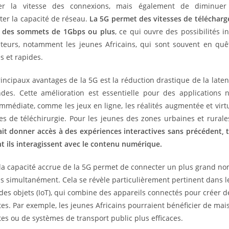
rer la vitesse des connexions, mais également de diminuer
er la capacité de réseau.
La 5G permet des vitesses de téléchar
e des sommets de 1Gbps ou plus
, ce qui ouvre des possibilités 
sateurs, notamment les jeunes Africains, qui sont souvent en quê
s et rapides.
incipaux avantages de la 5G est la réduction drastique de la late
ndes. Cette amélioration est essentielle pour des applications 
mmédiate, comme les jeux en ligne, les réalités augmentée et virtu
ces de téléchirurgie. Pour les jeunes des zones urbaines et rural
it donner accès à des expériences interactives sans précédent, 
t ils interagissent avec le contenu numérique.
 la capacité accrue de la 5G permet de connecter un plus grand n
ls simultanément. Cela se révèle particulièrement pertinent dans l
t des objets (IoT), qui combine des appareils connectés pour créer d
ntes. Par exemple, les jeunes Africains pourraient bénéficier de mai
ntes ou de systèmes de transport public plus efficaces.