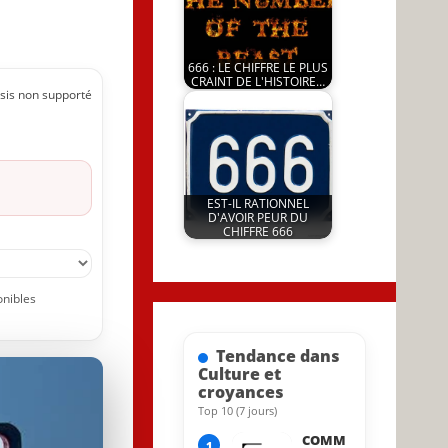
666 : LE CHIFFRE LE PLUS
CRAINT DE L'HISTOIRE…
sis non supporté
by
14 May 2026
JeunInfo.J.l.
EST-IL RATIONNEL
D'AVOIR PEUR DU
CHIFFRE 666
by
13 May 2026
JeunInfo.J.l.
onibles
Tendance dans
Culture et
croyances
Top 10 (7 jours)
14 May 2026
COMM
1