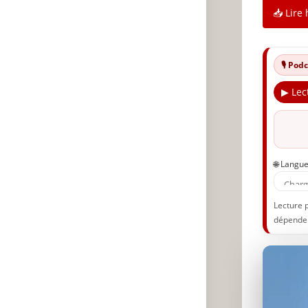
📥 Lire 
🎙️ Po
▶ Lec
🌐 Langu
Lecture 
dépenden