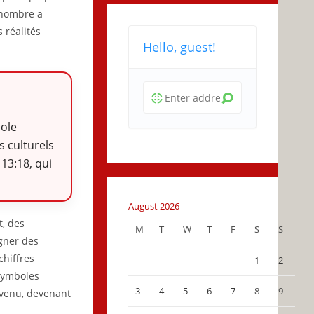
e nombre a
 réalités
Hello, guest!
bole
s culturels
13:18, qui
August 2026
t, des
M
T
W
T
F
S
S
gner des
chiffres
1
2
 symboles
3
4
5
6
7
8
9
nvenu, devenant