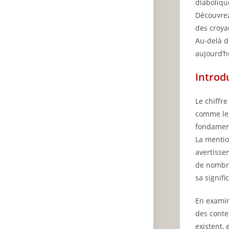
diabolique
Découvrez
des croya
Au-delà d
aujourd’h
Introd
Le chiffr
comme le 
fondamen
La mentio
avertisse
de nomb
sa signifi
En examin
des conte
existent,