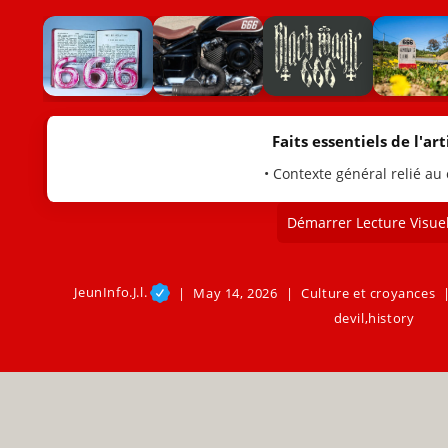
Faits essentiels de l'arti
• Contexte général relié au
Démarrer Lecture Visuel
JeunInfo.J.l.
May 14, 2026
Culture et croyances
devil
,
history