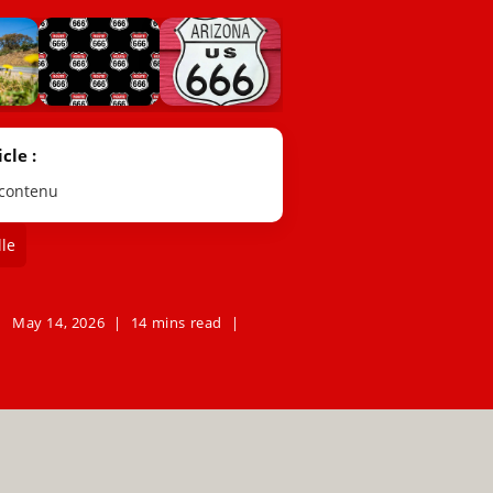
cle :
 contenu
le
May 14, 2026
14 mins read