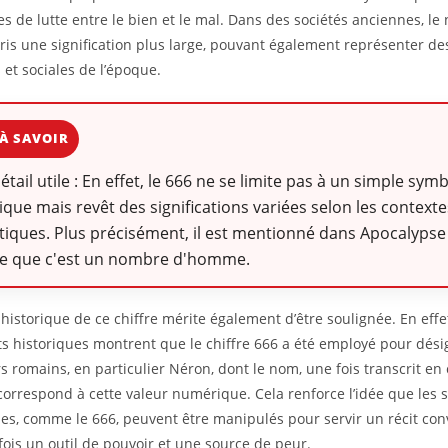
s de lutte entre le bien et le mal. Dans des sociétés anciennes, l
ris une signification plus large, pouvant également représenter des
 et sociales de l’époque.
À SAVOIR
détail utile : En effet, le 666 ne se limite pas à un simple sym
ique mais revêt des significations variées selon les contexte
itiques. Plus précisément, il est mentionné dans Apocalypse 
re que c'est un nombre d'homme.
 historique de ce chiffre mérite également d’être soulignée. En effe
 historiques montrent que le chiffre 666 a été employé pour dési
 romains, en particulier Néron, dont le nom, une fois transcrit en 
correspond à cette valeur numérique. Cela renforce l’idée que les
s, comme le 666, peuvent être manipulés pour servir un récit co
 fois un outil de pouvoir et une source de peur.