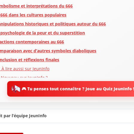
mbolisme et interprétations du 666
 666 dans les cultures populaires
nipulations historiques et politiques autour du 666
 psychologie de la peur et du superstition
actions contemporaines au 666
mparaison avec d’autres symboles diaboliques
nclusion et réflexions finales
 À lire aussi sur JeunInfo
 Nouveau sur JeunInfo ?
rticles recommandés
🎮 Tu penses tout connaître ? Joue au Quiz JeunInfo 
artager l'amour
t par l’équipe JeunInfo