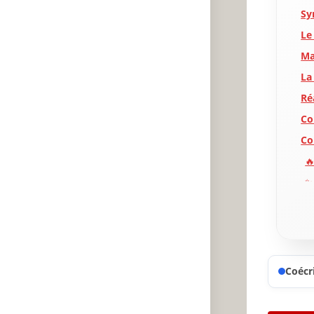
Sy
Le
Ma
La
Ré
Co
Co
🔥
✨
A
P
Coécri