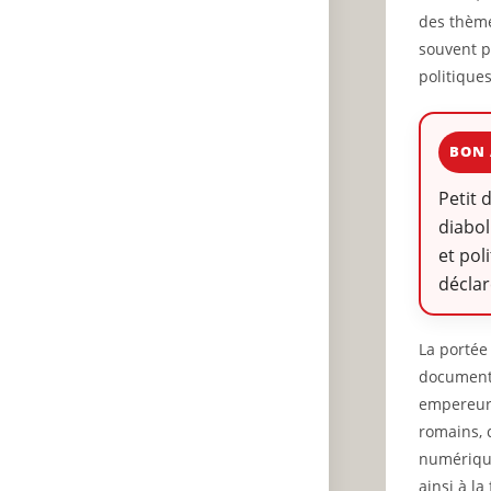
des thème
souvent p
politiques
BON 
Petit 
diabol
et pol
décla
La portée
documents
empereurs
romains, 
numérique
ainsi à la