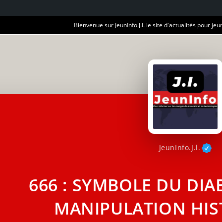
Bienvenue sur JeunInfo.J.I. le site d'actualités pour jeun
JeunInfo.J.l.
666 : SYMBOLE DU DIA
MANIPULATION HIS