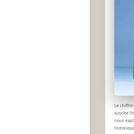
Le chiffr
suscite l’
nous expl
historiqu