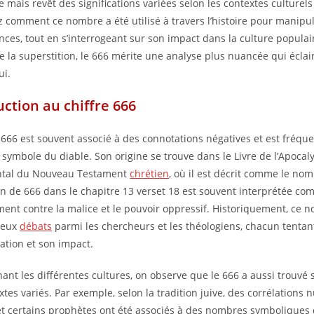
 mais revêt des significations variées selon les contextes culturels 
 comment ce nombre a été utilisé à travers l’histoire pour manipu
nces, tout en s’interrogeant sur son impact dans la culture popula
e la superstition, le 666 mérite une analyse plus nuancée qui éclai
ui.
uction au chiffre 666
e 666 est souvent associé à des connotations négatives et est fré
symbole du diable. Son origine se trouve dans le Livre de l’Apocaly
tal du Nouveau Testament
chrétien
, où il est décrit comme le nom
n de 666 dans le chapitre 13 verset 18 est souvent interprétée c
ment contre la malice et le pouvoir oppressif. Historiquement, ce 
reux
débats
parmi les chercheurs et les théologiens, chacun tentan
cation et son impact.
ant les différentes cultures, on observe que le 666 a aussi trouvé 
xtes variés. Par exemple, selon la tradition juive, des corrélations
 et certains prophètes ont été associés à des nombres symboliques