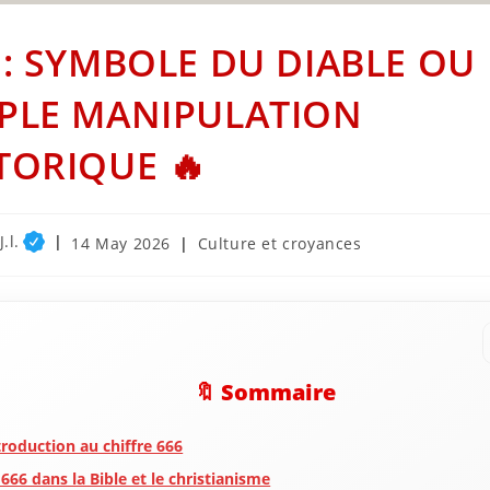
 : SYMBOLE DU DIABLE OU
PLE MANIPULATION
TORIQUE 🔥
.l.
Post
Post
14 May 2026
Culture et croyances
published:
category:
🔖 Sommaire
troduction au chiffre 666
 666 dans la Bible et le christianisme