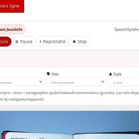
hors ligne
dcast JeunInfo
SpeechSynthe
ture
⏸ Pause
⏵ Reprendre
⏹ Stop
e
🗣️ Voix
👤 Style
propre : titres + paragraphes (pubs/related/commentaires ignorés). Les voix disp
t du navigateur/appareil.