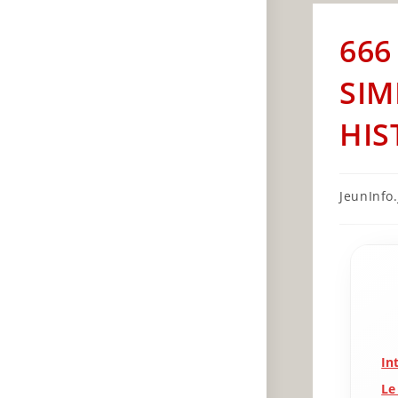
666
SIM
HIS
Post
JeunInfo.J
author:
In
Le