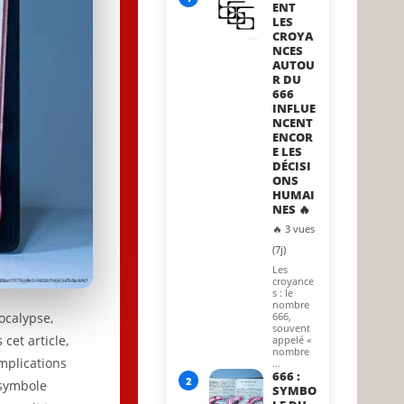
ENT
LES
CROYA
NCES
AUTOU
R DU
666
INFLUE
NCENT
ENCOR
E LES
DÉCISI
ONS
HUMAI
NES 🔥
🔥 3 vues
(7j)
Les
croyance
s : le
nombre
ocalypse,
666,
souvent
cet article,
appelé «
nombre
mplications
…
666 :
2
 symbole
SYMBO