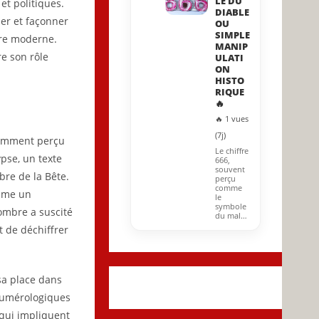
LE DU
et politiques.
DIABLE
ler et façonner
OU
SIMPLE
ire moderne.
MANIP
re son rôle
ULATI
ON
HISTO
RIQUE
🔥
🔥 1 vues
(7j)
quemment perçu
Le chiffre
pse, un texte
666,
souvent
bre de la Bête.
perçu
comme
omme un
le
symbole
nombre a suscité
du mal…
t de déchiffrer
sa place dans
 numérologiques
 qui impliquent