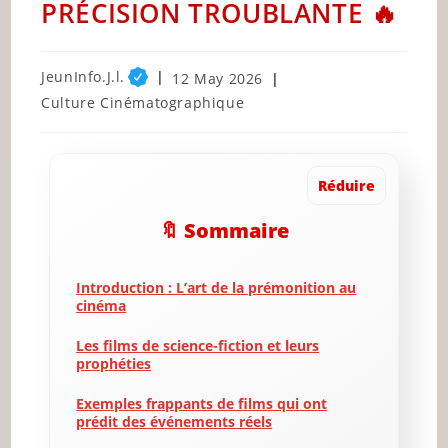
PRÉCISION TROUBLANTE 🔥
Post
JeunInfo.J.l.
Post
12 May 2026
author:
published:
Post
Culture Cinématographique
category:
Réduire
🔖 Sommaire
Introduction : L’art de la prémonition au
cinéma
Les films de science-fiction et leurs
prophéties
Exemples frappants de films qui ont
prédit des événements réels