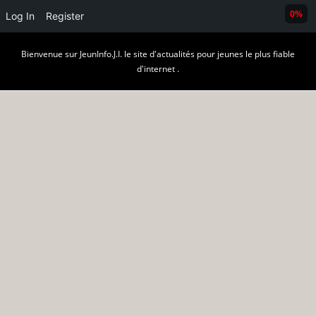
0%
Log In
Register
Skip
Bienvenue sur JeunInfo.J.I. le site d'actualités pour jeunes le plus fiable
to
d'internet .
content