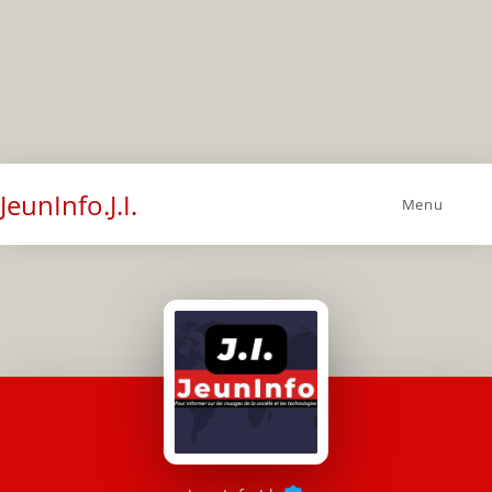
JeunInfo.J.I.
Menu