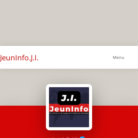
JeunInfo.J.I.
Menu