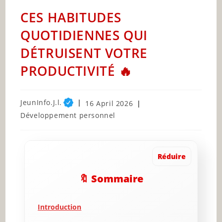
CES HABITUDES
QUOTIDIENNES QUI
DÉTRUISENT VOTRE
PRODUCTIVITÉ 🔥
Post
JeunInfo.J.l.
Post
16 April 2026
author:
published:
Post
Développement personnel
category:
Réduire
🔖 Sommaire
Introduction