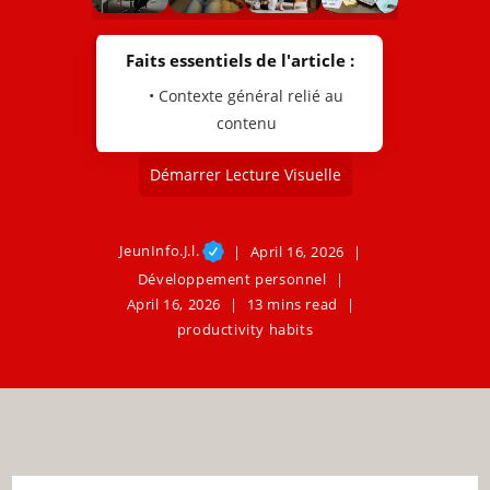
Faits essentiels de l'article :
• Contexte général relié au
contenu
Démarrer Lecture Visuelle
JeunInfo.J.l.
April 16, 2026
Développement personnel
April 16, 2026
13 mins read
productivity habits