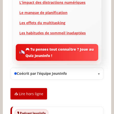
L’impact des distractions numériques
Le manque de planification
Les effets du multitasking
Les habitudes de sommeil inadaptées
Un espace de travail mal organisé
🎮 Tu penses tout connaître ? Joue au
La procrastination et ses causes
Quiz JeunInfo !
L’importance de faire des pauses
Coécrit par l’équipe JeunInfo
Conclusion et conseils pratiques
▾
✨ Nouveau sur JeunInfo ?
📥 Lire hors ligne
Articles recommandés
Partager l'amour
🎙️ Podcast JeunInfo