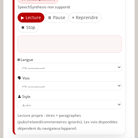
SpeechSynthesis non supporté
▶ Lecture
⏸ Pause
⏵ Reprendre
⏹ Stop
🌐 Langue
🗣️ Voix
👤 Style
Lecture propre : titres + paragraphes
(pubs/related/commentaires ignorés). Les voix disponibles
dépendent du navigateur/appareil.