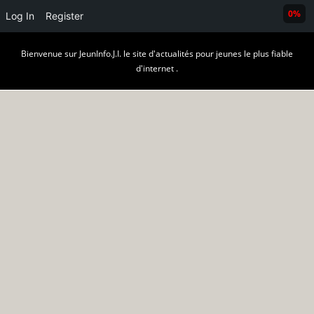
0%
Log In
Register
Skip
Bienvenue sur JeunInfo.J.I. le site d'actualités pour jeunes le plus fiable
to
d'internet .
content