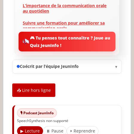
L’importance de la communication orale
au quotidien
Suivre une formation pour améliorer sa
communication orale
🎮 Tu penses tout connaître ? Joue au
Prenez d’abord quelques notes mentales
Quiz JeunInfo !
Exercez-vous devant un miroir
Réfléchissez avant de parler
Coécrit par l’équipe JeunInfo
▾
Utilisez un langage concis
Elargir son vocabulaire
📥 Lire hors ligne
Supprimer les tics de langage pour
développer sa communication verbale
🎙️ Podcast JeunInfo
Se débarrasser des pléonasmes et
SpeechSynthesis non supporté
exagérations pour épurer sa parole
▶ Lecture
⏸ Pause
⏵ Reprendre