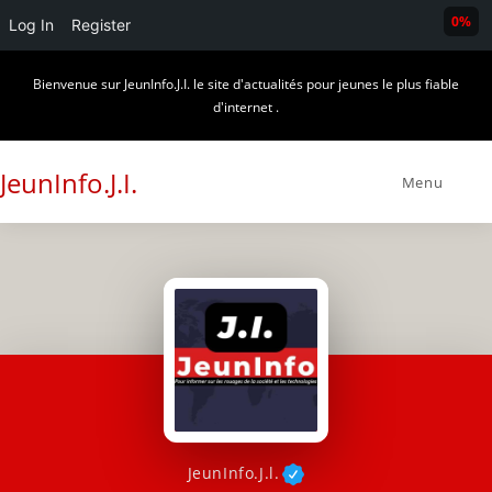
0%
Log In
Register
Skip
Bienvenue sur JeunInfo.J.I. le site d'actualités pour jeunes le plus fiable
to
d'internet .
content
JeunInfo.J.I.
Menu
JeunInfo.J.l.