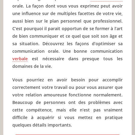
Exercez vos compétences
orale. La façon dont vous vous exprimez peut avoir
Recevez des commentaires
une influence sur de multiples facettes de votre vie,
aussi bien sur le plan personnel que professionnel.
🔥 À lire aussi sur JeunInfo
C’est pourquoi il parait opportun de se former à l’art
de bien communiquer et ce quel que soit son âge et
✨ Nouveau sur JeunInfo ?
sa situation. Découvrez les façons d’optimiser sa
Articles recommandés
communication orale. Une bonne communication
verbale
est nécessaire dans presque tous les
Partager l'amour
domaines de la vie.
Vous pourriez en avoir besoin pour accomplir
correctement votre travail ou pour vous assurer que
votre relation amoureuse fonctionne normalement.
Beaucoup de personnes ont des problèmes avec
cette compétence, mais elle n’est pas vraiment
difficile à acquérir si vous mettez en pratique
quelques détails importants.