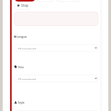
Faites beaucoup de lecture
⏹ Stop
Établissez un contact visuel
Souriez
Comprenez votre public
🌐 Langue
Faites attention à votre ton
Utiliser le positif pour développer sa
communication verbale
Bien construire son discours pour une
🗣️ Voix
bonne communication verbale
Ayez un langage corporel ouvert ou
détendu
Évitez d’adopter un ton rude
👤 Style
Ne sortez pas du sujet