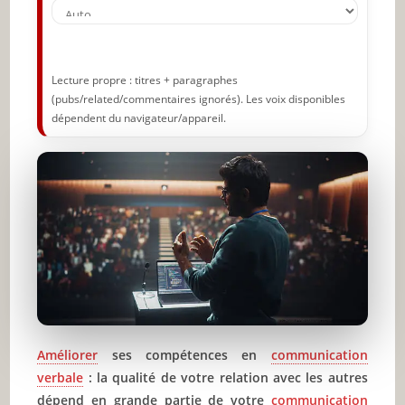
Utilisez l’écoute active
Ayez confiance en vous-même
Soyez concis(e) et clair(e)
Lecture propre : titres + paragraphes
(pubs/related/commentaires ignorés). Les voix disponibles
Ne soyez pas hors sujet
dépendent du navigateur/appareil.
Soyez attentionné(e)
Établissez un contact visuel
Parlez avec confiance
Parlez doucement
Évitez le sarcasme
Essayez de faire de l’humour
Améliorer
ses compétences en
communication
Montrez-vous authentique
verbale
: la qualité de votre relation avec les autres
dépend en grande partie de votre
communication