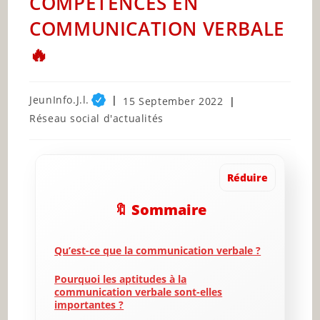
COMPÉTENCES EN
COMMUNICATION VERBALE
🔥
Post
JeunInfo.J.l.
Post
15 September 2022
author:
published:
Post
Réseau social d'actualités
category:
Réduire
🔖 Sommaire
Qu’est-ce que la communication verbale ?
Pourquoi les aptitudes à la
communication verbale sont-elles
importantes ?