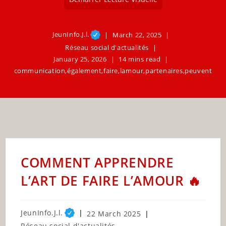
JeunInfo.J.l.
March 22, 2025
Réseau social d'actualités
January 25, 2026
14 mins read
communication
,
également
,
faire
,
lamour
,
partenaires
,
peuvent
COMMENT APPRENDRE
L’ART DE FAIRE L’AMOUR 🔥
Post
JeunInfo.J.l.
Post
22 March 2025
author:
published:
Post
Réseau social d'actualités