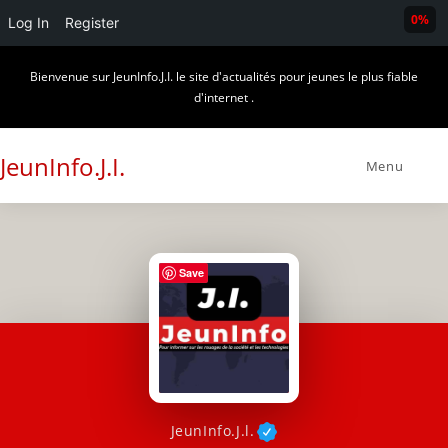
0%
Log In
Register
Skip
Bienvenue sur JeunInfo.J.I. le site d'actualités pour jeunes le plus fiable
to
d'internet .
content
JeunInfo.J.I.
Menu
Save
JeunInfo.J.l.