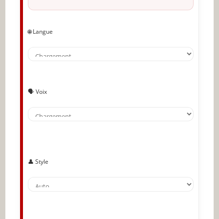
Mangez beaucoup de fruits et de légumes
Faites des exercices pubococcygiens
🌐 Langue
régulièrement
Arrêtez de fumer si ce n’est pas déjà fait
Apprenez à gérer votre stress
🗣️ Voix
Faites suffisamment d’exercice
Protégez-vous
🔥 À lire aussi sur JeunInfo
✨ Nouveau sur JeunInfo ?
👤 Style
Articles recommandés
Partager l'amour