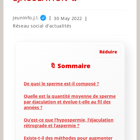
Post
JeunInfo.J.l.
Post
30 May 2022
author:
published:
Post
Réseau social d'actualités
category:
Réduire
🔖 Sommaire
De quoi le sperme est-il composé ?
Quelle est la quantité moyenne de sperme
par éjaculation et évolue-t-elle au fil des
années ?
Qu’est-ce que l’hypospermie, l’éjaculation
rétrograde et l’aspermie ?
Existe-t-il des méthodes pour augmenter