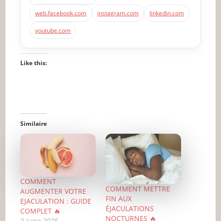
web.facebook.com
instagram.com
linkedin.com
youtube.com
Like this:
Similaire
COMMENT
COMMENT METTRE
AUGMENTER VOTRE
FIN AUX
EJACULATION : GUIDE
ÉJACULATIONS
COMPLET 🔥
NOCTURNES 🔥
2 June 2025