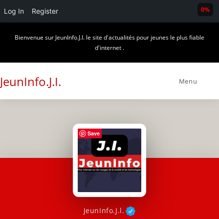
0%
Log In
Register
Skip
Bienvenue sur JeunInfo.J.I. le site d'actualités pour jeunes le plus fiable
to
d'internet .
content
JeunInfo.J.I.
Menu
Save
JeunInfo.J.l.