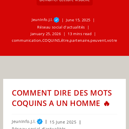
JeunInfo.J.l.
June 15, 2025
Réseau social d'actualités
January 25, 2026
13 mins read
communication
,
COQUINS
,
être
,
partenaire
,
peuvent
,
votre
COMMENT DIRE DES MOTS
COQUINS A UN HOMME 🔥
Post
JeunInfo.J.l.
Post
15 June 2025
author:
published:
Post
Réseau social d'actualités