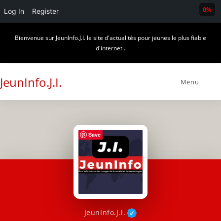
0%
Log In
Register
Skip
Bienvenue sur JeunInfo.J.I. le site d'actualités pour jeunes le plus fiable
to
d'internet .
content
JeunInfo.J.I.
Menu
Save
JeunInfo.J.l.