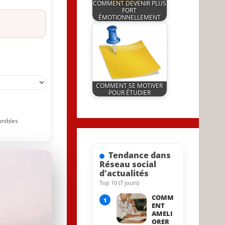
COMMENT DEVENIR PLUS
FORT
ÉMOTIONNELLEMENT
by
21 March 2022
JeunInfo.J.l.
COMMENT SE MOTIVER
POUR ÉTUDIER
by
18 May 2023
JeunInfo.J.l.
onibles
Tendance dans
Réseau social
d'actualités
Top 10 (7 jours)
25 August 2022
COMM
1
ENT
AMELI
ORER