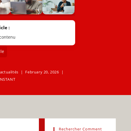
cle :
 contenu
le
actualités
February 20, 2026
NSTANT
Rechercher Comment