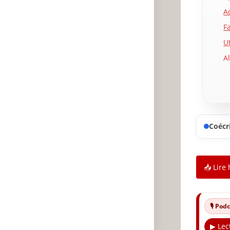
A
F
Ut
A
R
C
C
P
Coécri
P
T
T
📥 Lire 
D
M
🎙️ Po
A
▶ Lec
É