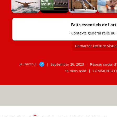
Faits essentiels de l'arti
• Contexte général relié au
Démarrer Lecture Visuel
JeunInfo.J.l.
September 26, 2023
Réseau social d'
16 mins read
COMMENT
,
CO