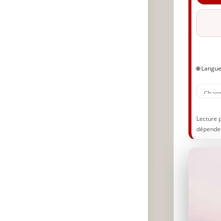
🔥
✨
A
P
🌐 Langu
Lecture 
dépenden