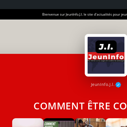
Bienvenue sur JeunInfo.J.I. le site d'actualités pour jeun
JeunInfo.J.l.
COMMENT ÊTRE CO