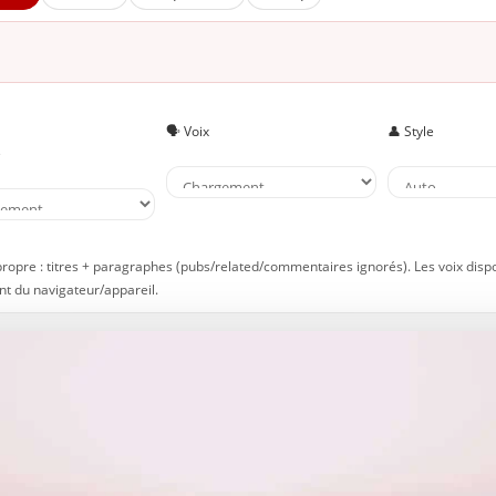
 À lire aussi sur JeunInfo
 Nouveau sur JeunInfo ?
rticles recommandés
artager l'amour
🗣️ Voix
👤 Style
e
propre : titres + paragraphes (pubs/related/commentaires ignorés). Les voix disp
t du navigateur/appareil.