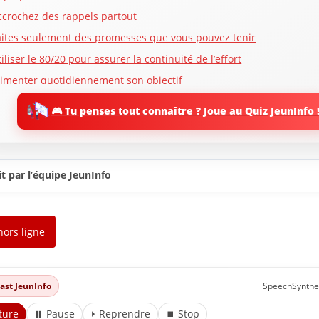
ccrochez des rappels partout
aites seulement des promesses que vous pouvez tenir
iliser le 80/20 pour assurer la continuité de l’effort
limenter quotidiennement son objectif
écompensez-vous lorsque vous accomplissez quelque chose
🎮 Tu penses tout connaître ? Joue au Quiz JeunInfo 
ontinuez même si vous faites une erreur
onstruire la confiance en soi par la constance
asser à l’acte dès aujourd’hui
t par l’équipe JeunInfo
renez le temps de recharger vos batteries
rouvez des outils pour vous motiver
enez-vous responsable
hors ligne
onnez-vous le temps de voir des changements
ettez en place des limites pour vos engagements
dcast JeunInfo
SpeechSynthe
méliorez votre volonté
ture
⏸ Pause
⏵ Reprendre
⏹ Stop
liminez les pensées négatives