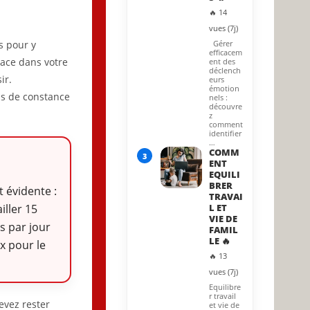
🔥 14
vues (7j)
s pour y
Gérer
efficacem
lace dans votre
ent des
déclench
ir.
eurs
émotion
us de constance
nels :
découvre
z
comment
identifier
…
COMM
3
ENT
EQUILI
BRER
t évidente :
TRAVAI
iller 15
L ET
VIE DE
s par jour
FAMIL
LE 🔥
x pour le
🔥 13
vues (7j)
Equilibre
r travail
evez rester
et vie de