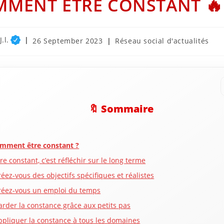
MENT ÊTRE CONSTANT 🔥
.l.
Post
Post
26 September 2023
Réseau social d'actualités
published:
category:
🔖 Sommaire
mment être constant ?
re constant, c’est réfléchir sur le long terme
réez-vous des objectifs spécifiques et réalistes
réez-vous un emploi du temps
arder la constance grâce aux petits pas
ppliquer la constance à tous les domaines