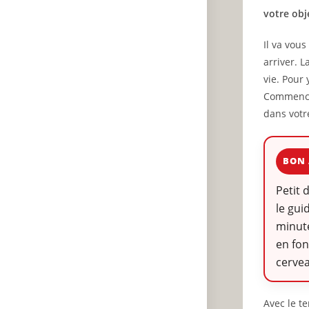
votre obje
Il va vou
arriver. 
vie. Pour 
Commencez
dans votre
BON 
Petit 
le gui
minute
en fon
cervea
Avec le t