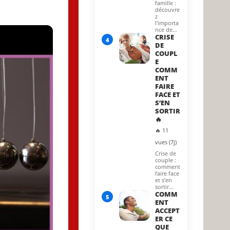
famille :
découvre
z
l'importa
nce de…
CRISE
4
DE
COUPL
E
COMM
ENT
FAIRE
FACE ET
S’EN
SORTIR
🔥
🔥 11
vues (7j)
Crise de
couple :
comment
faire face
et s’en
sortir…
COMM
5
ENT
ACCEPT
ER CE
QUE