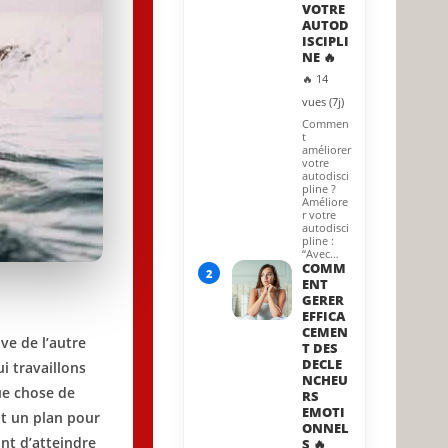
VOTRE
AUTOD
ISCIPLI
NE 🔥
🔥 14
vues (7j)
Commen
t
améliorer
votre
autodisci
pline ?
Améliore
r votre
autodisci
pline :
“Avec…
COMM
2
ENT
GERER
EFFICA
CEMEN
ve de l’autre
T DES
DECLE
i travaillons
NCHEU
ue chose de
RS
EMOTI
ut un plan pour
ONNEL
ont d’atteindre
S 🔥