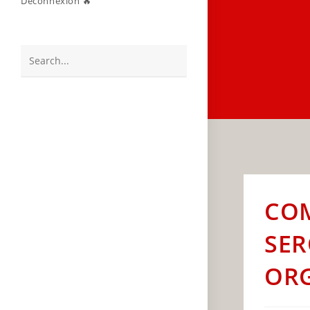
Déconnexion 🔥
Search
this
website
COM
SER
ORG