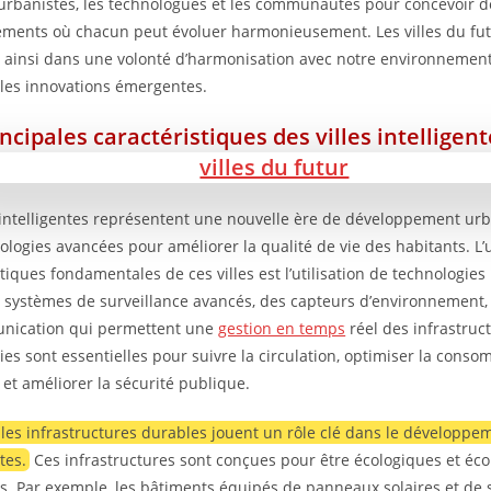
 urbanistes, les technologues et les communautés pour concevoir d
ments où chacun peut évoluer harmonieusement. Les villes du fut
 ainsi dans une volonté d’harmonisation avec notre environnement
 les innovations émergentes.
ncipales caractéristiques des villes intelligen
s intelligentes représentent une nouvelle ère de développement urb
ologies avancées pour améliorer la qualité de vie des habitants. L
tiques fondamentales de ces villes est l’utilisation de technologies
s systèmes de surveillance avancés, des capteurs d’environnement,
nication qui permettent une
gestion en temps
réel des infrastruc
ies sont essentielles pour suivre la circulation, optimiser la cons
 et améliorer la sécurité publique.
 les infrastructures durables jouent un rôle clé dans le développem
tes.
Ces infrastructures sont conçues pour être écologiques et é
s. Par exemple, les bâtiments équipés de panneaux solaires et de