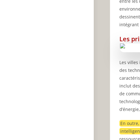
entre les
environne
dessinent
intégrant
Les pri
Les ville
des techn
caractéris
inclut de
de commu
technolog
d’énergie,
En outre,
intelligen
ressource