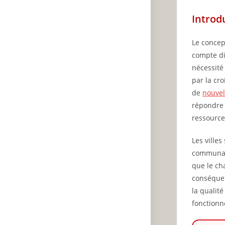
Introd
Le concep
compte di
nécessité
par la cr
de
nouvel
répondre 
ressource
Les ville
communaut
que le cha
conséquen
la qualit
fonctionn