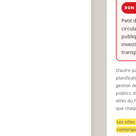
BON 
Petit 
circul
publiq
invest
transp
D’autre p
planificat
gestion d
publics, d
villes du 
que chaqu
Les ville
contempo