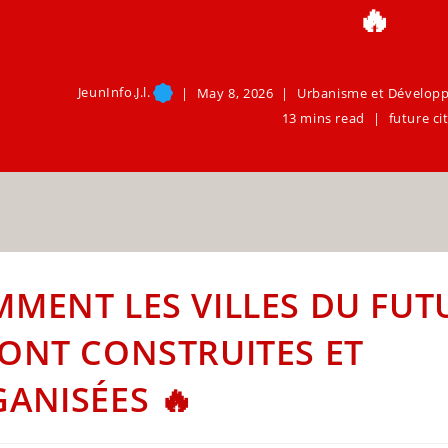
🔥
JeunInfo.J.l.
May 8, 2026
Urbanisme et Dévelop
13 mins read
future ci
MENT LES VILLES DU FUT
ONT CONSTRUITES ET
ANISÉES 🔥