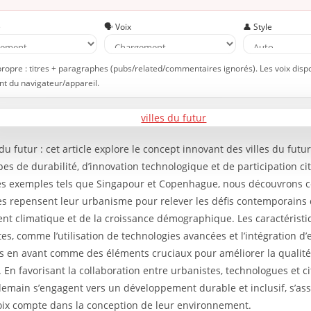
e
🗣️ Voix
👤 Style
propre : titres + paragraphes (pubs/related/commentaires ignorés). Les voix disp
t du navigateur/appareil.
 du futur : cet article explore le concept innovant des villes du futur
ipes de durabilité, d’innovation technologique et de participation c
es exemples tels que Singapour et Copenhague, nous découvrons
s repensent leur urbanisme pour relever les défis contemporains
t climatique et de la croissance démographique. Les caractéristiq
tes, comme l’utilisation de technologies avancées et l’intégration d’
s en avant comme des éléments cruciaux pour améliorer la qualité
 En favorisant la collaboration entre urbanistes, technologues et ci
 demain s’engagent vers un développement durable et inclusif, s’as
ix compte dans la conception de leur environnement.