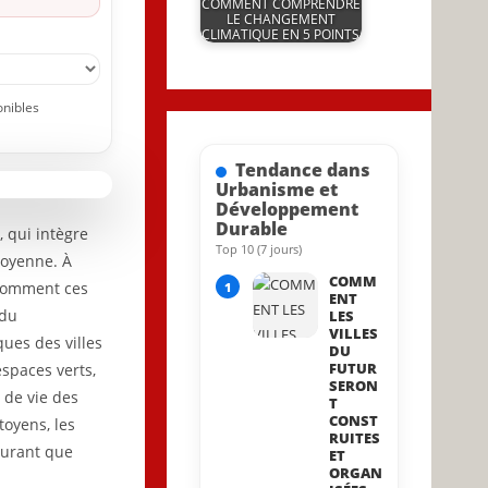
COMMENT COMPRENDRE
LE CHANGEMENT
CLIMATIQUE EN 5 POINTS
by
20 April 2026
JeunInfo.J.l.
onibles
Tendance dans
Urbanisme et
Développement
Durable
, qui intègre
22 November 2025
Top 10 (7 jours)
itoyenne. À
COMM
 comment ces
1
ENT
 du
LES
VILLES
ues des villes
DU
FUTUR
espaces verts,
SERON
 de vie des
T
CONST
toyens, les
RUITES
surant que
ET
ORGAN