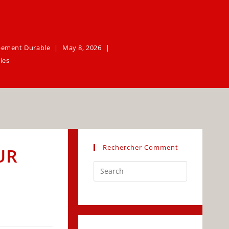
pement Durable
May 8, 2026
ties
Rechercher Comment
UR
Press
Escape
to
close
the