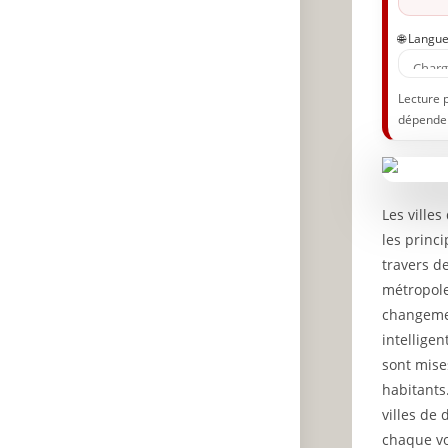
🌐 Langu
Lecture 
dépenden
Les villes
les princ
travers d
métropole
changemen
intelligen
sont mise
habitants.
villes de
chaque vo