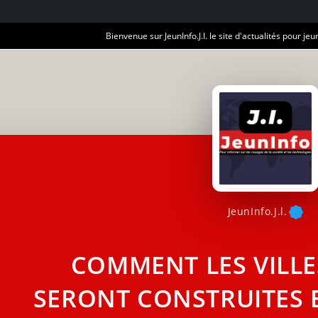
Bienvenue sur JeunInfo.J.I. le site d'actualités pour jeun
JeunInfo.J.l.
COMMENT LES VILLE
SERONT CONSTRUITES 