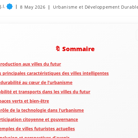
.l.
Post
Post
8 May 2026
Urbanisme et Développement Durabl
published:
category:
🔖 Sommaire
troduction aux villes du futur
s principales caractéristiques des villes intelligentes
 durabilité au cœur de l’urbanisme
bilité et transports dans les villes du futur
paces verts et bien-être
 rôle de la technologie dans l’urbanisme
rticipation citoyenne et gouvernance
emples de villes futuristes actuelles
nclusion et perspectives d’avenir