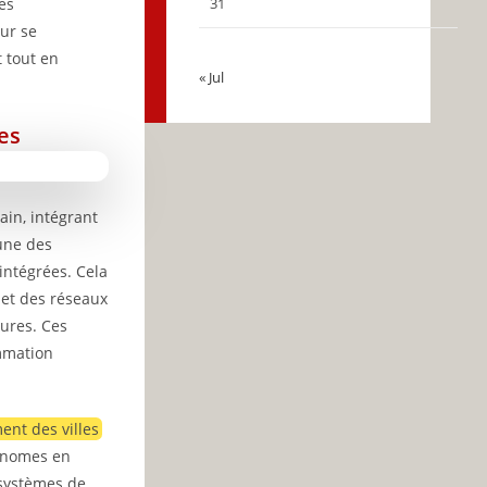
es
31
ur se
 tout en
« Jul
tes
ain, intégrant
’une des
 intégrées. Cela
 et des réseaux
tures. Ces
ommation
ent des villes
conomes en
 systèmes de