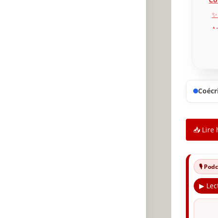
✨
A
P
Coécri
📥 Lire 
🎙️ Po
▶ Lec