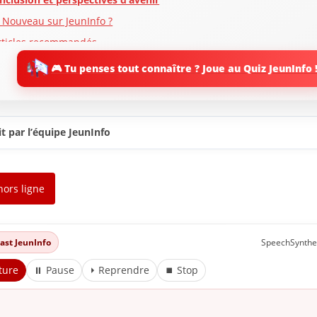
 Nouveau sur JeunInfo ?
rticles recommandés
artager l'amour
🎮 Tu penses tout connaître ? Joue au Quiz JeunInfo 
t par l’équipe JeunInfo
hors ligne
dcast JeunInfo
SpeechSynthe
ture
⏸ Pause
⏵ Reprendre
⏹ Stop