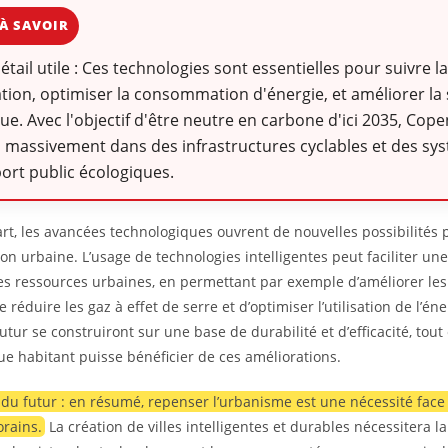
À SAVOIR
détail utile : Ces technologies sont essentielles pour suivre l
ation, optimiser la consommation d'énergie, et améliorer la 
ue. Avec l'objectif d'être neutre en carbone d'ici 2035, Cop
i massivement dans des infrastructures cyclables et des sy
ort public écologiques.
art, les avancées technologiques ouvrent de nouvelles possibilités 
ion urbaine. L’usage de technologies intelligentes peut faciliter un
es ressources urbaines, en permettant par exemple d’améliorer les
e réduire les gaz à effet de serre et d’optimiser l’utilisation de l’éner
futur se construiront sur une base de durabilité et d’efficacité, tout
e habitant puisse bénéficier de ces améliorations.
s du futur : en résumé, repenser l’urbanisme est une nécessité face
rains.
La création de villes intelligentes et durables nécessitera l