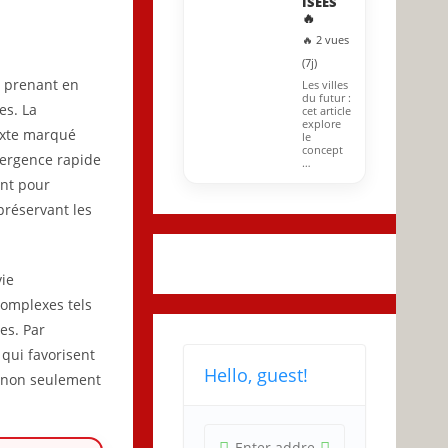
ISÉES
🔥
🔥 2 vues
(7j)
, prenant en
Les villes
du futur :
es. La
cet article
explore
exte marqué
le
concept
mergence rapide
…
ent pour
préservant les
vie
complexes tels
es. Par
qui favorisent
Hello, guest!
t non seulement