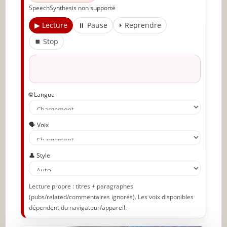
✨ Nouveau sur JeunInfo ?
SpeechSynthesis non supporté
Articles recommandés
▶ Lecture
⏸ Pause
⏵ Reprendre
⏹ Stop
Partager l'amour
🌐 Langue
🗣️ Voix
👤 Style
Lecture propre : titres + paragraphes
(pubs/related/commentaires ignorés). Les voix disponibles
dépendent du navigateur/appareil.