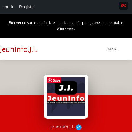
0%
Log In
Register
Skip
Bienvenue sur JeunInfo.J.I. le site d'actualités pour jeunes le plus fiable
to
d'internet .
content
JeunInfo.J.I.
Menu
Save
JeunInfo.J.l.