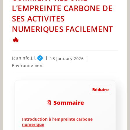
L’EMPREINTE CARBONE DE
SES ACTIVITES
NUMERIQUES FACILEMENT
🔥
Post
JeunInfo.J.l.
Post
13 January 2026
author:
published:
Post
Environnement
category:
Réduire
🔖 Sommaire
Introduction à l’empreinte carbone
numérique