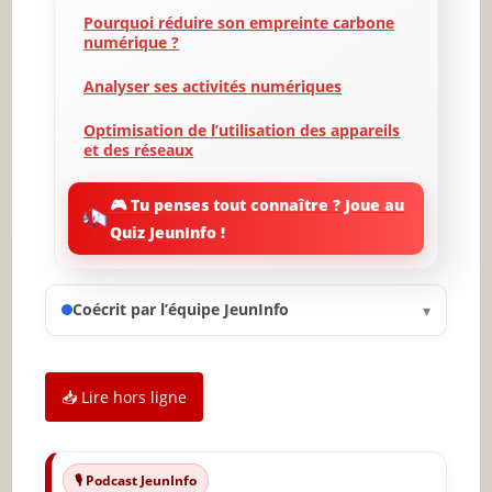
Pourquoi réduire son empreinte carbone
numérique ?
Analyser ses activités numériques
Optimisation de l’utilisation des appareils
et des réseaux
Stockage et gestion des données : enjeux
🎮 Tu penses tout connaître ? Joue au
et solutions
Quiz JeunInfo !
L’importance de l’éthique numérique
Mise en place de stratégies de réduction
Coécrit par l’équipe JeunInfo
▾
Sensibilisation et éducation des
utilisateurs
📥 Lire hors ligne
Conclusion et appel à l’action
🔥 À lire aussi sur JeunInfo
🎙️ Podcast JeunInfo