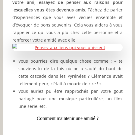
24
25
26
27
28
29
30
31
« Jul
Copyright [JeunInfo_2018-2026]
✓
🔍