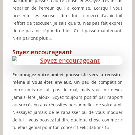
🔥 8 vues (7j)
Virginité : comment la perdre sans douleur ni
stress…
COMMENT RECONQUERIR SON EX 🔥
9
🔥 8 vues (7j)
Comment reconquérir son ex ? Lorsque sa
compagne lui…
COMMENT RENFORCER LES
10
MECANISMES DE LUTTE CONTRE LA
CORRUTION EN AFRIQUE 🔥
🔥 8 vues (7j)
Renforcer les mécanismes de lutte contre la
corruption en Afrique…
Hello, guest!