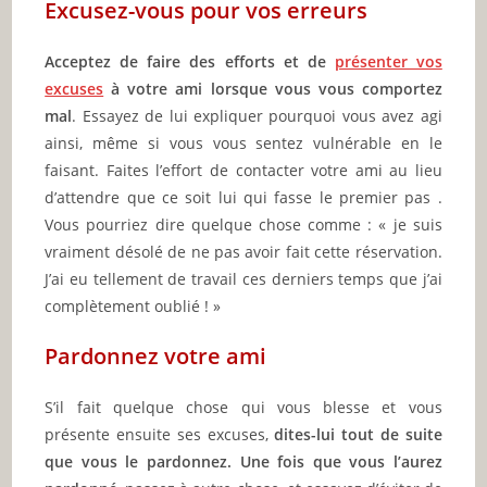
🔥 13 vues (7j)
Comment améliorer votre autodiscipline ?
Améliorer votre autodiscipline : “Avec…
COMMENT EQUILIBRER TRAVAIL ET
4
VIE DE FAMILLE 🔥
🔥 13 vues (7j)
Equilibrer travail et vie de famille : découvrez
l'importance de…
COMMENT TROUVER LE POINT G ET
5
LE STIMULER 🔥
🔥 12 vues (7j)
Comment trouver le point-G et le stimuler ?
Comment trouver…
CRISE DE COUPLE COMMENT FAIRE
6
FACE ET S’EN SORTIR 🔥
🔥 11 vues (7j)
Crise de couple : comment faire face et s’en
sortir…
COMMENT ACCEPTER CE QUE L’ON NE
7
PEUT PAS CHANGER 🔥
🔥 10 vues (7j)
Comment accepter ce que l'on ne peut pas
changer ?…
VIRGINITÉ : COMMENT LA PERDRE
8
SANS DOULEUR NI STRESS 🔥