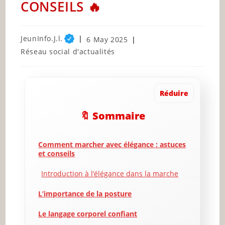
CONSEILS 🔥
Post
JeunInfo.J.l.
Post
6 May 2025
author:
published:
Post
Réseau social d'actualités
category:
Réduire
🔖 Sommaire
Comment marcher avec élégance : astuces
et conseils
Introduction à l’élégance dans la marche
L’importance de la posture
Le langage corporel confiant