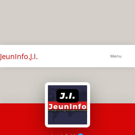
JeunInfo.J.I.
Menu