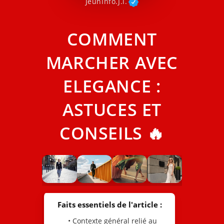
JeunInfo.J.l.
COMMENT
MARCHER AVEC
ELEGANCE :
ASTUCES ET
CONSEILS 🔥
Faits essentiels de l'article :
• Contexte général relié au