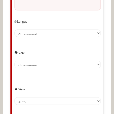
🌐 Langue
🗣️ Voix
👤 Style