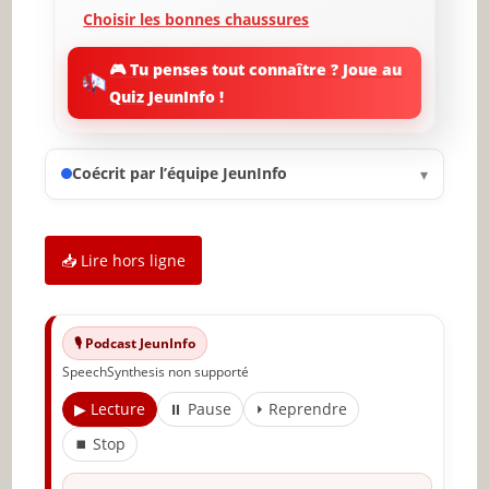
Choisir les bonnes chaussures
Techniques pour marcher avec grâce
🎮 Tu penses tout connaître ? Joue au
Quiz JeunInfo !
Pratiquer devant un miroir
Les erreurs courantes à éviter
Coécrit par l’équipe JeunInfo
▾
La confiance en soi et son influence sur la
marche
Conclusion et dernières réflexions
📥 Lire hors ligne
🔥 À lire aussi sur JeunInfo
🎙️ Podcast JeunInfo
✨ Nouveau sur JeunInfo ?
SpeechSynthesis non supporté
Articles recommandés
▶ Lecture
⏸ Pause
⏵ Reprendre
Partager l'amour
⏹ Stop