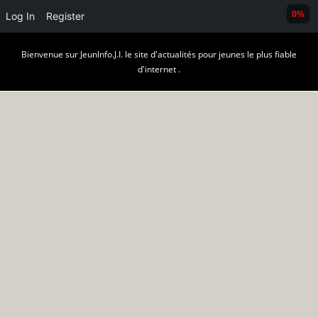
0%
Log In
Register
Skip
Bienvenue sur JeunInfo.J.I. le site d'actualités pour jeunes le plus fiable
to
d'internet .
content