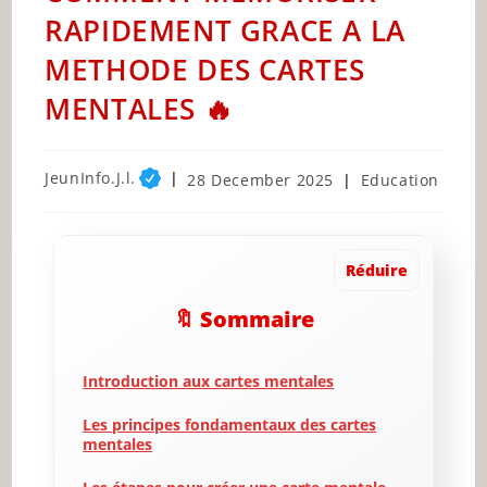
RAPIDEMENT GRACE A LA
METHODE DES CARTES
MENTALES 🔥
Post
JeunInfo.J.l.
Post
Post
28 December 2025
Education
author:
published:
category:
Réduire
🔖 Sommaire
Introduction aux cartes mentales
Les principes fondamentaux des cartes
mentales