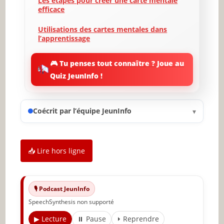
Les étapes pour créer une carte mentale
efficace
Utilisations des cartes mentales dans
l’apprentissage
Erreurs courantes à éviter lors de la
🎮 Tu penses tout connaître ? Joue au
création de cartes mentales
Quiz JeunInfo !
Exemples de cartes mentales réussies
Outils et logiciels pour créer des cartes
Coécrit par l’équipe JeunInfo
▾
mentales
Témoignages d’utilisateurs
📥 Lire hors ligne
Conclusion : Adoptez les cartes mentales
pour un apprentissage efficace
✨ Nouveau sur JeunInfo ?
🎙️ Podcast JeunInfo
SpeechSynthesis non supporté
Articles recommandés
▶ Lecture
⏸ Pause
⏵ Reprendre