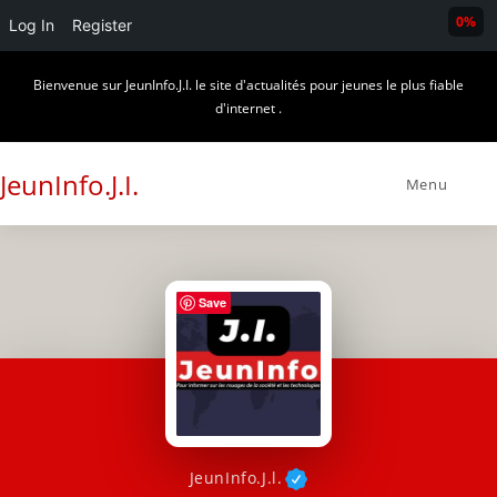
0%
Log In
Register
Skip
Bienvenue sur JeunInfo.J.I. le site d'actualités pour jeunes le plus fiable
to
d'internet .
content
JeunInfo.J.I.
Menu
Save
JeunInfo.J.l.