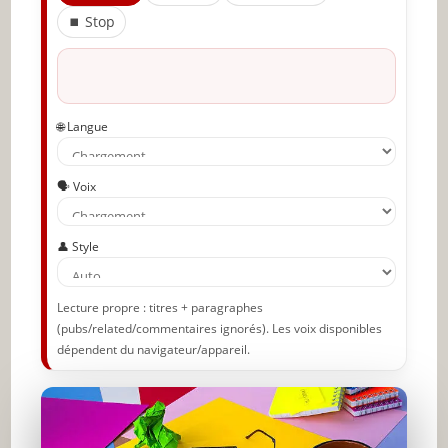
Partager l'amour
⏹ Stop
🌐 Langue
🗣️ Voix
👤 Style
Lecture propre : titres + paragraphes
(pubs/related/commentaires ignorés). Les voix disponibles
dépendent du navigateur/appareil.