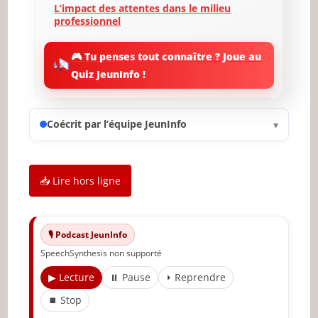
L’impact des attentes dans le milieu
professionnel
Les effets de l’effet Pygmalion sur les
🎮 Tu penses tout connaître ? Joue au
relations sociales
Quiz JeunInfo !
Critiques et limites de l’effet Pygmalion
Comment appliquer l’effet Pygmalion
Coécrit par l’équipe JeunInfo
▾
pour améliorer les résultats
Conclusion et implications futures de
l’effet Pygmalion
📥 Lire hors ligne
✨ Nouveau sur JeunInfo ?
Articles recommandés
🎙️ Podcast JeunInfo
SpeechSynthesis non supporté
Partager l'amour
▶ Lecture
⏸ Pause
⏵ Reprendre
⏹ Stop