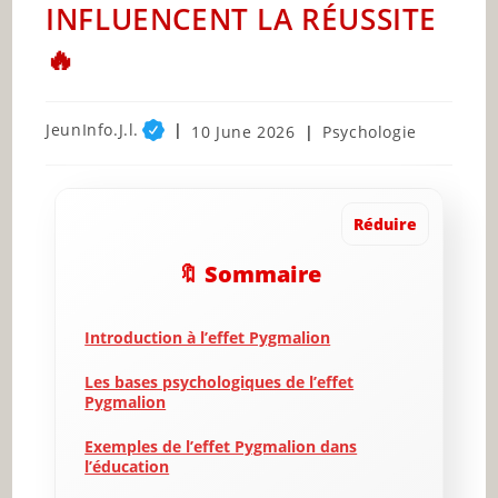
INFLUENCENT LA RÉUSSITE
🔥
Post
JeunInfo.J.l.
Post
Post
10 June 2026
Psychologie
author:
published:
category:
Réduire
🔖 Sommaire
Introduction à l’effet Pygmalion
Les bases psychologiques de l’effet
Pygmalion
Exemples de l’effet Pygmalion dans
l’éducation