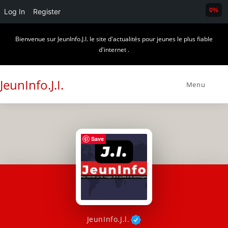
0%
Log In
Register
Skip
Bienvenue sur JeunInfo.J.I. le site d'actualités pour jeunes le plus fiable
to
d'internet .
content
JeunInfo.J.I.
Menu
Save
JeunInfo.J.l.