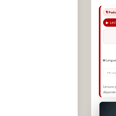
🎙️ Po
▶ Lec
🌐 Langu
Lecture 
dépenden