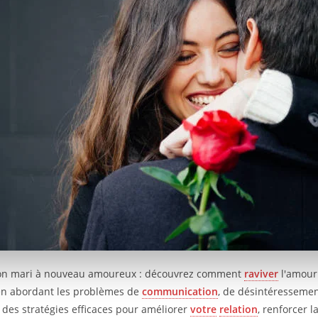
on mari à nouveau amoureux : découvrez comment
raviver
l'amou
en abordant les problèmes de
communication
, de désintéressemen
des stratégies efficaces pour améliorer
votre
relation
, renforcer l