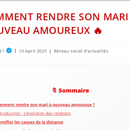
MENT RENDRE SON MARI
UVEAU AMOUREUX 🔥
.l.
Post
Post
10 April 2025
Réseau social d'actualités
published:
category:
🔖 Sommaire
mment rendre son mari à nouveau amoureux ?
ntroduction : L’évolution des relations
entifier les causes de la distance