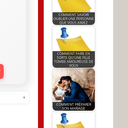
COMMENT SAVOIR
OUBLIER UNE PERSONNE
QUE VOUS AIMEZ
by
14 November 2022
JeunInfo.J.l.
COMMENT FAIRE EN
SORTE QU'UNE FILLE
TOMBE AMOUREUSE DE
VOUS
by
!
21 March 2022
JeunInfo.J.l.
▾
COMMENT PRÉPARER
SON MARIAGE
by
31 January 2025
JeunInfo.J.l.