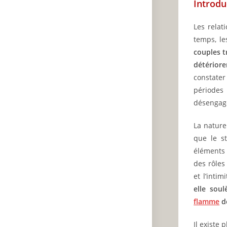
Introdu
Les relat
temps, l
couples t
détériore
constate
période
désengag
La nature
que le st
éléments 
des rôles
et l’inti
elle sou
flamme
de
Il existe 