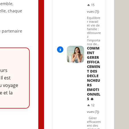
semble,
🔥 15
elle, chaque
vues (7j)
Equilibre
r travail
et vie de
famille :
e partenaire
découvre
z
l'importa
nce de…
COMM
3
ENT
GERER
EFFICA
CEMEN
eurs
T DES
DECLE
l est
NCHEU
du voyage
RS
EMOTI
 et la
ONNEL
S 🔥
🔥 12
vues (7j)
Gérer
efficacem
ent des