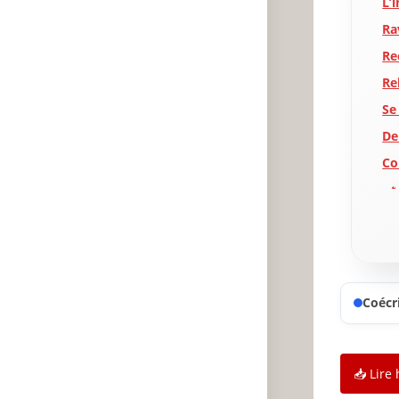
L’
Ra
Re
Re
Se
De
Co
🔥
✨
A
P
Coécri
📥 Lire 