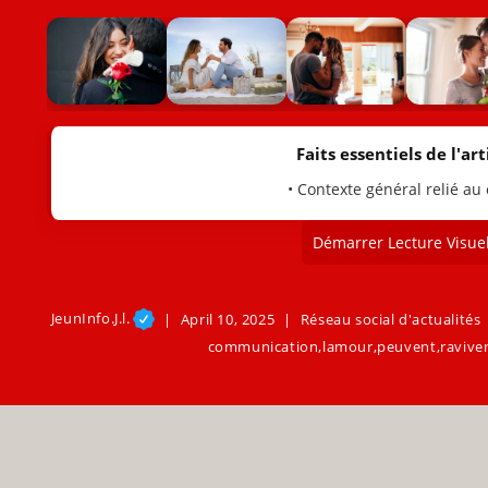
Faits essentiels de l'arti
• Contexte général relié au
Démarrer Lecture Visuel
JeunInfo.J.l.
April 10, 2025
Réseau social d'actualités
communication
,
lamour
,
peuvent
,
ravive