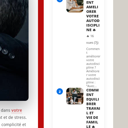
ENT
AMELI
ORER
VOTRE
AUTOD
ISCIPLI
NE 🔥
🔥 16
vues (7j)
Commen
t
améliorer
votre
autodisci
pline ?
Améliore
r votre
autodisci
pline :
“Avec…
COMM
2
ENT
EQUILI
BRER
TRAVAI
r dans
votre
L ET
t et de stress.
VIE DE
FAMIL
a complicité et
LE 🔥