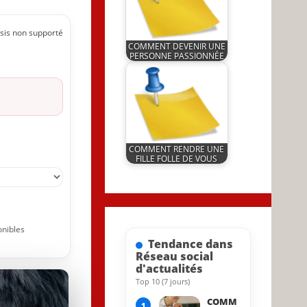
sis non supporté
COMMENT DEVENIR UNE
PERSONNE PASSIONNÉE
by
8 March 2023
JeunInfo.J.l.
COMMENT RENDRE UNE
FILLE FOLLE DE VOUS
by
16 June 2023
JeunInfo.J.l.
onibles
Tendance dans
Réseau social
d'actualités
Top 10 (7 jours)
15 June 2022
COMM
1