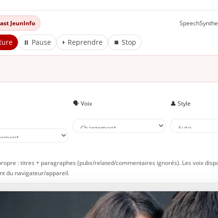
dcast JeunInfo
SpeechSynthe
ture
⏸ Pause
⏵ Reprendre
⏹ Stop
🗣️ Voix
👤 Style
e
propre : titres + paragraphes (pubs/related/commentaires ignorés). Les voix disp
t du navigateur/appareil.