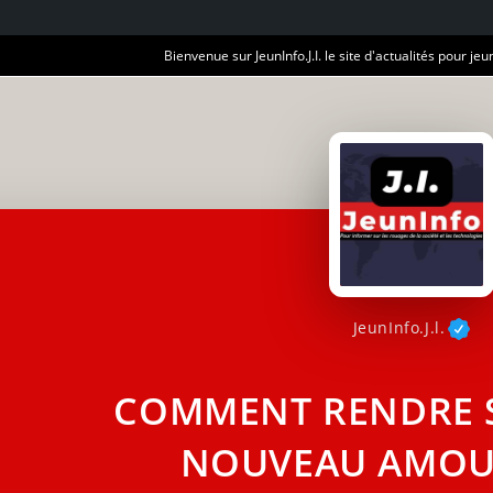
Bienvenue sur JeunInfo.J.I. le site d'actualités pour jeun
JeunInfo.J.l.
COMMENT RENDRE 
NOUVEAU AMOU