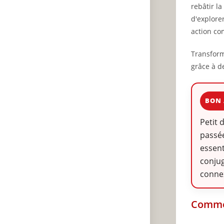
rebâtir l
d'explore
action co
Transfor
grâce à d
BON 
Petit 
passée
essent
conjug
conne
Comme