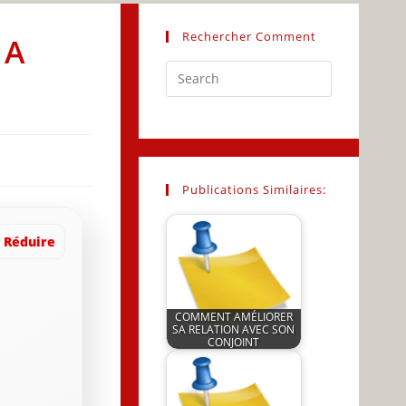
Rechercher Comment
 A
Press
Escape
to
close
the
search
Publications Similaires:
panel.
Réduire
COMMENT AMÉLIORER
SA RELATION AVEC SON
CONJOINT
by
JeunInfo.J.l.