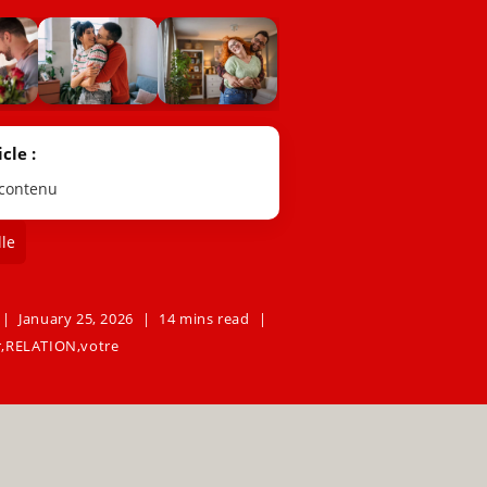
cle :
 contenu
le
January 25, 2026
14 mins read
r
,
RELATION
,
votre