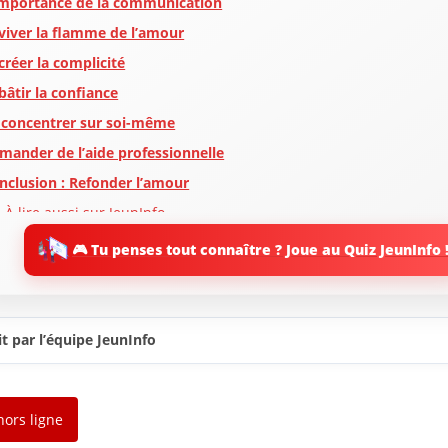
importance de la communication
viver la flamme de l’amour
créer la complicité
bâtir la confiance
 concentrer sur soi-même
mander de l’aide professionnelle
nclusion : Refonder l’amour
 À lire aussi sur JeunInfo
 Nouveau sur JeunInfo ?
🎮 Tu penses tout connaître ? Joue au Quiz JeunInfo 
rticles recommandés
artager l'amour
t par l’équipe JeunInfo
hors ligne