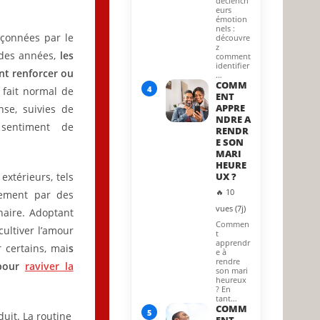
déclench
eurs
émotion
nels :
açonnées par le
découvre
z
 des années,
les
comment
identifier
nt renforcer ou
…
COMM
4
 fait normal de
ENT
APPRE
se, suivies de
NDRE A
entiment de
RENDR
E SON
MARI
HEURE
extérieurs, tels
UX ?
🔥 10
alement par des
vues (7j)
naire. Adoptant
Commen
cultiver l’amour
t
apprendr
r certains, mai
s
e à
rendre
 pour
raviver la
son mari
heureux
? En
tant…
COMM
5
duit. La routine