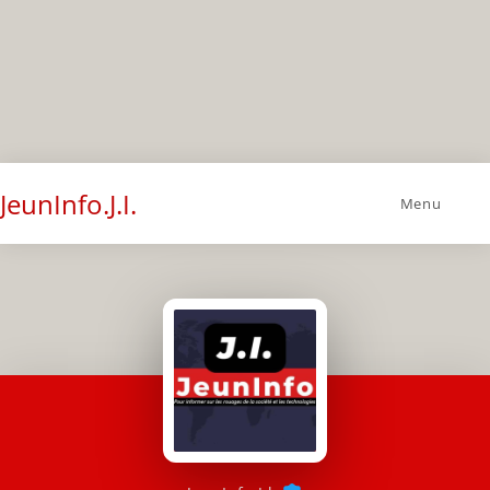
JeunInfo.J.I.
Menu