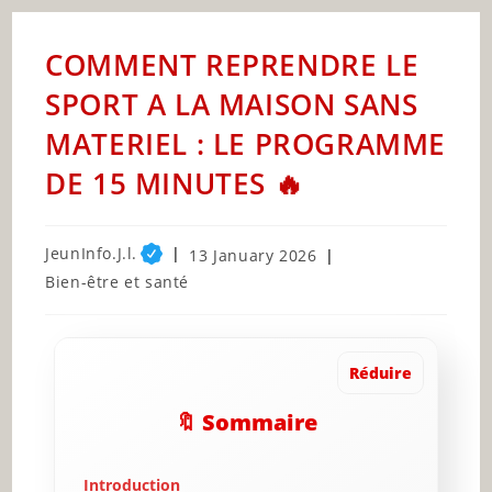
COMMENT REPRENDRE LE
SPORT A LA MAISON SANS
MATERIEL : LE PROGRAMME
DE 15 MINUTES 🔥
Post
JeunInfo.J.l.
Post
13 January 2026
author:
published:
Post
Bien-être et santé
category:
Réduire
🔖 Sommaire
Introduction