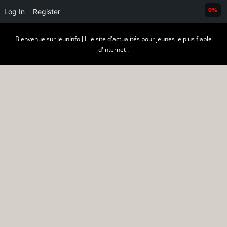
0%
Log In
Register
Skip
Bienvenue sur JeunInfo.J.I. le site d'actualités pour jeunes le plus fiable
to
d'internet .
content