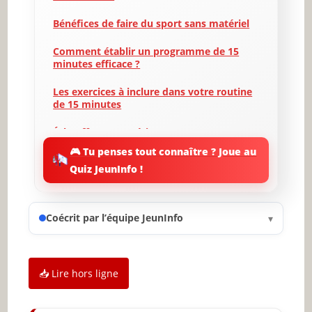
Bénéfices de faire du sport sans matériel
Comment établir un programme de 15
minutes efficace ?
Les exercices à inclure dans votre routine
de 15 minutes
Échauffement et étirements : ne pas
négliger cette étape
🎮 Tu penses tout connaître ? Joue au
Quiz JeunInfo !
Motivation : Comment rester engagé dans
son programme ?
Suivi des progrès et ajustement du
Coécrit par l’équipe JeunInfo
▾
programme
Les erreurs courantes à éviter lors de
l’entraînement à domicile
📥 Lire hors ligne
Conclusion : Prenez soin de votre corps et
de votre esprit