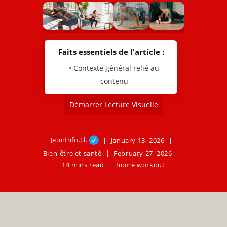
Faits essentiels de l'article :
• Contexte général relié au
contenu
Démarrer Lecture Visuelle
JeunInfo.J.l.
January 13, 2026
Bien-être et santé
February 27, 2026
14 mins read
home workout