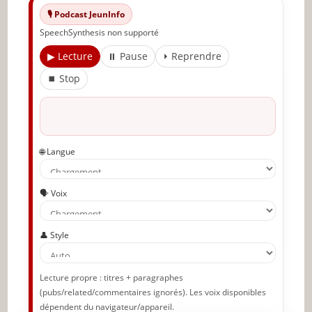
🎙️ Podcast JeunInfo
✨ Nouveau sur JeunInfo ?
SpeechSynthesis non supporté
Articles recommandés
▶ Lecture
⏸ Pause
⏵ Reprendre
Partager l'amour
⏹ Stop
🌐 Langue
🗣️ Voix
👤 Style
Lecture propre : titres + paragraphes
(pubs/related/commentaires ignorés). Les voix disponibles
dépendent du navigateur/appareil.