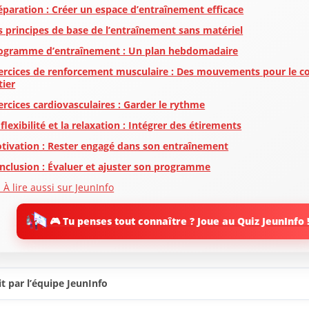
éparation : Créer un espace d’entraînement efficace
s principes de base de l’entraînement sans matériel
ogramme d’entraînement : Un plan hebdomadaire
ercices de renforcement musculaire : Des mouvements pour le c
tier
ercices cardiovasculaires : Garder le rythme
 flexibilité et la relaxation : Intégrer des étirements
tivation : Rester engagé dans son entraînement
nclusion : Évaluer et ajuster son programme
 À lire aussi sur JeunInfo
 Nouveau sur JeunInfo ?
🎮 Tu penses tout connaître ? Joue au Quiz JeunInfo 
rticles recommandés
artager l'amour
t par l’équipe JeunInfo