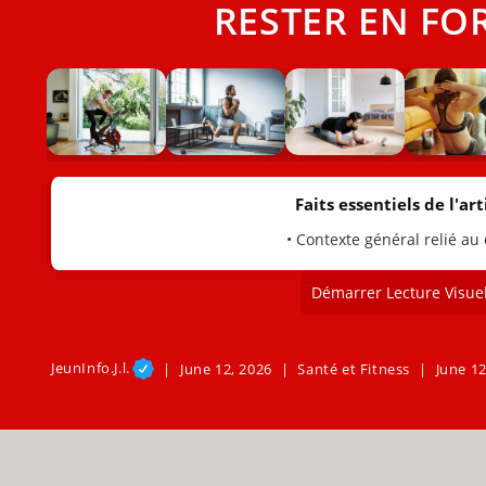
RESTER EN FO
Faits essentiels de l'arti
• Contexte général relié au
Démarrer Lecture Visuel
JeunInfo.J.l.
June 12, 2026
Santé et Fitness
June 12