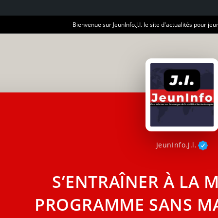
Bienvenue sur JeunInfo.J.I. le site d'actualités pour jeun
JeunInfo.J.l.
S’ENTRAÎNER À LA 
PROGRAMME SANS MA