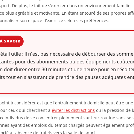
 sport. De plus, le fait de s’exercer dans un environnement familier
nce plus agréable et motivante. En étant entouré de ses propres aff
onnaliser son espace d’exercice selon ses préférences.
À SAVOIR
détail utile : Il n'est pas nécessaire de débourser des somme
tantes pour des abonnements ou des équipements coûteu
n doit durer entre 30 minutes et une heure pour en récolter
its tout en s'assurant de prendre des pauses adéquates ent
.
point à considérer est que l’entraînement à domicile peut être une
pour ceux qui cherchent à
éviter les distractions
ou la pression de l
x individus de se concentrer pleinement sur leur routine sans se s
nnes ayant des emplois du temps chargés peuvent également profi
cié à l’absence de trajets vers la salle de sport.