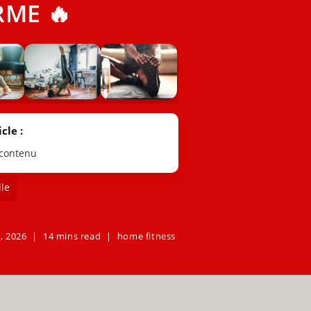
RME 🔥
cle :
 contenu
le
, 2026
14 mins read
home fitness