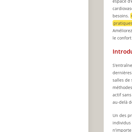
espace d’
cardiovas
besoins.
pratiques
Améliorez
le confor
Introd
S’entraîn
dernières
salles de
méthodes 
actif san
au-delà d
Un des pri
individus
n’importe