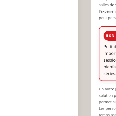
salles de
l’expérie
peut pers
BON 
Petit 
impor
sessio
bienfa
séries
Un autre 
solution 
permet au
Les perso
temps asso