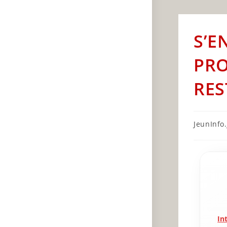
S’E
PRO
RES
Post
JeunInfo.J
author:
In