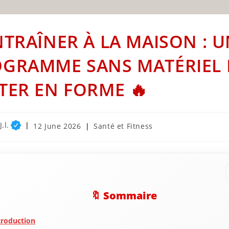
NTRAÎNER À LA MAISON : 
GRAMME SANS MATÉRIEL
TER EN FORME 🔥
.l.
Post
Post
12 June 2026
Santé et Fitness
published:
category:
🔖 Sommaire
troduction