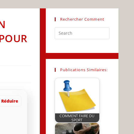
Rechercher Comment
UN
Press
 POUR
Escape
to
close
the
search
Publications Similaires:
panel.
Réduire
COMMENT FAIRE DU
SPORT
by
JeunInfo.J.l.