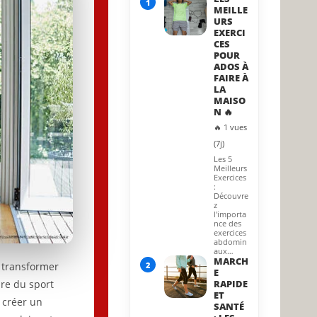
1
MEILLE
URS
EXERCI
CES
POUR
ADOS À
FAIRE À
LA
MAISO
N 🔥
🔥 1 vues
(7j)
Les 5
Meilleurs
Exercices
:
Découvre
z
l'importa
nce des
exercices
abdomin
aux…
MARCH
2
 transformer
E
ire du sport
RAPIDE
ET
à créer un
SANTÉ