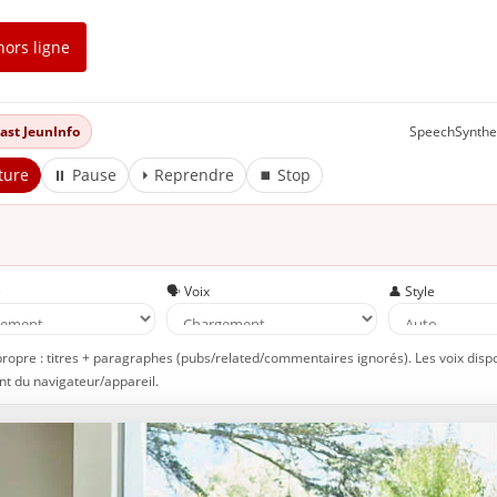
hors ligne
dcast JeunInfo
SpeechSynthe
ture
⏸ Pause
⏵ Reprendre
⏹ Stop
e
🗣️ Voix
👤 Style
propre : titres + paragraphes (pubs/related/commentaires ignorés). Les voix disp
t du navigateur/appareil.