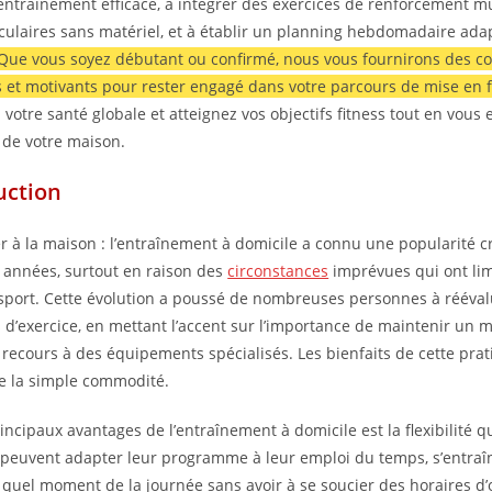
entraînement efficace, à intégrer des exercices de renforcement mu
culaires sans matériel, et à établir un planning hebdomadaire ada
Que vous soyez débutant ou confirmé, nous vous fournirons des co
 et motivants pour rester engagé dans votre parcours de mise en 
 votre santé globale et atteignez vos objectifs fitness tout en vous
t de votre maison.
uction
er à la maison : l’entraînement à domicile a connu une popularité c
 années, surtout en raison des
circonstances
imprévues qui ont lim
 sport. Cette évolution a poussé de nombreuses personnes à rééval
d’exercice, en mettant l’accent sur l’importance de maintenir un 
s recours à des équipements spécialisés. Les bienfaits de cette pra
e la simple commodité.
ncipaux avantages de l’entraînement à domicile est la flexibilité qu’
 peuvent adapter leur programme à leur emploi du temps, s’entraî
 quel moment de la journée sans avoir à se soucier des horaires d