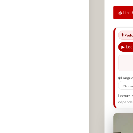
📥 Lire 
🎙️ Po
▶ Lec
🌐 Langu
Lecture 
dépenden