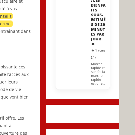
: LES
sculaire et
BIENFA
pté à vos
ITS
SOUS-
nseils
ESTIMÉ
forme.
S DE 30
MINUT
 entraînant dans
ES PAR
JOUR
🔥
🔥 1 vues
(7j)
Marche
roissante ces
rapide et
santé : la
ité l’accès aux
marche
rapide
uer leurs
est une…
mode de vie
tique vont bien
il offre. Les
nant à
’ouverture des