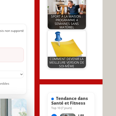
SPORT À LA MAISON :
PROGRAMME 4
SEMAINES SANS
MATÉRIEL
sis non supporté
by
25 November 2024
JeunInfo.J.l.
COMMENT DEVENIR LA
MEILLEURE VERSION DE
SOI-MÊME
by
29 March 2026
JeunInfo.J.l.
onibles
Tendance dans
Santé et Fitness
Top 10 (7 jours)
31 May 2023
LES