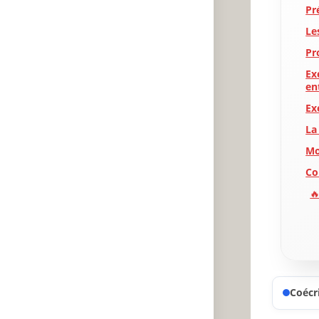
Pr
Le
Pr
Ex
en
Ex
La
Mo
Co
🔥
✨
A
P
Coécri