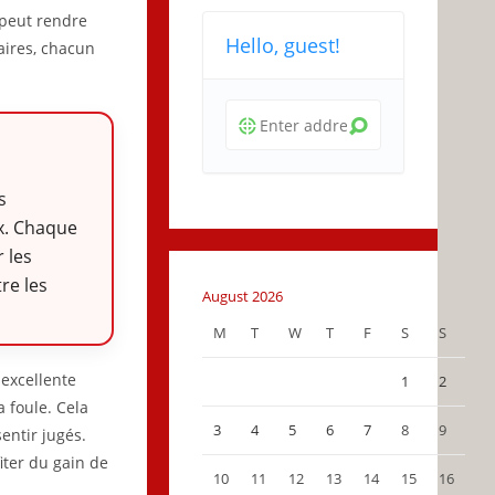
 peut rendre
Hello, guest!
aires, chacun
s
x. Chaque
 les
re les
August 2026
M
T
W
T
F
S
S
 excellente
1
2
a foule. Cela
3
4
5
6
7
8
9
entir jugés.
ter du gain de
10
11
12
13
14
15
16