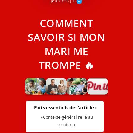
JeunInfo.J.l.
COMMENT
SAVOIR SI MON
MARI ME
TROMPE 🔥
Faits essentiels de l'article :
• Contexte général relié au
contenu