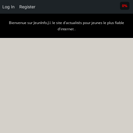
0%
Log In
Register
Skip
Bienvenue sur JeunInfo.J.I. le site d'actualités pour jeunes le plus fiable
to
d'internet .
content