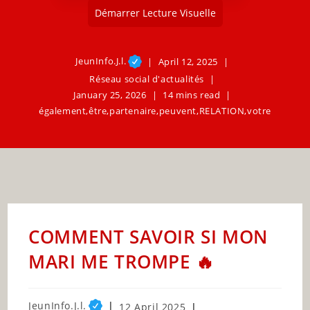
Démarrer Lecture Visuelle
JeunInfo.J.l.
April 12, 2025
Réseau social d'actualités
January 25, 2026
14 mins read
également
,
être
,
partenaire
,
peuvent
,
RELATION
,
votre
COMMENT SAVOIR SI MON
MARI ME TROMPE 🔥
Post
JeunInfo.J.l.
Post
12 April 2025