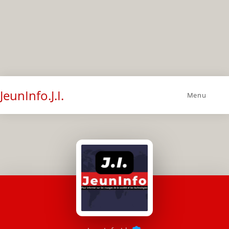
JeunInfo.J.I.
Menu