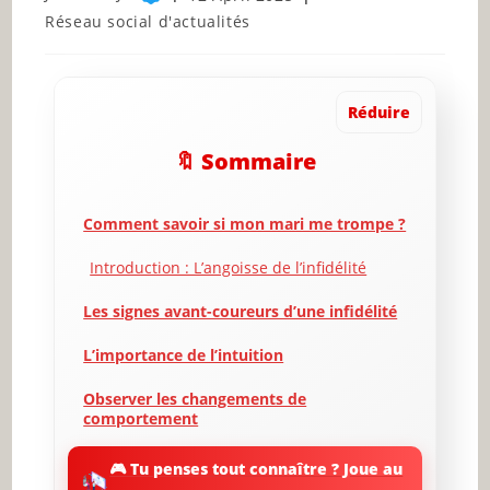
author:
published:
Post
Réseau social d'actualités
category:
Réduire
🔖 Sommaire
Comment savoir si mon mari me trompe ?
Introduction : L’angoisse de l’infidélité
Les signes avant-coureurs d’une infidélité
L’importance de l’intuition
Observer les changements de
comportement
Communication : En parler ou non ?
🎮 Tu penses tout connaître ? Joue au