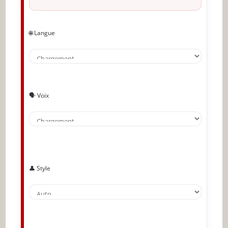
🌐 Langue
🗣️ Voix
👤 Style