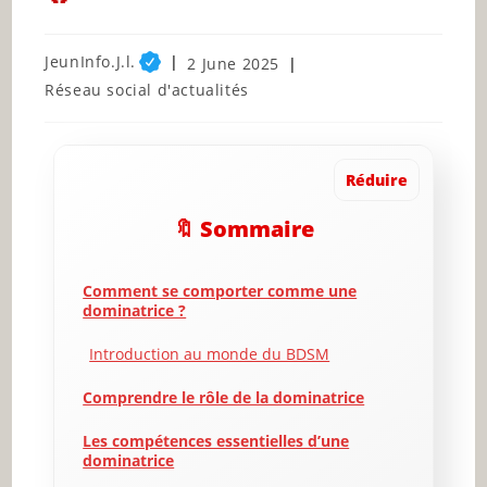
Post
JeunInfo.J.l.
Post
2 June 2025
author:
published:
Post
Réseau social d'actualités
category:
Réduire
🔖 Sommaire
Comment se comporter comme une
dominatrice ?
Introduction au monde du BDSM
Comprendre le rôle de la dominatrice
Les compétences essentielles d’une
dominatrice