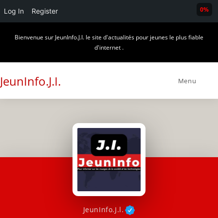
0%
Log In
Register
Skip
Bienvenue sur JeunInfo.J.I. le site d'actualités pour jeunes le plus fiable
to
d'internet .
content
JeunInfo.J.I.
Menu
JeunInfo.J.l.