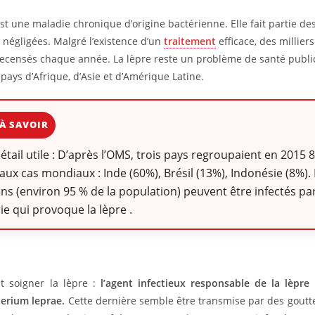
est une maladie chronique d’origine bactérienne. Elle fait partie d
s négligées. Malgré l’existence d’un
traitement
efficace, des millie
recensés chaque année. La lèpre reste un problème de santé publ
 pays d’Afrique, d’Asie et d’Amérique Latine.
À SAVOIR
détail utile : D’après l’OMS, trois pays regroupaient en 2015
ux cas mondiaux : Inde (60%), Brésil (13%), Indonésie (8%).
ns (environ 95 % de la population) peuvent être infectés par
ie qui provoque la lèpre .
soigner la lèpre :
l’agent infectieux responsable de la lèpre 
erium leprae.
Cette dernière semble être transmise par des goutte