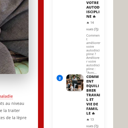
VOTRE
AUTOD
ISCIPLI
NE 🔥
🔥 14
vues (7j)
Commen
t
améliorer
votre
autodisci
pline ?
Améliore
r votre
autodisci
pline :
“Avec…
COMM
2
ENT
EQUILI
BRER
TRAVAI
aladie
L ET
âts au niveau
VIE DE
FAMIL
 la traiter
LE 🔥
es de la lèpre
🔥 13
vues (7j)