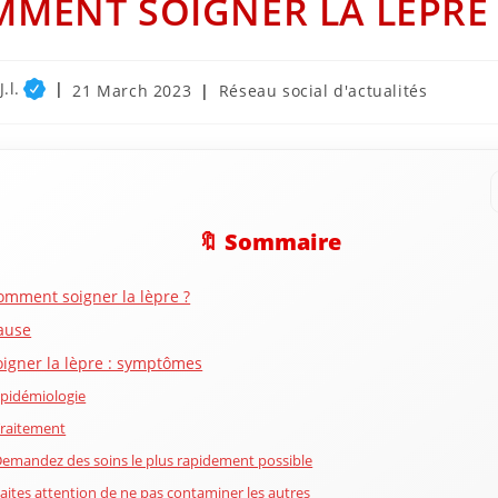
MENT SOIGNER LA LÈPRE 
.l.
Post
Post
21 March 2023
Réseau social d'actualités
published:
category:
🔖 Sommaire
omment soigner la lèpre ?
ause
oigner la lèpre : symptômes
pidémiologie
raitement
emandez des soins le plus rapidement possible
aites attention de ne pas contaminer les autres