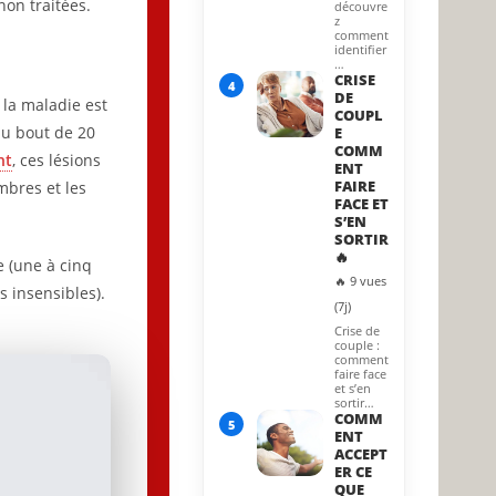
non traitées.
découvre
z
comment
identifier
…
CRISE
4
DE
 la maladie est
COUPL
au bout de 20
E
COMM
nt
, ces lésions
ENT
FAIRE
mbres et les
FACE ET
S’EN
SORTIR
🔥
e (une à cinq
🔥 9 vues
s insensibles).
(7j)
Crise de
couple :
comment
faire face
et s’en
sortir…
COMM
5
ENT
ACCEPT
ER CE
QUE