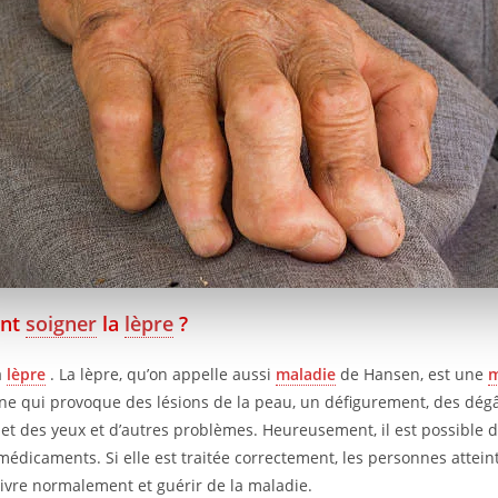
nt
soigner
la
lèpre
?
a
lèpre
. La lèpre, qu’on appelle aussi
maladie
de Hansen, est une
m
ne qui provoque des lésions de la peau, un défigurement, des dég
 et des yeux et d’autres problèmes. Heureusement, il est possible de
médicaments. Si elle est traitée correctement, les personnes atteint
ivre normalement et guérir de la maladie.