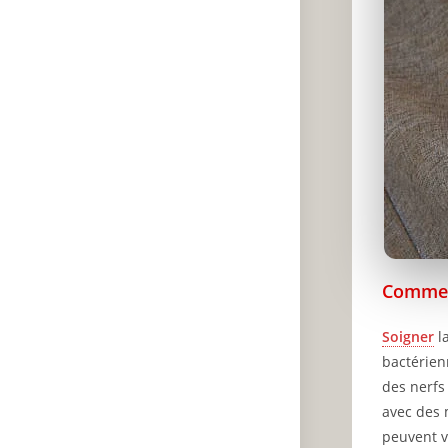
Comme
Soigner
l
bactérien
des nerfs
avec des 
peuvent v