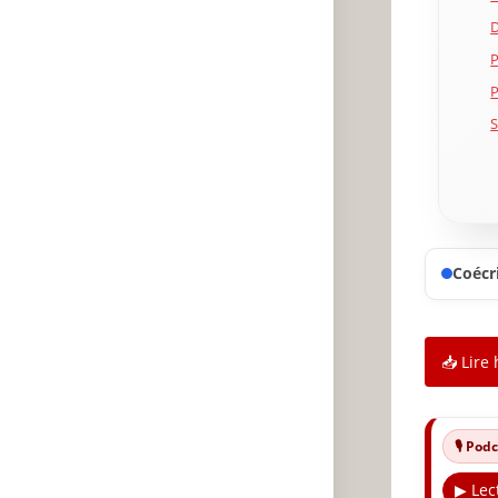
D
P
P
S
c
F
C
C
🔥
Coécri
✨
A
📥 Lire 
P
🎙️ Po
▶ Lec