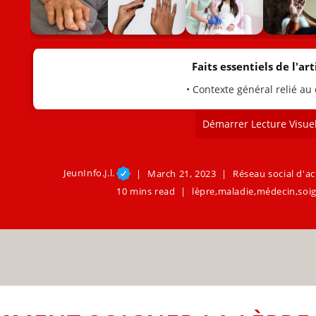
Faits essentiels de l'arti
• Contexte général relié au
Démarrer Lecture Visuel
JeunInfo.J.l.
March 21, 2023
Réseau social d'ac
10 mins read
lèpre
,
maladie
,
médecin
,
soi