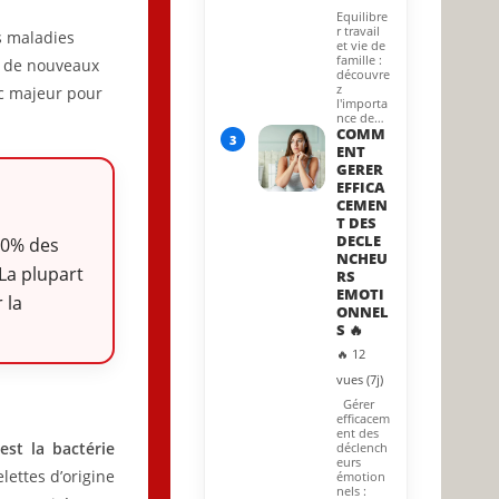
Equilibre
r travail
es maladies
et vie de
famille :
rs de nouveaux
découvre
z
ic majeur pour
l'importa
nce de…
COMM
3
ENT
GERER
EFFICA
CEMEN
T DES
DECLE
 80% des
NCHEU
 La plupart
RS
EMOTI
 la
ONNEL
S 🔥
🔥 12
vues (7j)
Gérer
efficacem
ent des
est la bactérie
déclench
eurs
lettes d’origine
émotion
nels :