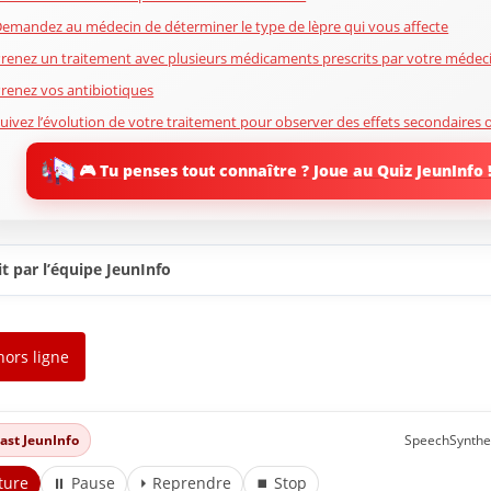
emandez au médecin de déterminer le type de lèpre qui vous affecte
renez un traitement avec plusieurs médicaments prescrits par votre médec
renez vos antibiotiques
uivez l’évolution de votre traitement pour observer des effets secondaires 
omplications
🎮 Tu penses tout connaître ? Joue au Quiz JeunInfo 
aites attention de ne pas vous blesser
ontinuez de consulter votre médecin
onclusion
 À lire aussi sur JeunInfo
t par l’équipe JeunInfo
 Nouveau sur JeunInfo ?
rticles recommandés
hors ligne
artager l'amour
dcast JeunInfo
SpeechSynthe
ture
⏸ Pause
⏵ Reprendre
⏹ Stop