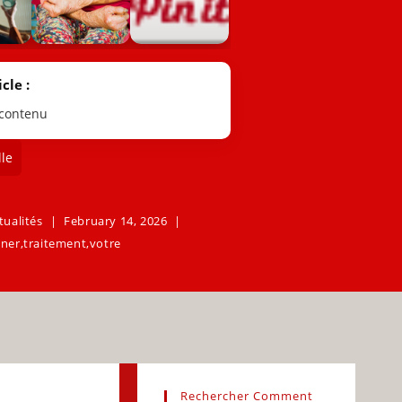
cle :
 contenu
le
tualités
February 14, 2026
gner
,
traitement
,
votre
Rechercher Comment