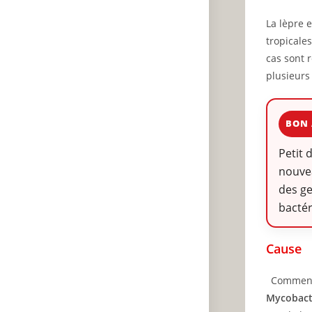
La lèpre 
tropicale
cas sont 
plusieurs
BON 
Petit 
nouvea
des ge
bactér
Cause
Comment 
Mycobact