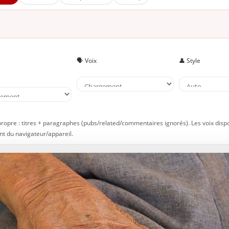
🗣️ Voix
👤 Style
e
propre : titres + paragraphes (pubs/related/commentaires ignorés). Les voix disp
t du navigateur/appareil.