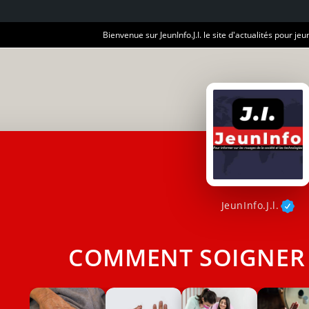
Bienvenue sur JeunInfo.J.I. le site d'actualités pour jeun
JeunInfo.J.l.
COMMENT SOIGNER L