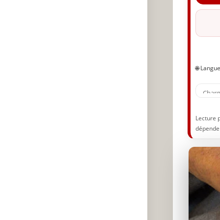
🌐 Langu
Lecture 
dépenden