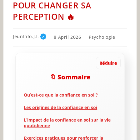
POUR CHANGER SA
PERCEPTION 🔥
Post
JeunInfo.J.l.
Post
Post
8 April 2026
Psychologie
author:
published:
category:
Réduire
🔖 Sommaire
Qu’est-ce que la confiance en soi ?
Les origines de la confiance en soi
L’impact de la confiance en soi sur la vie
quotidienne
Exercices pratiques pour renforcer la