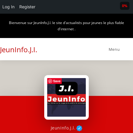
0%
Log In
Register
Skip
Bienvenue sur JeunInfo.J.I. le site d'actualités pour jeunes le plus fiable
to
d'internet .
content
JeunInfo.J.I.
Menu
Save
JeunInfo.J.l.