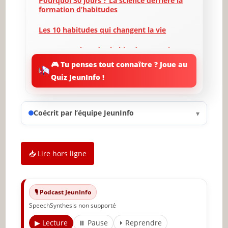
Pourquoi 30 jours ? La science derrière la
formation d’habitudes
Les 10 habitudes qui changent la vie
Mettre en place des habitudes en 30 jours
🎮 Tu penses tout connaître ? Joue au
Les obstacles à la formation d’habitudes
Quiz JeunInfo !
et comment les surmonter
Les bienfaits du développement personnel
Coécrit par l’équipe JeunInfo
▾
Suivre vos progrès : outils et techniques
Conclusion : L’importance de la
persévérance et du changement durable
📥 Lire hors ligne
🔥 À lire aussi sur JeunInfo
✨ Nouveau sur JeunInfo ?
🎙️ Podcast JeunInfo
SpeechSynthesis non supporté
Articles recommandés
▶ Lecture
⏸ Pause
⏵ Reprendre