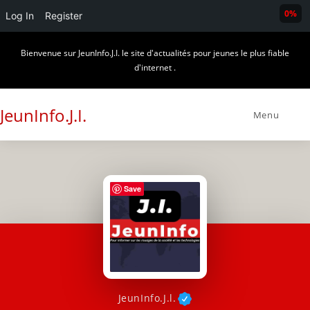
0%
Log In
Register
Skip
Bienvenue sur JeunInfo.J.I. le site d'actualités pour jeunes le plus fiable
to
d'internet .
content
JeunInfo.J.I.
Menu
Save
JeunInfo.J.l.