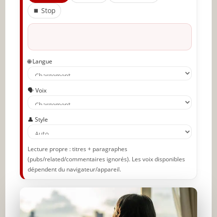
Partager l'amour
⏹ Stop
🌐 Langue
🗣️ Voix
👤 Style
Lecture propre : titres + paragraphes
(pubs/related/commentaires ignorés). Les voix disponibles
dépendent du navigateur/appareil.