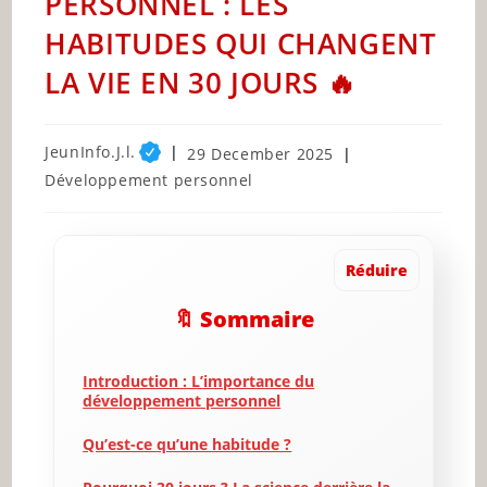
PERSONNEL : LES
HABITUDES QUI CHANGENT
LA VIE EN 30 JOURS 🔥
Post
JeunInfo.J.l.
Post
29 December 2025
author:
published:
Post
Développement personnel
category:
Réduire
🔖 Sommaire
Introduction : L’importance du
développement personnel
Qu’est-ce qu’une habitude ?