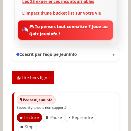
Les 25 expériences incontournables
L’impact d’une bucket list sur votre vie
Adapter ta bucket list au fil du temps
🎮 Tu penses tout connaître ? Joue au
Quiz JeunInfo !
Les pièges à éviter lors de la création
d’une bucket list
Témoignages : Histoires de personnes
Coécrit par l’équipe JeunInfo
▾
ayant réalisé leur bucket list
Conclusion : Le voyage de la vie
commence maintenant
📥 Lire hors ligne
✨ Nouveau sur JeunInfo ?
Articles recommandés
🎙️ Podcast JeunInfo
SpeechSynthesis non supporté
Partager l'amour
▶ Lecture
⏸ Pause
⏵ Reprendre
⏹ Stop