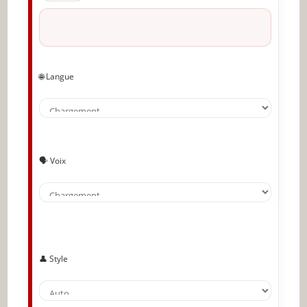
🌐 Langue
🗣️ Voix
👤 Style