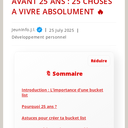
AVANT 25 ANS : 25 CHOSES
A VIVRE ABSOLUMENT 🔥
Post
JeunInfo.J.l.
Post
25 July 2025
author:
published:
Post
Développement personnel
category:
Réduire
🔖 Sommaire
Introduction : L’importance d’une bucket
list
Pourquoi 25 ans ?
Astuces pour créer ta bucket list