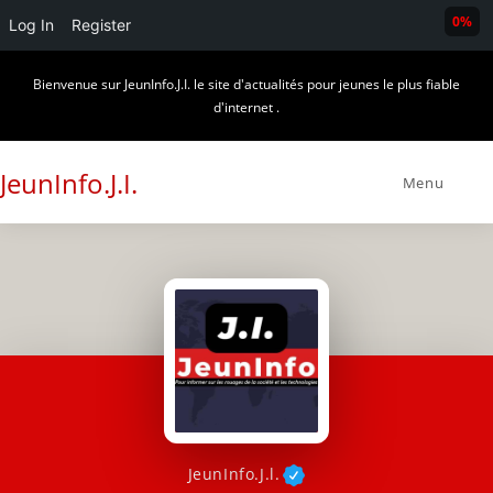
0%
Log In
Register
Skip
Bienvenue sur JeunInfo.J.I. le site d'actualités pour jeunes le plus fiable
to
d'internet .
content
JeunInfo.J.I.
Menu
JeunInfo.J.l.