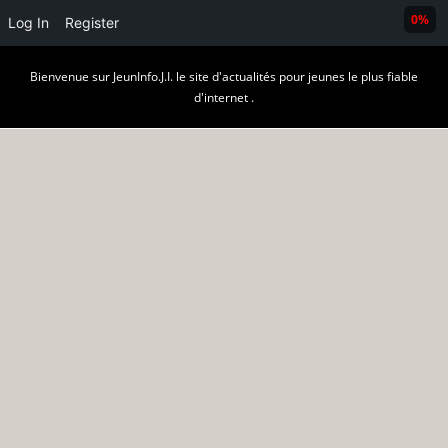
0%
Log In
Register
Skip
Bienvenue sur JeunInfo.J.I. le site d'actualités pour jeunes le plus fiable
to
d'internet .
content