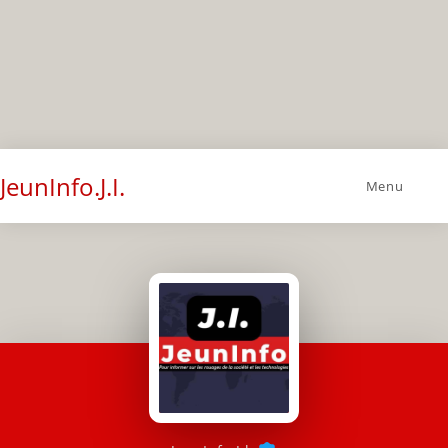
JeunInfo.J.I.
Menu