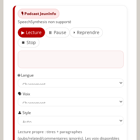
Articles recommandés
🎙️ Podcast JeunInfo
Partager l'amour
SpeechSynthesis non supporté
▶ Lecture
⏸ Pause
⏵ Reprendre
⏹ Stop
🌐 Langue
🗣️ Voix
👤 Style
Lecture propre : titres + paragraphes
(pubs/related/commentaires ignorés). Les voix disponibles