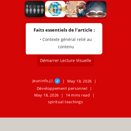
Faits essentiels de l'article :
• Contexte général relié au
contenu
Démarrer Lecture Visuelle
JeunInfo.J.l.
May 18, 2026
Développement personnel
May 18, 2026
14 mins read
spiritual teachings