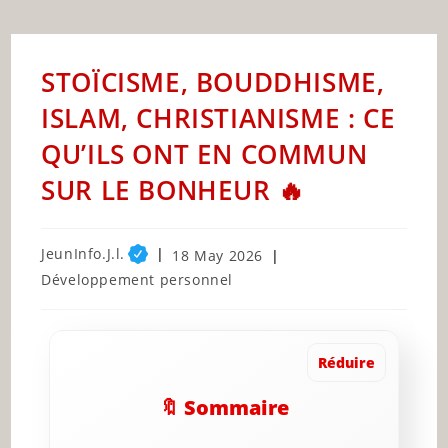
STOÏCISME, BOUDDHISME,
ISLAM, CHRISTIANISME : CE
QU’ILS ONT EN COMMUN
SUR LE BONHEUR 🔥
Post
JeunInfo.J.l.
Post
18 May 2026
author:
published:
Post
Développement personnel
category:
Réduire
🔖 Sommaire