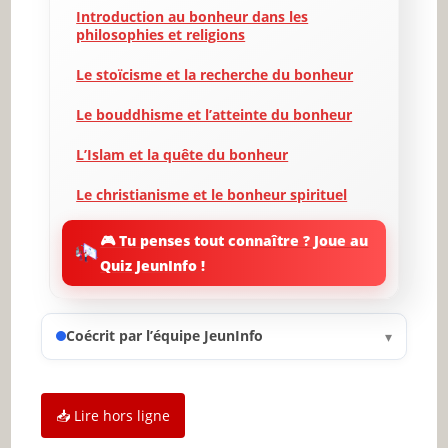
Introduction au bonheur dans les
philosophies et religions
Le stoïcisme et la recherche du bonheur
Le bouddhisme et l’atteinte du bonheur
L’Islam et la quête du bonheur
Le christianisme et le bonheur spirituel
Comparaison des approches du bonheur
🎮 Tu penses tout connaître ? Joue au
Quiz JeunInfo !
Les pratiques concrètes pour atteindre le
bonheur
La modernité et les enseignements sur le
Coécrit par l’équipe JeunInfo
▾
bonheur
Conclusion : Vers un bonheur universel
📥 Lire hors ligne
✨ Nouveau sur JeunInfo ?