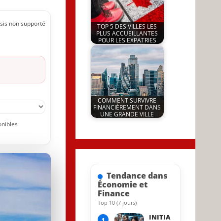
sis non supporté
TOP 5 DES VILLES LES
PLUS ACCUEILLANTES
POUR LES EXPATRIES
by
24 August 2025
JeunInfo.J.l.
COMMENT SURVIVRE
FINANCIÈREMENT DANS
UNE GRANDE VILLE
by
onibles
27 August 2025
JeunInfo.J.l.
Tendance dans
Économie et
Finance
Top 10 (7 jours)
19 May 2026
INITIA
1