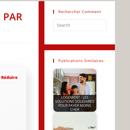
Rechercher Comment
E PAR
Press
Escape
to
close
the
search
Publications Similaires:
panel.
Réduire
LOGEMENT : LES
SOLUTIONS SOLIDAIRES
POUR PAYER MOINS
CHER
by
JeunInfo.J.l.