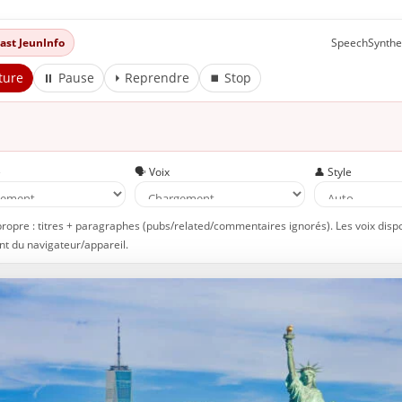
dcast JeunInfo
SpeechSynthe
ture
⏸ Pause
⏵ Reprendre
⏹ Stop
e
🗣️ Voix
👤 Style
propre : titres + paragraphes (pubs/related/commentaires ignorés). Les voix disp
t du navigateur/appareil.