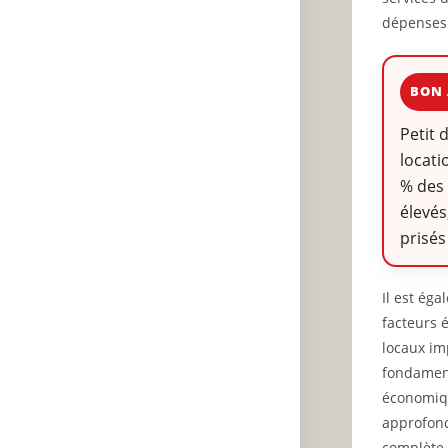
dépenses 
BON 
Petit 
locati
% des
élevés
prisés
Il est ég
facteurs 
locaux im
fondament
économiqu
approfond
complète 