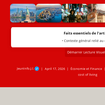
Faits essentiels de l'arti
• Contexte général relié au
Démarrer Lecture Visuel
JeunInfo.J.l.
April 17, 2026
Économie et Finance
cost of living