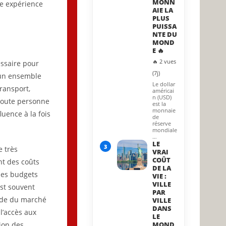
MONN
ne expérience
AIE LA
PLUS
PUISSA
NTE DU
MOND
E 🔥
🔥 2 vues
essaire pour
(7j)
 un ensemble
Le dollar
transport,
américai
n (USD)
r toute personne
est la
monnaie
uence à la fois
de
réserve
mondiale
…
LE
3
e très
VRAI
COÛT
nt des coûts
DE LA
les budgets
VIE :
VILLE
est souvent
PAR
ande du marché
VILLE
DANS
 l’accès aux
LE
ion des
MOND