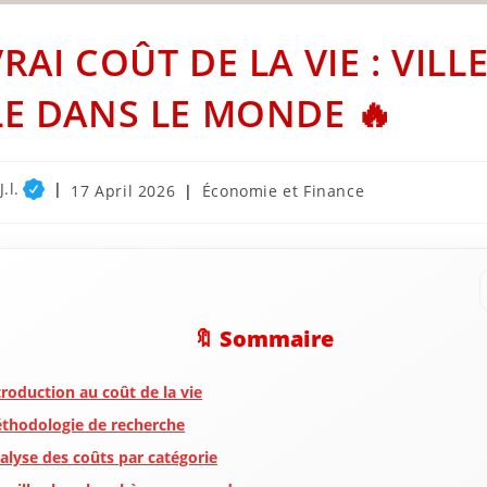
VRAI COÛT DE LA VIE : VILL
LE DANS LE MONDE 🔥
.l.
Post
Post
17 April 2026
Économie et Finance
published:
category:
🔖 Sommaire
troduction au coût de la vie
thodologie de recherche
alyse des coûts par catégorie