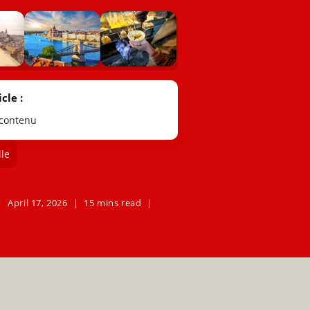
cle :
 contenu
le
April 17, 2026
15 mins read