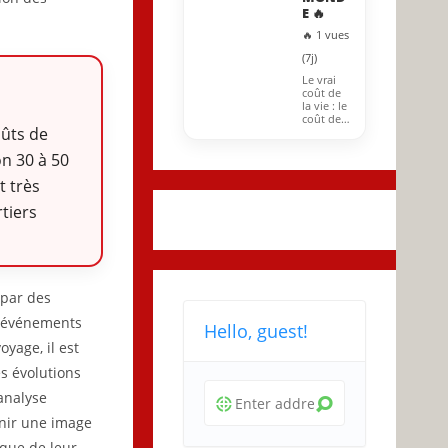
E 🔥
🔥 1 vues
(7j)
Le vrai
coût de
la vie : le
coût de…
oûts de
n 30 à 50
t très
tiers
 par des
s événements
Hello, guest!
yage, il est
s évolutions
analyse
rnir une image
ique de leur