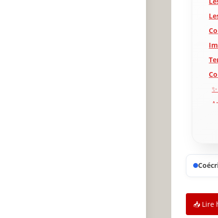
Le
Le
Co
Im
Te
Co
✨
A
P
Coécri
📥 Lire 