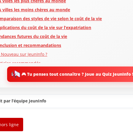
s villes les plus chères au monde
s villes les moins chères au monde
mparaison des styles de vie selon le coût de la vie
plications du coût de la vie sur l’expatriation
ndances futures du coût de la vie
nclusion et recommandations
 Nouveau sur JeunInfo ?
rticles recommandés
artager l'amour
🎮 Tu penses tout connaître ? Joue au Quiz JeunInfo 
t par l’équipe JeunInfo
hors ligne