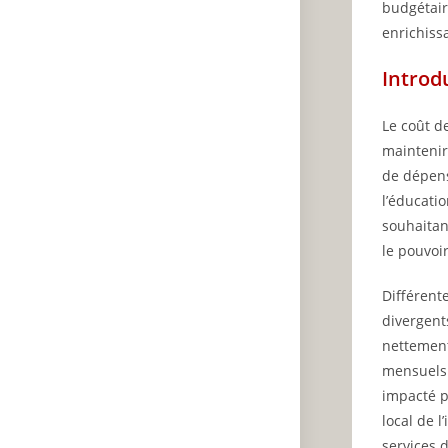
budgétair
enrichiss
Introd
Le coût d
maintenir
de dépens
l’éducatio
souhaitan
le pouvoir
Différent
divergent
nettement
mensuels 
impacté p
local de l
services 