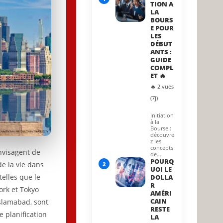
TION A
LA
BOURS
E POUR
LES
DÉBUT
ANTS :
GUIDE
COMPL
ET 🔥
🔥 2 vues
(7j)
Initiation
à la
Bourse :
découvre
z les
concepts
envisagent de
de…
POURQ
de la vie dans
2
UOI LE
telles que le
DOLLA
R
ork et Tokyo
AMÉRI
CAIN
Islamabad, sont
RESTE
 planification
LA