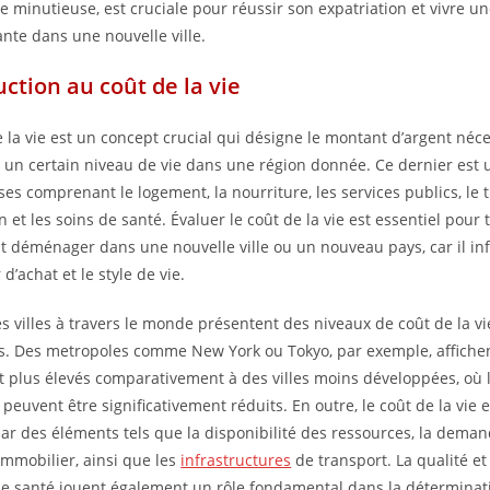
e minutieuse, est cruciale pour réussir son expatriation et vivre u
ante dans une nouvelle ville.
uction au coût de la vie
e la vie est un concept crucial qui désigne le montant d’argent néc
 un certain niveau de vie dans une région donnée. Ce dernier est
es comprenant le logement, la nourriture, les services publics, le 
n et les soins de santé. Évaluer le coût de la vie est essentiel pou
t déménager dans une nouvelle ville ou un nouveau pays, car il infl
 d’achat et le style de vie.
es villes à travers le monde présentent des niveaux de coût de la vi
s. Des metropoles comme New York ou Tokyo, par exemple, affiche
 plus élevés comparativement à des villes moins développées, où 
peuvent être significativement réduits. En outre, le coût de la vie 
ar des éléments tels que la disponibilité des ressources, la dem
’immobilier, ainsi que les
infrastructures
de transport. La qualité et
de santé jouent également un rôle fondamental dans la déterminat