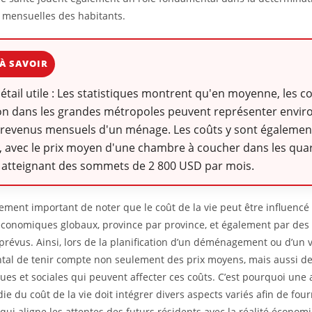
mensuelles des habitants.
À SAVOIR
détail utile : Les statistiques montrent qu'en moyenne, les c
on dans les grandes métropoles peuvent représenter enviro
 revenus mensuels d'un ménage. Les coûts y sont égalemen
, avec le prix moyen d'une chambre à coucher dans les quar
 atteignant des sommets de 2 800 USD par mois.
alement important de noter que le coût de la vie peut être influencé
économiques globaux, province par province, et également par de
prévus. Ainsi, lors de la planification d’un déménagement ou d’un vo
al de tenir compte non seulement des prix moyens, mais aussi de
es et sociales qui peuvent affecter ces coûts. C’est pourquoi une 
ie du coût de la vie doit intégrer divers aspects variés afin de fou
qui aligne les attentes des futurs résidents avec la réalité économ