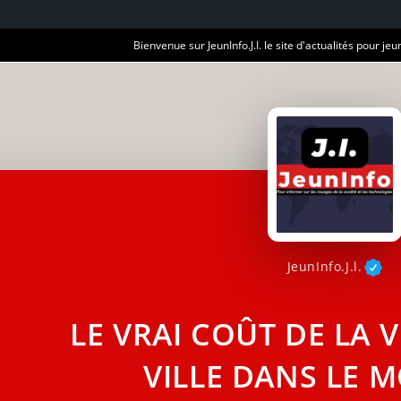
Bienvenue sur JeunInfo.J.I. le site d'actualités pour jeun
JeunInfo.J.l.
LE VRAI COÛT DE LA VI
VILLE DANS LE 