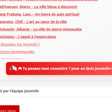
efchaouen, Maroc – La ville bleue à découvrir
ang Prabang, Laos – Un havre de paix spirituel
lparaíso, Chili – L’art au cœur de la ville
irokastër, Albanie – La ville de pierre immaculée
nclusion – L’appel à l’exploration
 Nouveau sur JeunInfo ?
rticles recommandés
artager l'amour
🎮 Tu penses tout connaître ? Joue au Quiz JeunInfo 
t par l’équipe JeunInfo
hors ligne