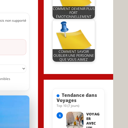
COMMENT DEVENIR PLUS
FORT
ÉMOTIONNELLEMENT
sis non supporté
by
30 August 2025
JeunInfo.J.l.
COMMENT SAVOIR
OUBLIER UNE PERSONNE
QUE VOUS AIMEZ
by
18 May 2023
JeunInfo.J.l.
onibles
Tendance dans
Voyages
Top 10 (7 jours)
21 March 2022
VOYAG
1
ER
AVEC
UN