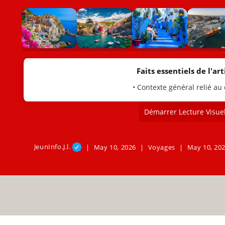
Faits essentiels de l'arti
• Contexte général relié au
Démarrer Lecture Visuel
JeunInfo.J.l.
May 10, 2026
Voyages
May 10, 20