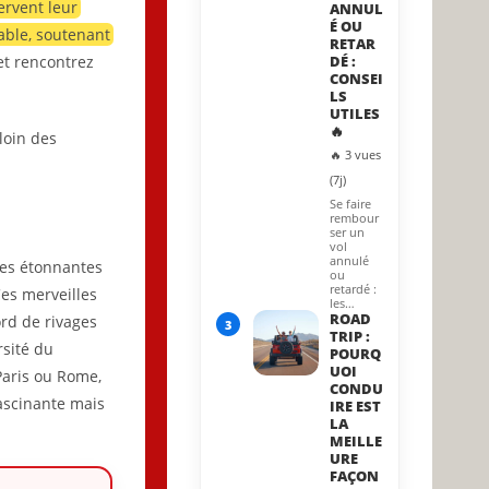
ervent leur
ANNUL
É OU
able, soutenant
RETAR
et rencontrez
DÉ :
CONSEI
LS
UTILES
🔥
loin des
🔥 3 vues
(7j)
Se faire
rembour
ser un
vol
annulé
lles étonnantes
ou
retardé :
Ces merveilles
les…
ROAD
ord de rivages
3
TRIP :
rsité du
POURQ
UOI
Paris ou Rome,
CONDU
ascinante mais
IRE EST
LA
MEILLE
URE
FAÇON