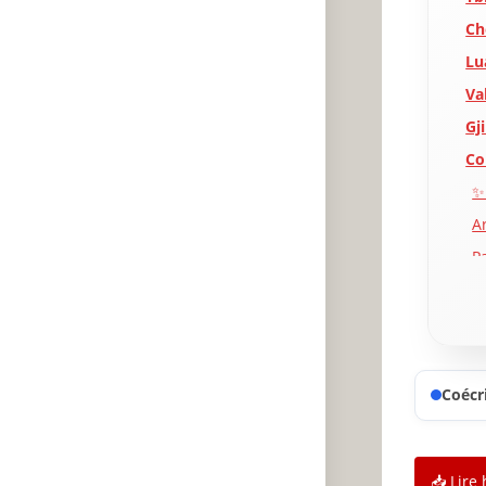
Ch
Lu
Va
Gj
Co
✨
A
P
Coécri
📥 Lire 