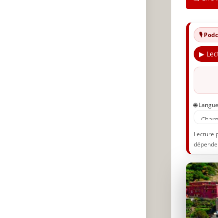
🎙️ Po
▶ Lec
🌐 Langu
Lecture 
dépenden