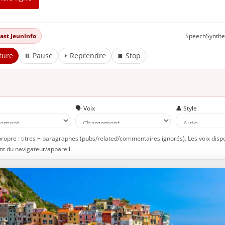
dcast JeunInfo
SpeechSynthe
ture
⏸ Pause
⏵ Reprendre
⏹ Stop
e
🗣️ Voix
👤 Style
propre : titres + paragraphes (pubs/related/commentaires ignorés). Les voix disp
t du navigateur/appareil.