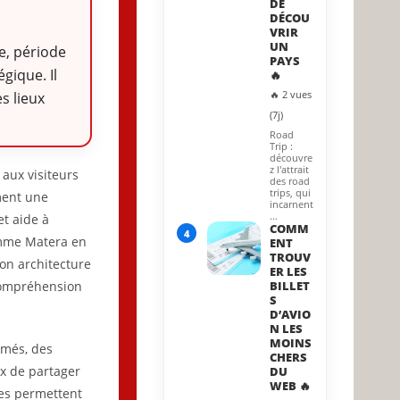
DE
DÉCOU
VRIR
UN
ge, période
PAYS
gique. Il
🔥
🔥 2 vues
s lieux
(7j)
Road
Trip :
découvre
z l'attrait
 aux visiteurs
des road
trips, qui
ment une
incarnent
…
et aide à
COMM
4
comme Matera en
ENT
TROUV
son architecture
ER LES
 compréhension
BILLET
S
D’AVIO
N LES
MOINS
imés, des
CHERS
ux de partager
DU
WEB 🔥
ées permettent