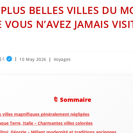
 PLUS BELLES VILLES DU 
 VOUS N’AVEZ JAMAIS VISI
.l.
Post
Post
10 May 2026
Voyages
published:
category:
🔖 Sommaire
s villes magnifiques généralement négligées
nque Terre, Italie – Charmantes villes colorées
ilissi, Géorgie – Mêlant modernité et traditions anciennes