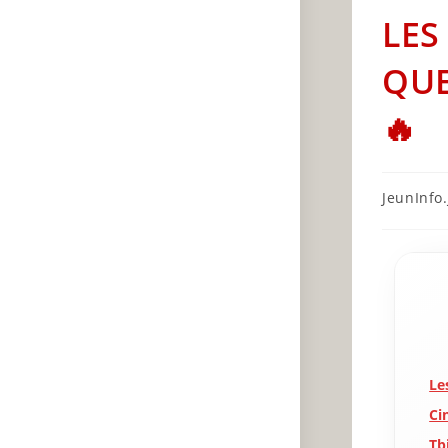
LES
QUE
🔥
Post
JeunInfo.J
author:
Le
Ci
Tb