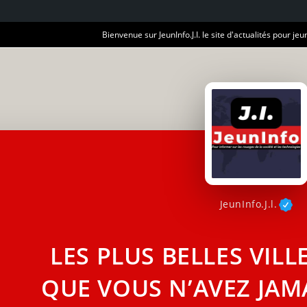
Bienvenue sur JeunInfo.J.I. le site d'actualités pour jeun
JeunInfo.J.l.
LES PLUS BELLES VIL
QUE VOUS N’AVEZ JAMAI