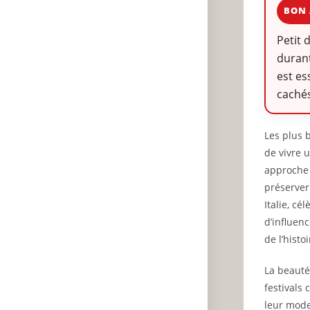
BON 
Petit 
durant
est es
cachés
Les plus 
de vivre 
approche
préserver
Italie, c
d’influen
de l’hist
La beauté
festivals
leur mode