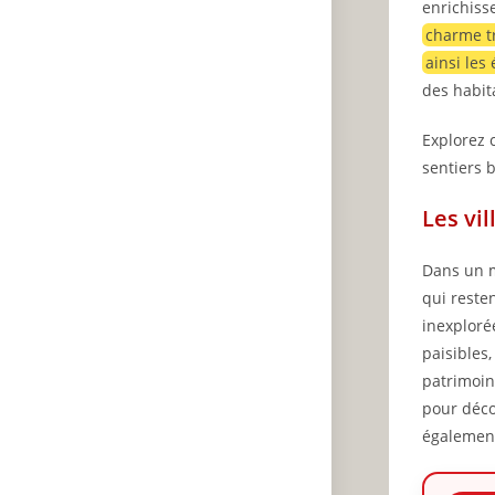
enrichiss
charme t
ainsi les
des habit
Explorez 
sentiers b
Les vi
Dans un m
qui reste
inexploré
paisibles
patrimoin
pour déco
également