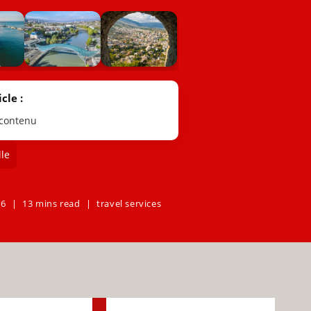
cle :
 contenu
le
26
13 mins read
travel services