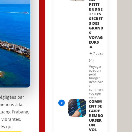
PETIT
BUDGE
T : LES
SECRET
S DES
GRAND
S
VOYAG
EURS
🔥
🔥 7 vues
(7j)
Voyager
avec un
petit
budget :
découvre
z
comment
voyager
négligées par
sans…
COMM
2
mmenons à la
ENT SE
FAIRE
 Luang Prabang,
REMBO
 vibrantes.
URSER
UN
hés qui
VOL