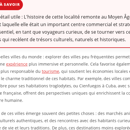
À SAVOIR
détail utile : L'histoire de cette localité remonte au Moyen Â
 laquelle elle était un important centre commercial et straté
sentiel, en tant que voyageurs curieux, de se tourner vers ce
 qui recèlent de trésors culturels, naturels et historiques.
belles villes du monde : explorer des villes peu fréquentées permet
une
expérience
plus immersive et personnelle. Cela favorise égale
 plus responsable du
tourisme
, qui soutient les économies locales 
 le charme traditionnel de ces habitats. Par exemple, des villes 
élèbre pour ses habitations troglodytes, ou Cienfuegos à Cuba, avec 
ce française, offrent des perspectives uniques qui enrichissent la
oire humaine.
 de ces villes émerge souvent des petites choses : des marchés an
 culturels authentiques, et des rencontres avec des habitants curie
 de vie et leurs traditions. De plus, ces destinations moins explor