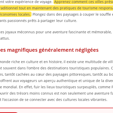
ent votre expérience de voyage.
Apprenez comment ces villes prés
raditionnel tout en maintenant des pratiques de tourisme respons
 économies locales.
Plongez dans des paysages à couper le souffle 
ants passionnés prêts à partager leur culture.
ces joyaux méconnus pour une aventure fascinante et mémorable, 
attus.
lles magnifiques généralement négligées
onde riche en culture et en histoire, il existe une multitude de vi
nt souvent dans l’ombre des destinations touristiques populaires. 
es, tantôt cachées au cœur des paysages pittoresques, tantôt au b
, offrent aux voyageurs un aperçu authentique et unique de la dive
e mondial. En effet, fuir les lieux touristiques surpeuplés, comme 
uvrir des trésors moins connus est non seulement une aventure f
 l’occasion de se connecter avec des cultures locales vibrantes.