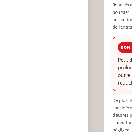
financièr
boursier.
permettan
de l’entre
BON 
Petit 
prolon
outre,
réduct
De plus, 
considère
d’autres p
l’importa
négligée. 