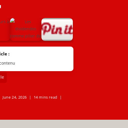

cle :
 contenu
le
June 24, 2026
14 mins read