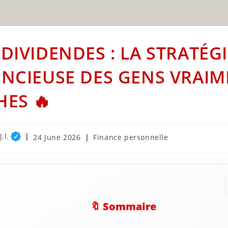
 DIVIDENDES : LA STRATÉG
ENCIEUSE DES GENS VRAI
HES 🔥
.l.
Post
Post
24 June 2026
Finance personnelle
published:
category:
🔖 Sommaire