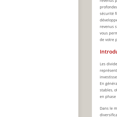
revenus p
profondeu
sécurité 
développe
revenus s
vous perm
de votre 
Introd
Les divid
représent
investisse
En généra
stables, 
en phase 
Dans le m
diversifi