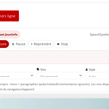
hors ligne
dcast JeunInfo
SpeechSynthe
ture
⏸ Pause
⏵ Reprendre
⏹ Stop
e
🗣️ Voix
👤 Style
propre : titres + paragraphes (pubs/related/commentaires ignorés). Les voix disp
t du navigateur/appareil.