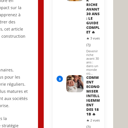
R
plore en
RICHE
pact sur la
AVANT
30 ANS
 apprenez à
: LE
érer des
GUIDE
COMPL
, cet article
ET 🔥
a construction
🔥 3 vues
(7j)
Devenir
riche
avant 30
ans :
dans un
naires,
monde
où…
us pour les
COMM
3
ENT
rie réguliers.
ECONO
plus matures et
MISER
INTELL
nt aux sociétés
IGEMM
ENT
rise.
DES 18
1B 🔥
s la
🔥 2 vues
 stratégie
(7j)