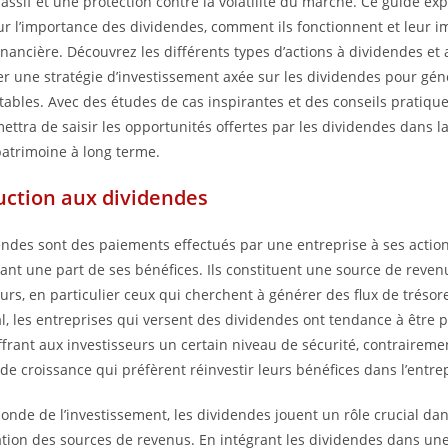
assif et une protection contre la volatilité du marché. Ce guide ex
r l’importance des dividendes, comment ils fonctionnent et leur im
financière. Découvrez les différents types d’actions à dividendes et
r une stratégie d’investissement axée sur les dividendes pour gén
tables. Avec des études de cas inspirantes et des conseils pratiques
ettra de saisir les opportunités offertes par les dividendes dans l
patrimoine à long terme.
uction aux dividendes
endes sont des paiements effectués par une entreprise à ses action
ant une part de ses bénéfices. Ils constituent une source de reven
urs, en particulier ceux qui cherchent à générer des flux de trésore
l, les entreprises qui versent des dividendes ont tendance à être 
offrant aux investisseurs un certain niveau de sécurité, contraireme
de croissance qui préfèrent réinvestir leurs bénéfices dans l’entrep
onde de l’investissement, les dividendes jouent un rôle crucial dan
cation des sources de revenus. En intégrant les dividendes dans une