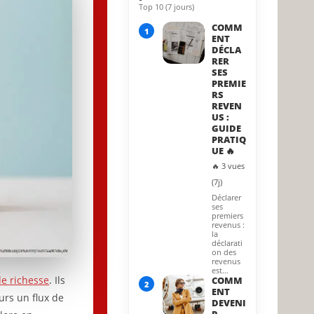
Top 10 (7 jours)
25 August 2022
COMM
1
ENT
DÉCLA
RER
SES
PREMIE
RS
REVEN
US :
GUIDE
PRATIQ
UE 🔥
🔥 3 vues
(7j)
Déclarer
ses
premiers
revenus :
la
déclarati
on des
revenus
est…
de richesse
. Ils
COMM
2
ENT
urs un flux de
DEVENI