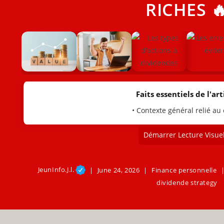
RICHES 
Faits essentiels de l'arti
• Contexte général relié au
Démarrer Lecture Visuel
JeunInfo.J.l.
June 24, 2026
Finance personnelle
dividende strategy