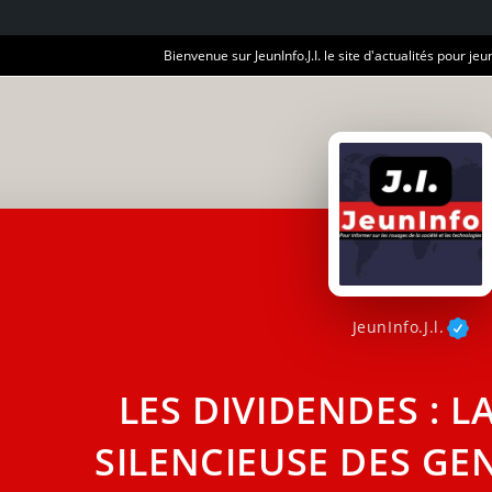
Bienvenue sur JeunInfo.J.I. le site d'actualités pour jeun
JeunInfo.J.l.
LES DIVIDENDES : L
SILENCIEUSE DES GE