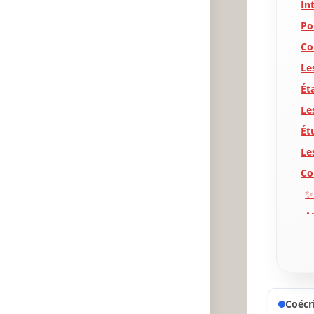
In
Po
Co
Le
Ét
Le
Ét
Le
Co
✨
A
P
Coécri