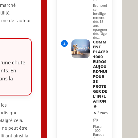
u marché
Economi
ser
ilité,
intellige
mment
erme de l’auteur
dès 18
ans :
épargner
dès l'âge
de…
COMM
4
ENT
PLACER
1000
EUROS
 d'une chute
AUJOU
ants. En
RD’HUI
POUR
ans la
SE
PROTE
GER DE
L’INFL
ATION
 les
🔥
andis que
🔥 2 vues
Malgré cela,
(7j)
Placer
e ne peut être
1000
Euros :
ifiant ainsi la