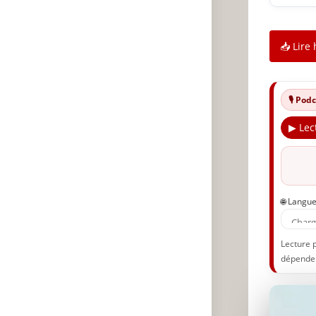
📥 Lire 
🎙️ Po
▶ Lec
🌐 Langu
Lecture 
dépenden