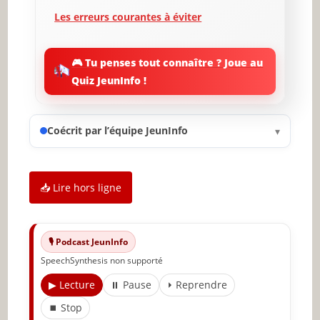
Les erreurs courantes à éviter
Comment démarrer avec un revenu passif
🎮 Tu penses tout connaître ? Joue au
L’importance de la persévérance et de la
Quiz JeunInfo !
patience
Évaluer la rentabilité de votre stratégie
Coécrit par l’équipe JeunInfo
▾
Conclusion et perspectives d’avenir
🔥 À lire aussi sur JeunInfo
📥 Lire hors ligne
✨ Nouveau sur JeunInfo ?
Articles recommandés
🎙️ Podcast JeunInfo
Partager l'amour
SpeechSynthesis non supporté
▶ Lecture
⏸ Pause
⏵ Reprendre
⏹ Stop