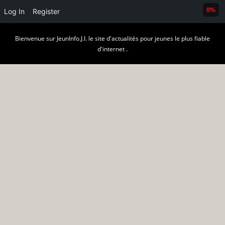
0%
Log In
Register
Skip
Bienvenue sur JeunInfo.J.I. le site d'actualités pour jeunes le plus fiable
to
d'internet .
content