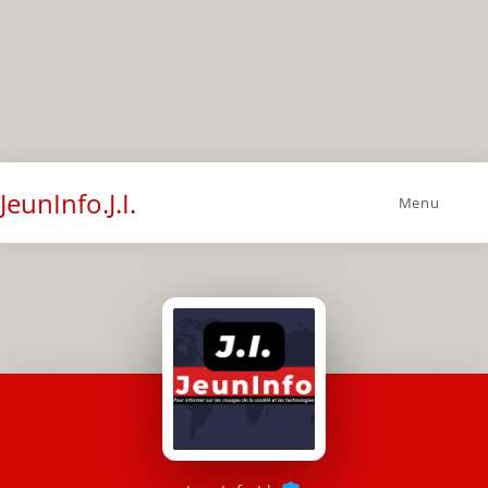
JeunInfo.J.I.
Menu