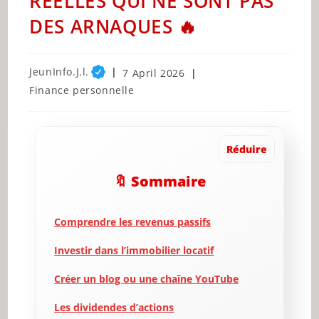
RÉELLES QUI NE SONT PAS
DES ARNAQUES 🔥
Post
JeunInfo.J.l.
Post
7 April 2026
author:
published:
Post
Finance personnelle
category:
Réduire
🔖 Sommaire
Comprendre les revenus passifs
Investir dans l’immobilier locatif
Créer un blog ou une chaîne YouTube
Les dividendes d’actions