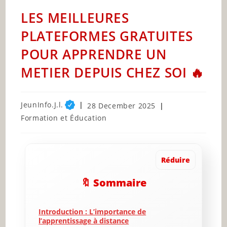
LES MEILLEURES
PLATEFORMES GRATUITES
POUR APPRENDRE UN
METIER DEPUIS CHEZ SOI 🔥
Post
JeunInfo.J.l.
Post
28 December 2025
author:
published:
Post
Formation et Éducation
category:
Réduire
🔖 Sommaire
Introduction : L’importance de
l’apprentissage à distance