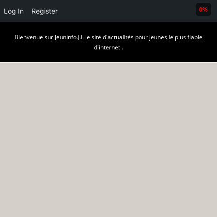
0%
Log In
Register
Skip
Bienvenue sur JeunInfo.J.I. le site d'actualités pour jeunes le plus fiable
to
d'internet .
content