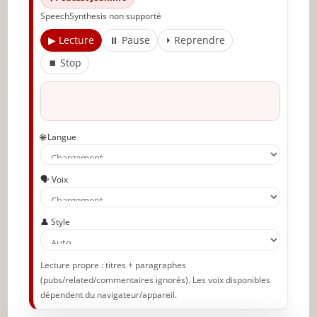
SpeechSynthesis non supporté
Articles recommandés
▶ Lecture
⏸ Pause
⏵ Reprendre
Partager l'amour
⏹ Stop
🌐 Langue
🗣️ Voix
👤 Style
Lecture propre : titres + paragraphes
(pubs/related/commentaires ignorés). Les voix disponibles
dépendent du navigateur/appareil.