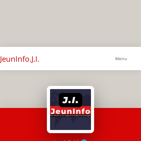
JeunInfo.J.I.
Menu