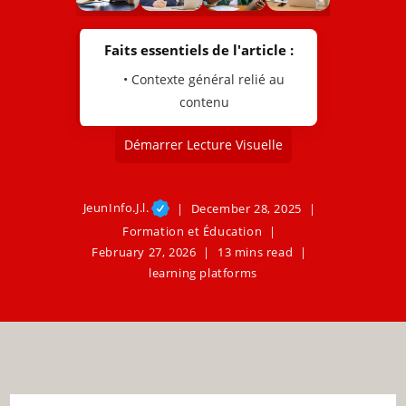
Faits essentiels de l'article :
• Contexte général relié au
contenu
Démarrer Lecture Visuelle
JeunInfo.J.l.
December 28, 2025
Formation et Éducation
February 27, 2026
13 mins read
learning platforms