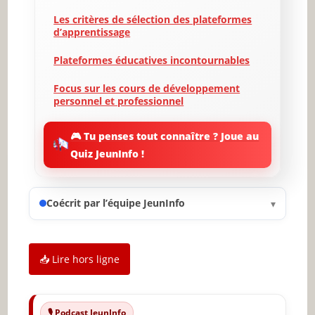
Les critères de sélection des plateformes
d’apprentissage
Plateformes éducatives incontournables
Focus sur les cours de développement
personnel et professionnel
Les métiers techniques en vedette
🎮 Tu penses tout connaître ? Joue au
Quiz JeunInfo !
L’apprentissage des langues
professionnelles
Évaluation et certification des
Coécrit par l’équipe JeunInfo
▾
compétences acquises
Témoignages et retours d’expérience
d’apprenants
📥 Lire hors ligne
Avenir de l’apprentissage à distance
✨ Nouveau sur JeunInfo ?
🎙️ Podcast JeunInfo