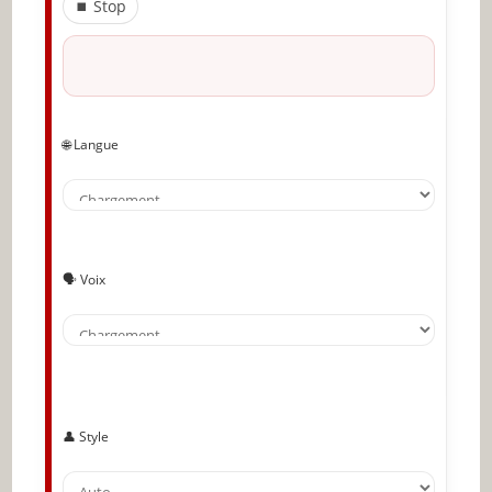
⏹ Stop
DÉVELOPPER SON POUVOIR D ‘ INFLUENCE
COMMUNIQUER EFFICACEMENT
ÊTRE GÉNÉREUX
🌐 Langue
RESTER HUMBLE
TRAVAILLER LA CONSCIENCE DE SOI
VOUS DEVEZ SAVOIR MOTIVER LES AUTRES
🗣️ Voix
DÉVELOPPER LA CONFIANCE EN SOI
DÉVELOPPER VOTRE CHARISME
DÉVELOPPER VOTRE EMPATHIE
👤 Style
APPRENDRE À COMMUNIQUER CLAIREMENT