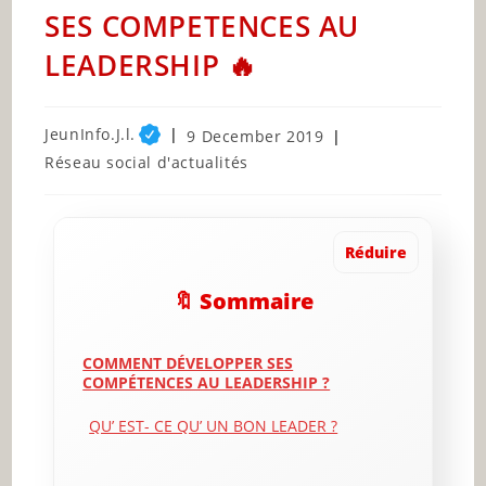
SES COMPETENCES AU
LEADERSHIP 🔥
Post
JeunInfo.J.l.
Post
9 December 2019
author:
published:
Post
Réseau social d'actualités
category:
Réduire
🔖 Sommaire
COMMENT DÉVELOPPER SES
COMPÉTENCES AU LEADERSHIP ?
QU’ EST- CE QU’ UN BON LEADER ?