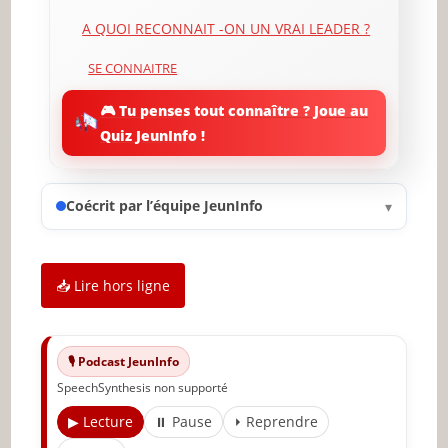
A QUOI RECONNAIT -ON UN VRAI LEADER ?
SE CONNAITRE
FAIRE PREUVE DE COURAGE
🎮 Tu penses tout connaître ? Joue au
Quiz JeunInfo !
VOUS DEVEZ ÊTRE PROACTIF
Coécrit par l’équipe JeunInfo
▾
DÉVELOPPER VOTRE SENS DE LA
RESPONSABILITÉ
DÉVELOPPER VOS CAPACITÉS ET VOS
CONNAISSANCES
📥 Lire hors ligne
MÉFIEZ-VOUS DES PERCEPTIONS POUR ÉVITER
LES FAUSSES INTERPRETATIONS
🎙️ Podcast JeunInfo
FAIRE PREUVE D ‘ INTELLIGENCE
SpeechSynthesis non supporté
ÉMOTIONNELLE
▶ Lecture
⏸ Pause
⏵ Reprendre