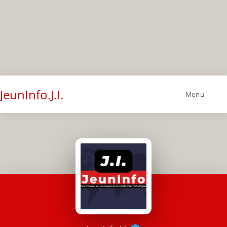
JeunInfo.J.I.
Menu