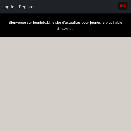
0%
Log In
Register
Skip
Bienvenue sur JeunInfo.J.I. le site d'actualités pour jeunes le plus fiable
to
d'internet .
content