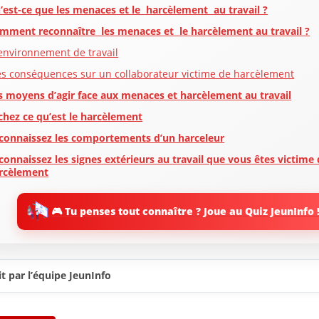
’est-ce que les menaces et le harcèlement au travail ?
mment reconnaître les menaces et le harcèlement au travail ?
’environnement de travail
es conséquences sur un collaborateur victime de harcèlement
s moyens d’agir face aux menaces et harcèlement au travail
chez ce qu’est le harcèlement
connaissez les comportements d’un harceleur
connaissez les signes extérieurs au travail que vous êtes victime
rcèlement
ignorez pas le sentiment d’être victime de harcèlement
🎮 Tu penses tout connaître ? Joue au Quiz JeunInfo 
tes au harceleur d’arrêter
rdez une trace des épisodes de harcèlement
ez des témoins
t par l’équipe JeunInfo
rdez votre calme et attendez le bon moment pour agir
enez rendez-vous avec votre supérieur ou un représentant des
ssources humaines