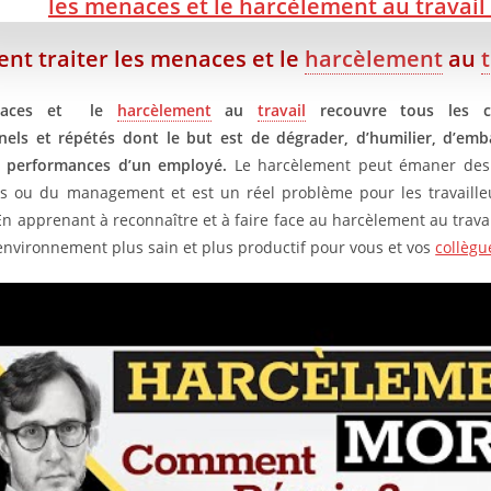
iminez la compétition
t traiter les menaces et le
harcèlement
au
couragez les interactions entre les employés et le management
nclusion
naces et le
harcèlement
au
travail
recouvre tous les c
 À lire aussi sur JeunInfo
nels et répétés dont le but est de dégrader, d’humilier, d’em
 Nouveau sur JeunInfo ?
s performances d’un employé.
Le harcèlement peut émaner des
s ou du management et est un réel problème pour les travaille
rticles recommandés
En apprenant à reconnaître et à faire face au harcèlement au trava
artager l'amour
environnement plus sain et plus productif pour vous et vos
collègu