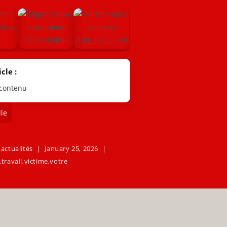
cle :
 contenu
le
'actualités
January 25, 2026
,
travail
,
victime
,
votre