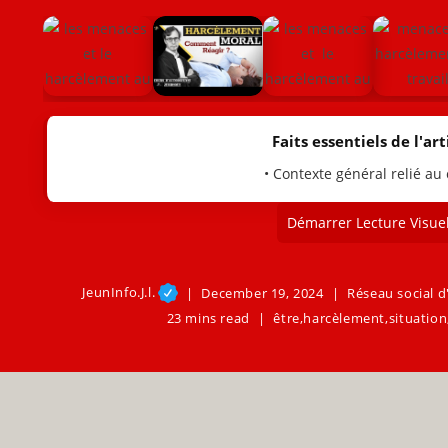
Faits essentiels de l'arti
• Contexte général relié au
Démarrer Lecture Visuel
JeunInfo.J.l.
December 19, 2024
Réseau social d
23 mins read
être
,
harcèlement
,
situation