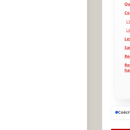
Qu
Co
L
L
Le
Sa
Re
Re
ha
N’
Di
Ga
Ay
Coécri
Ga
Pr
re