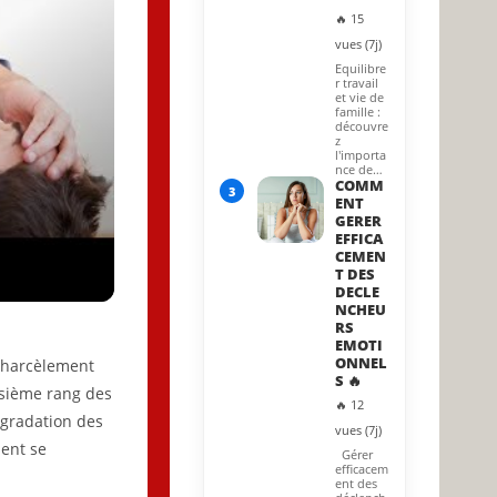
🔥 15
vues (7j)
Equilibre
r travail
et vie de
famille :
découvre
z
l'importa
nce de…
COMM
3
ENT
GERER
EFFICA
CEMEN
T DES
DECLE
NCHEU
RS
EMOTI
ONNEL
u harcèlement
S 🔥
oisième rang des
🔥 12
égradation des
vues (7j)
ment se
Gérer
efficacem
ent des