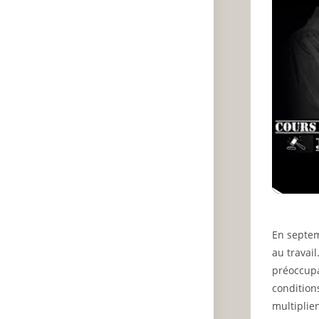
En septem
au travai
préoccupa
condition
multiplie