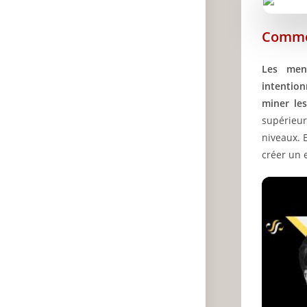
Él
Commen
En
Co
Les me
🔥
intention
✨
miner le
supérieur
A
niveaux. 
P
créer un 