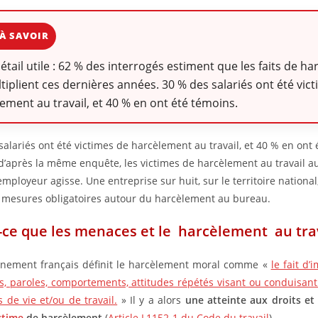
À SAVOIR
détail utile : 62 % des interrogés estiment que les faits de h
tiplient ces dernières années. 30 % des salariés ont été vic
ement au travail, et 40 % en ont été témoins.
salariés ont été victimes de harcèlement au travail, et 40 % en ont 
d’après la même enquête, les victimes de harcèlement au travail a
mployeur agisse. Une entreprise sur huit, sur le territoire national
 mesures obligatoires autour du harcèlement au bureau.
-ce que les menaces et le harcèlement au trav
rnement français définit le harcèlement moral comme «
le fait d’
s, paroles, comportements, attitudes répétés visant ou conduisant
s de vie et/ou de travail.
» Il y a alors
une atteinte aux droits et 
ctime
de harcèlement
(
Article L1152-1 du Code du travail
).