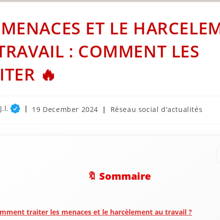
 MENACES ET LE HARCELE
TRAVAIL : COMMENT LES
ITER 🔥
.l.
Post
Post
19 December 2024
Réseau social d'actualités
published:
category:
🔖 Sommaire
mment traiter les menaces et le harcèlement au travail ?