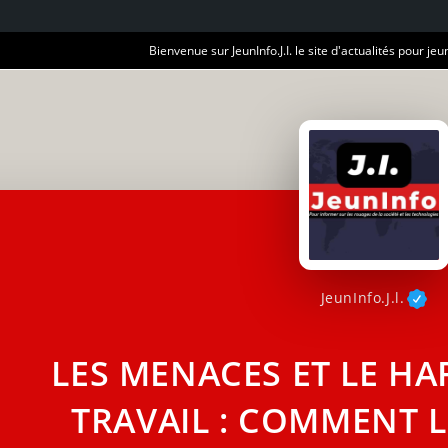
Bienvenue sur JeunInfo.J.I. le site d'actualités pour jeun
JeunInfo.J.l.
LES MENACES ET LE H
TRAVAIL : COMMENT L