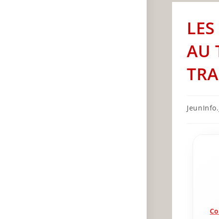
LES
AU 
TRA
Post
JeunInfo.J
author:
Co