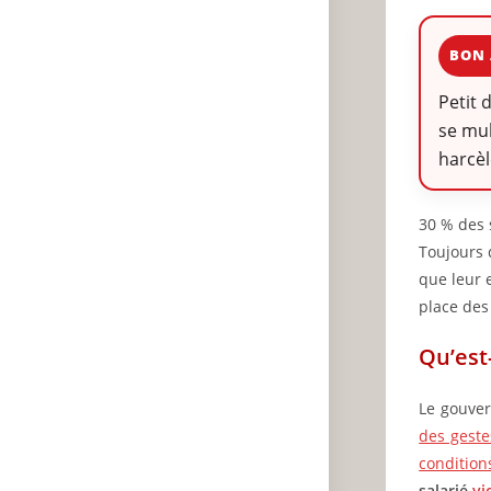
BON 
Petit 
se mul
harcèl
30 % des 
Toujours 
que leur e
place des
Qu’est
Le gouve
des geste
condition
salarié
vi