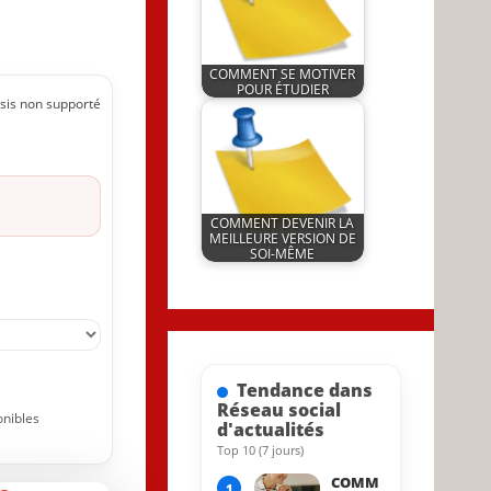
COMMENT SE MOTIVER
n
POUR ÉTUDIER
sis non supporté
by
5 September 2024
JeunInfo.J.l.
tre
COMMENT DEVENIR LA
MEILLEURE VERSION DE
SOI-MÊME
by
25 August 2022
JeunInfo.J.l.
Tendance dans
Réseau social
onibles
d'actualités
Top 10 (7 jours)
31 May 2023
COMM
1