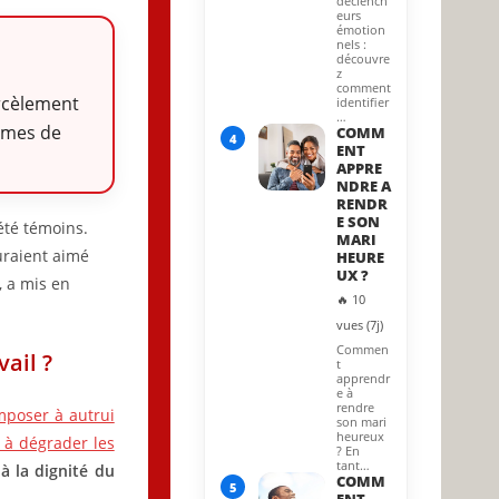
déclench
eurs
émotion
nels :
découvre
z
comment
arcèlement
identifier
…
times de
COMM
4
ENT
APPRE
NDRE A
RENDR
E SON
été témoins.
MARI
uraient aimé
HEURE
UX ?
, a mis en
🔥 10
vues (7j)
Commen
ail ?
t
apprendr
e à
rendre
imposer à autrui
son mari
heureux
 à dégrader les
? En
tant…
à la dignité du
COMM
5