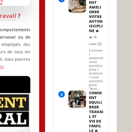
ENT
AMELI
ORER
travail
?
VOTRE
AUTOD
ISCIPLI
omportements
NE 🔥
barrasser ou de
🔥 16
 employés, des
vues (7j)
Commen
urs de tous les
t
améliorer
il, vous pourrez
votre
autodisci
es
.
pline ?
Améliore
r votre
autodisci
pline :
“Avec…
COMM
2
ENT
EQUILI
BRER
TRAVAI
L ET
VIE DE
FAMIL
LE 🔥