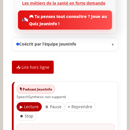
Les métiers de la santé en forte demande
Le rôle des nouvelles technologies dans le
🎮 Tu penses tout connaître ? Joue au
recrutement
Quiz JeunInfo !
Les opportunités d’emploi à distance
Préparation pour les métiers d’avenir
Coécrit par l’équipe JeunInfo
▾
Conclusion et perspectives d’avenir
✨ Nouveau sur JeunInfo ?
📥 Lire hors ligne
Articles recommandés
🎙️ Podcast JeunInfo
Partager l'amour
SpeechSynthesis non supporté
▶ Lecture
⏸ Pause
⏵ Reprendre
⏹ Stop