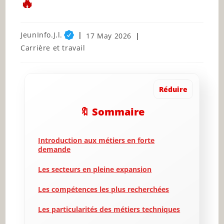
🔥
Post
JeunInfo.J.l.
Post
17 May 2026
author:
published:
Post
Carrière et travail
category:
Réduire
🔖 Sommaire
Introduction aux métiers en forte
demande
Les secteurs en pleine expansion
Les compétences les plus recherchées
Les particularités des métiers techniques