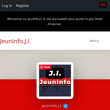
0%
Log In
Register
Skip
Bienvenue sur JeunInfo.J.I. le site d'actualités pour jeunes le plus fiable
to
d'internet .
content
JeunInfo.J.I.
Menu
Save
JeunInfo.J.l.